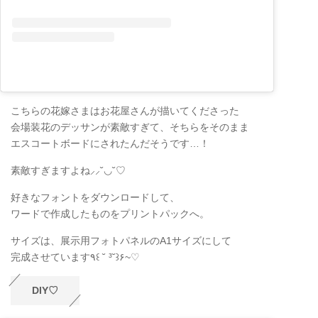
こちらの花嫁さまはお花屋さんが描いてくださった
会場装花のデッサンが素敵すぎて、そちらをそのまま
エスコートボードにされたんだそうです…！
素敵すぎますよね⸝⸝˘◡˘♡
好きなフォントをダウンロードして、
ワードで作成したものをプリントパックへ。
サイズは、展示用フォトパネルのA1サイズにして
完成させています٩꒰ ˘ ³˘꒱۶~♡
DIY♡