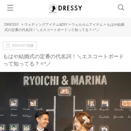
DRESSY
>
ウェディングアイテム&DIY
>
ウェルカムアイテム
>
もはや結婚
式の定番の代名詞！＼エスコートボードって知ってる？✧*／
DRESSY花嫁
もはや結婚式の定番の代名詞！＼エスコートボード
って知ってる？✧*／