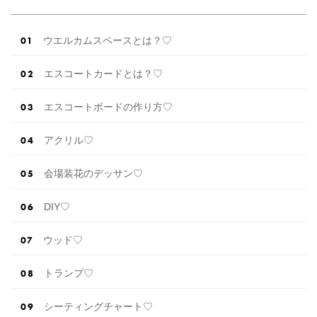
貰えるサイトランキング♡♥各社のキャンペー
ン内容をま […]
続きを読む
ウエルカムスペースとは？♡
エスコートカードとは？♡
エスコートボードの作り方♡
アクリル♡
会場装花のデッサン♡
DIY♡
ウッド♡
トランプ♡
シーティングチャート♡