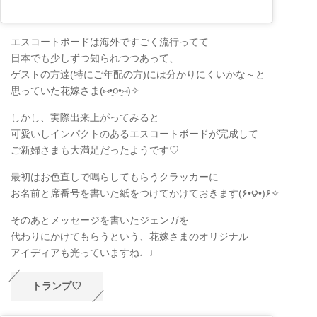
エスコートボードは海外ですごく流行ってて
日本でも少しずつ知られつつあって、
ゲストの方達(特にご年配の方)には分かりにくいかな～と
思っていた花嫁さま(⑅•͈૦•͈⑅)✧
しかし、実際出来上がってみると
可愛いしインパクトのあるエスコートボードが完成して
ご新婦さまも大満足だったようです♡
最初はお色直しで鳴らしてもらうクラッカーに
お名前と席番号を書いた紙をつけてかけておきます(۶•౪•)۶✧
そのあとメッセージを書いたジェンガを
代わりにかけてもらうという、花嫁さまのオリジナル
アイディアも光っていますね♩♩
トランプ♡