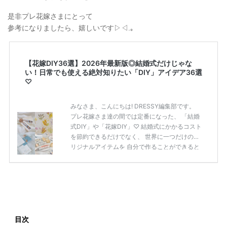
是非プレ花嫁さまにとって
参考になりましたら、嬉しいです▷◁.｡
【花嫁DIY36選】2026年最新版◎結婚式だけじゃな
い！日常でも使える絶対知りたい「DIY」アイデア36選
♡
みなさま、こんにちは! DRESSY編集部です。
プレ花嫁さま達の間では定番になった、 「結婚
式DIY」や「花嫁DIY」♡ 結婚式にかかるコスト
を節約できるだけでなく、 世界に一つだけのオ
リジナルアイテムを 自分で作ることができると
いうのが魅力ですよね◎ そこで今回は、「花嫁
DIY」におすすめしたい 定番アイテムからトレ
ンドのおしゃれアイテムまで まとめてご紹介し
ます♡ ぜひ最後までcheckして オリジナルアイ
テムを作ってみてくださいね◎ ＼花嫁必見／今
月の式場探しで特典が貰えるサイトランキング
♡ 【7月はとっても豪華◎*】式場探しで特典が
目次