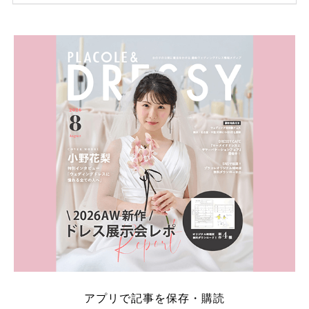
ため、比較せずに選ぶと損をしてしまうことも……。
そこでこの記事では、【2026年8月最新】結婚式場見
学キャンペーン特典ランキングを公開！ 比較サイ
ト：プラコレ、ゼクシィ、ハナユメ、マイナビ 掲載
内容：特典金額・条件・応募方法・注意点 「どこが
一番お得？」「プラコレの特典は？」といった疑問も
解決します。 まずは診断で候補を絞れる「ウェディ
ング診断」か、体験型 […]
続きを読む
アプリで記事を保存・購読