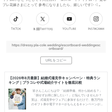
プレ花嫁さまにとって 参考になりましたら、嬉しいです▷◁.｡
TikTok
旧
YouTube
Instagram
Ｘ(
Twitter)
https://dressy.pla-cole.wedding/escortboard-weddingesc
ortboard/
【2026年8月最新】結婚式場見学キャンペーン・特典ラン
キング｜プラコレや式場紹介サイトを徹底比較
皆さんこんにちは♡ 「結婚準備、何から始める？」
「損せずお得に探したい！」と悩んでいませんか？
実は、式場見学やフェアに参加するだけで、数万円分
のギフト券や電子マネーがもらえるキャンペーンがあ
ります。 ただし、サイトごとに特典額や条件が違う