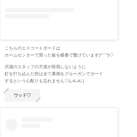
こちらのエスコートボードは
ホームセンターで買った板を蝶番で繋げています(*´˘`*)♡
式場のスタッフの方達が怪我しないように
釘を打ち込んだ所は全て裏側をグルーガンでガード
するという心配りも忘れません♡(｡☌ᴗ☌｡)
ウッド♡