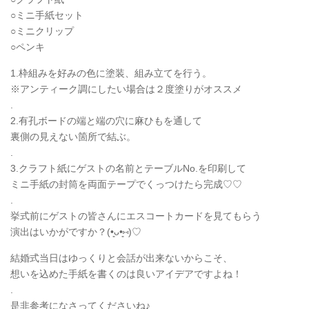
○ミニ手紙セット
○ミニクリップ
○ペンキ
1.枠組みを好みの色に塗装、組み立てを行う。
※アンティーク調にしたい場合は２度塗りがオススメ
.
2.有孔ボードの端と端の穴に麻ひもを通して
裏側の見えない箇所で結ぶ。
.
3.クラフト紙にゲストの名前とテーブルNo.を印刷して
ミニ手紙の封筒を両面テープでくっつけたら完成♡♡
.
挙式前にゲストの皆さんにエスコートカードを見てもらう
演出はいかがですか？(•͈ᴗ•͈⑅)♡
結婚式当日はゆっくりと会話が出来ないからこそ、
想いを込めた手紙を書くのは良いアイデアですよね！
.
是非参考になさってくださいね♪