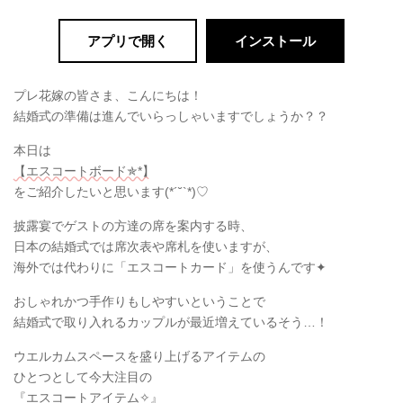
アプリで開く
インストール
プレ花嫁の皆さま、こんにちは！
結婚式の準備は進んでいらっしゃいますでしょうか？？
本日は
【エスコートボード✯*】
をご紹介したいと思います(*´˘`*)♡
披露宴でゲストの方達の席を案内する時、
日本の結婚式では席次表や席札を使いますが、
海外では代わりに「エスコートカード」を使うんです✦
おしゃれかつ手作りもしやすいということで
結婚式で取り入れるカップルが最近増えているそう…！
ウエルカムスペースを盛り上げるアイテムの
ひとつとして今大注目の
『エスコートアイテム✧』