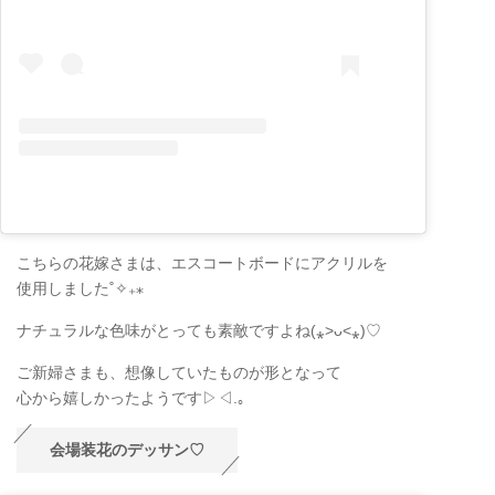
こちらの花嫁さまは、エスコートボードにアクリルを
使用しました˚✧₊⁎
ナチュラルな色味がとっても素敵ですよね(⁎˃ᴗ˂⁎)♡
ご新婦さまも、想像していたものが形となって
心から嬉しかったようです▷◁.｡
会場装花のデッサン♡