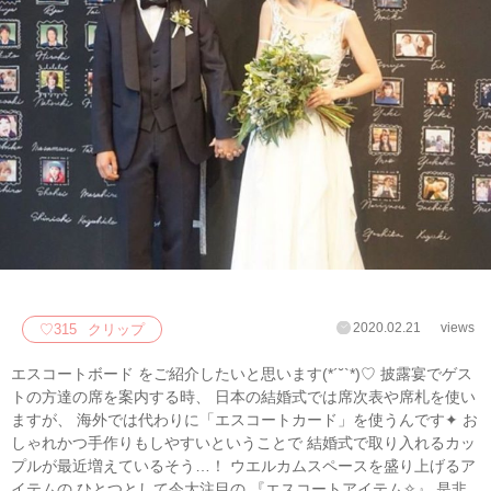
2020.02.21
views
♡
315
クリップ
エスコートボード をご紹介したいと思います(*´˘`*)♡ 披露宴でゲス
トの方達の席を案内する時、 日本の結婚式では席次表や席札を使い
ますが、 海外では代わりに「エスコートカード」を使うんです✦ お
しゃれかつ手作りもしやすいということで 結婚式で取り入れるカッ
プルが最近増えているそう…！ ウエルカムスペースを盛り上げるア
イテムの ひとつとして今大注目の 『エスコートアイテム✧』 是非