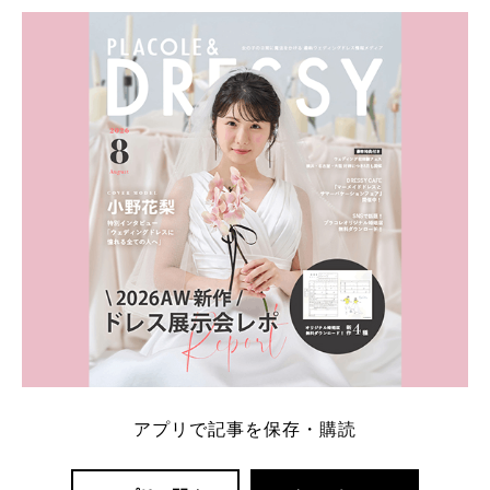
学キャンペーン特典ランキングを公開！ 比較サイ
ト：プラコレ、ゼクシィ、ハナユメ、マイナビ 掲載
内容：特典金額・条件・応募方法・注意点 「どこが
一番お得？」「プラコレの特典は？」といった疑問も
解決します。 まずは診断で候補を絞れる「ウェディ
ング診断」か、体験型 […]
続きを読む
アプリで記事を保存・購読