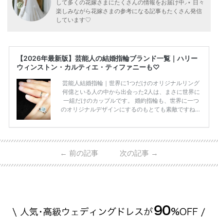
して多くの花嫁さまにたくさんの情報をお届け中⸝⋆ 日々
楽しみながら花嫁さまの参考になる記事もたくさん発信
しています♡
【2026年最新版】芸能人の結婚指輪ブランド一覧｜ハリー
ウィンストン・カルティエ・ティファニーも♡
芸能人結婚指輪｜世界に1つだけのオリジナルリング
何億といる人の中から出会った2人は、まさに世界に
一組だけのカップルです。 婚約指輪も、世界に一つ
のオリジナルデザインにするのもとても素敵ですね♡
お二人を象徴する物や事を、形で表したり、好きなも
のを形にするのも想い出になります。 上戸彩さん・H
IROさんの婚約指輪 出典:オスカープロモーション公式
HPより引用 2011年9月に結婚した女優の上戸彩さん
←
前の記事
次の記事
→
とEXILEのHIROさん。 上戸さんに贈った婚約指輪
は、HIROさんの お知り合いのデザイナーに頼んだ特
注品とのこと。 ダイヤモンドがたくさん散りばめら
れているそうです。 神田うのさん・西村拓郎さ […]
続きを読む