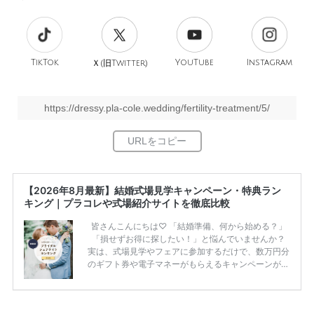
TikTok
旧
YouTube
Instagram
Ｘ(
Twitter)
https://dressy.pla-cole.wedding/fertility-treatment/5/
【2026年8月最新】結婚式場見学キャンペーン・特典ラン
キング｜プラコレや式場紹介サイトを徹底比較
皆さんこんにちは♡ 「結婚準備、何から始める？」
「損せずお得に探したい！」と悩んでいませんか？
実は、式場見学やフェアに参加するだけで、数万円分
のギフト券や電子マネーがもらえるキャンペーンがあ
ります。 ただし、サイトごとに特典額や条件が違う
ため、比較せずに選ぶと損をしてしまうことも……。
そこでこの記事では、【2026年8月最新】結婚式場見