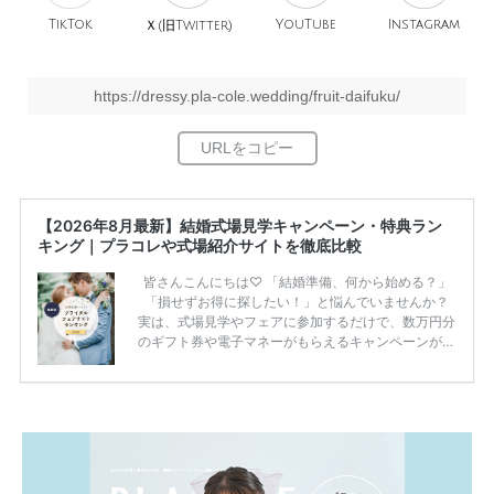
TikTok
旧
YouTube
Instagram
Ｘ(
Twitter)
https://dressy.pla-cole.wedding/fruit-daifuku/
【2026年8月最新】結婚式場見学キャンペーン・特典ラン
キング｜プラコレや式場紹介サイトを徹底比較
皆さんこんにちは♡ 「結婚準備、何から始める？」
「損せずお得に探したい！」と悩んでいませんか？
実は、式場見学やフェアに参加するだけで、数万円分
のギフト券や電子マネーがもらえるキャンペーンがあ
ります。 ただし、サイトごとに特典額や条件が違う
ため、比較せずに選ぶと損をしてしまうことも……。
そこでこの記事では、【2026年8月最新】結婚式場見
学キャンペーン特典ランキングを公開！ 比較サイ
ト：プラコレ、ゼクシィ、ハナユメ、マイナビ 掲載
内容：特典金額・条件・応募方法・注意点 「どこが
一番お得？」「プラコレの特典は？」といった疑問も