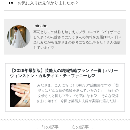
お気に入りは見付かりましたか？
minaho
卒花としての経験も踏まえてプラコレのアドバイザーと
して多くの花嫁さまにたくさんの情報をお届け中⸝⋆ 日々
楽しみながら花嫁さまの参考になる記事もたくさん発信
しています♡
【2026年最新版】芸能人の結婚指輪ブランド一覧｜ハリー
ウィンストン・カルティエ・ティファニーも♡
みなさま、こんにちは！ DRESSY編集部です♡ 「芸
能人はどんな結婚指輪を選んでいるの？」 「憧れの
女優さんと同じブランドが気になる♡」 そんな花嫁
さまに向けて、今回は芸能人夫婦が実際に選んだ結婚
指輪・婚約指輪をブランド別にまとめました！ ハリ
ーウィンストンやカルティエ、ティファニーなど世界
的ハイブランドから、俄（NIWAKA）やI-PRIMOなど
日本で人気のブランドまで幅広くご紹介。 さらに、
←
前の記事
次の記事
→
・愛用している芸能人夫婦 ・リングの特徴や魅力 ・