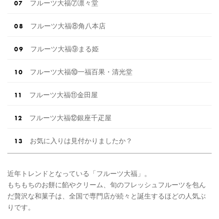
フルーツ大福⑦凛々堂
フルーツ大福⑧角八本店
フルーツ大福⑨まる姫
フルーツ大福⑩一福百果・清光堂
フルーツ大福⑪金田屋
フルーツ大福⑫銀座千疋屋
お気に入りは見付かりましたか？
近年トレンドとなっている「フルーツ大福」。
もちもちのお餅に餡やクリーム、旬のフレッシュフルーツを包ん
だ贅沢な和菓子は、全国で専門店が続々と誕生するほどの人気ぶ
りです。