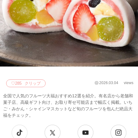
2026.03.04
views
♡
285
クリップ
全国で人気のフルーツ大福おすすめ12選を紹介。有名店から老舗和
菓子店、高級ギフト向け、お取り寄せ可能店まで幅広く掲載。いち
ご・みかん・シャインマスカットなど旬のフルーツを包んだ絶品大
福をチェック。