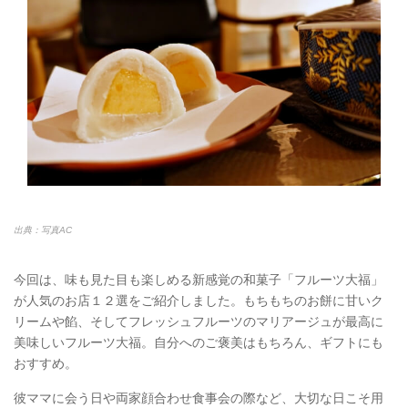
出典：写真AC
今回は、味も見た目も楽しめる新感覚の和菓子「フルーツ大福」
が人気のお店１２選をご紹介しました。もちもちのお餅に甘いク
リームや餡、そしてフレッシュフルーツのマリアージュが最高に
美味しいフルーツ大福。自分へのご褒美はもちろん、ギフトにも
おすすめ。
彼ママに会う日や両家顔合わせ食事会の際など、大切な日こそ用