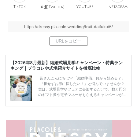
TikTok
旧
YouTube
Instagram
Ｘ(
Twitter)
https://dressy.pla-cole.wedding/fruit-daifuku/6/
【2026年8月最新】結婚式場見学キャンペーン・特典ラン
キング｜プラコレや式場紹介サイトを徹底比較
皆さんこんにちは♡ 「結婚準備、何から始める？」
「損せずお得に探したい！」と悩んでいませんか？
実は、式場見学やフェアに参加するだけで、数万円分
のギフト券や電子マネーがもらえるキャンペーンがあ
ります。 ただし、サイトごとに特典額や条件が違う
ため、比較せずに選ぶと損をしてしまうことも……。
そこでこの記事では、【2026年8月最新】結婚式場見
学キャンペーン特典ランキングを公開！ 比較サイ
ト：プラコレ、ゼクシィ、ハナユメ、マイナビ 掲載
内容：特典金額・条件・応募方法・注意点 「どこが
一番お得？」「プラコレの特典は？」といった疑問も