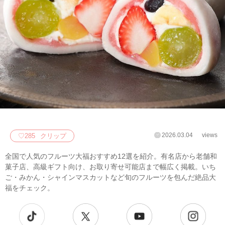
2026.03.04
views
♡
285
クリップ
全国で人気のフルーツ大福おすすめ12選を紹介。有名店から老舗和
菓子店、高級ギフト向け、お取り寄せ可能店まで幅広く掲載。いち
ご・みかん・シャインマスカットなど旬のフルーツを包んだ絶品大
福をチェック。