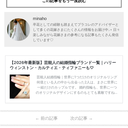
この記事をもう一度読む
minaho
卒花としての経験も踏まえてプラコレのアドバイザーと
して多くの花嫁さまにたくさんの情報をお届け中⸝⋆ 日々
楽しみながら花嫁さまの参考になる記事もたくさん発信
しています♡
【2026年最新版】芸能人の結婚指輪ブランド一覧｜ハリー
ウィンストン・カルティエ・ティファニーも♡
芸能人結婚指輪｜世界に1つだけのオリジナルリング
何億といる人の中から出会った2人は、まさに世界に
一組だけのカップルです。 婚約指輪も、世界に一つ
のオリジナルデザインにするのもとても素敵ですね♡
お二人を象徴する物や事を、形で表したり、好きなも
のを形にするのも想い出になります。 上戸彩さん・H
IROさんの婚約指輪 出典:オスカープロモーション公式
HPより引用 2011年9月に結婚した女優の上戸彩さん
←
前の記事
次の記事
→
とEXILEのHIROさん。 上戸さんに贈った婚約指輪
は、HIROさんの お知り合いのデザイナーに頼んだ特