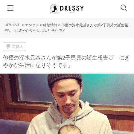
DRESSY
>
エンタメ
>
結婚情報
>
俳優の深水元基さんが第2子男児の誕生報
告♡「にぎやかな生活になりそうです」
芸能人
俳優の深水元基さんが第2子男児の誕生報告♡「にぎ
やかな生活になりそうです」