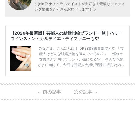
にjoin♡ ナチュラルテイストが大好き！素敵なウェディ
ング情報をたくさんお届けします！♡
【2026年最新版】芸能人の結婚指輪ブランド一覧｜ハリー
ウィンストン・カルティエ・ティファニーも♡
みなさま、こんにちは！ DRESSY編集部です♡ 「芸
能人はどんな結婚指輪を選んでいるの？」 「憧れの
女優さんと同じブランドが気になる♡」 そんな花嫁
さまに向けて、今回は芸能人夫婦が実際に選んだ結婚
指輪・婚約指輪をブランド別にまとめました！ ハリ
ーウィンストンやカルティエ、ティファニーなど世界
的ハイブランドから、俄（NIWAKA）やI-PRIMOなど
日本で人気のブランドまで幅広くご紹介。 さらに、
←
前の記事
次の記事
→
・愛用している芸能人夫婦 ・リングの特徴や魅力 ・
推定価格帯 ・花嫁人気が高い理由 などもあわせて解
説していきます♡ 「芸能人の結婚指輪ってやっぱり
高い？」 「手が届くブランドもある？」 「人気ブラ
[…]
続きを読む