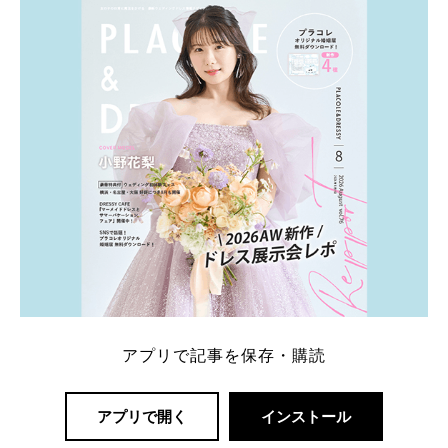
一番お得？」「プラコレの特典は？」といった疑問も
解決します。 まずは診断で候補を絞れる「ウェディ
ング診断」か、体験型 […]
続きを読む
アプリで記事を保存・購読
アプリで開く
インストール