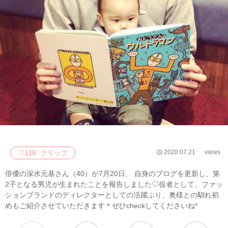
2020.07.21
views
♡
119
クリップ
俳優の深水元基さん（40）が7月20日、 自身のブログを更新し、第
2子となる男児が生まれたことを報告しました♡役者として、ファッ
ションブランドのディレクターとしての活躍ぶり、奥様との馴れ初
めもご紹介させていただきます＊ぜひcheckしてくださいね*