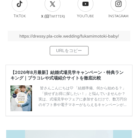
TikTok
旧
YouTube
Instagram
Ｘ(
Twitter)
https://dressy.pla-cole.wedding/fukamimotoki-baby/
【2026年8月最新】結婚式場見学キャンペーン・特典ラン
キング｜プラコレや式場紹介サイトを徹底比較
皆さんこんにちは♡ 「結婚準備、何から始める？」
「損せずお得に探したい！」と悩んでいませんか？
実は、式場見学やフェアに参加するだけで、数万円分
のギフト券や電子マネーがもらえるキャンペーンがあ
ります。 ただし、サイトごとに特典額や条件が違う
ため、比較せずに選ぶと損をしてしまうことも……。
そこでこの記事では、【2026年8月最新】結婚式場見
学キャンペーン特典ランキングを公開！ 比較サイ
ト：プラコレ、ゼクシィ、ハナユメ、マイナビ 掲載
内容：特典金額・条件・応募方法・注意点 「どこが