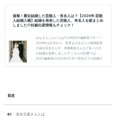
速報！最近結婚した芸能人・有名人は？【2026年 芸能
人結婚入籍】結婚を発表した芸能人、有名人を総まとめ
しました♡妊娠出産情報もチェック！
みなさんこんにちは♡ DRESSY編集部です＾＾
2026年は元旦から、長澤まさみさんと映画監督
の福永荘志さんや、本郷奏多さんなど多くの方
が結婚を発表しました♡ こちらの記事では、DR
ESSY編集部が2021年の1月〜現在までで結婚さ
れた芸能人の方をまとめてみました！ さまざま
な芸能人や有名人の方の幸せな結婚報告をぜひ
ご覧ください♡ こちらの記事は随時更新して行
きます◎ ぜひcheckしてくださいね♡ 【7/20
(土)7/21(日)7/22(月)限定】＜横浜駅直結＞結婚
式場相談やスタートドレスフォト、前撮り相談
もできちゃう♡ウェディング初体験フェス in 横
目次
浜⚐ 【7/27(土)7/28(日) […]
続きを読む
深水元基さんとは