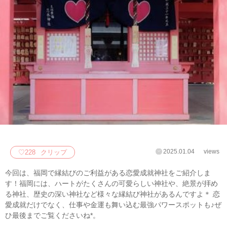
2025.01.04
views
♡
228
クリップ
今回は、福岡で縁結びのご利益がある恋愛成就神社をご紹介しま
す！福岡には、ハートがたくさんの可愛らしい神社や、絶景が拝め
る神社、歴史の深い神社など様々な縁結び神社があるんですよ＊ 恋
愛成就だけでなく、仕事や金運も舞い込む最強パワースポットも♪ぜ
ひ最後までご覧くださいね*。