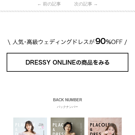
←
前の記事
次の記事
→
・愛用している芸能人夫婦 ・リングの特徴や魅力 ・
推定価格帯 ・花嫁人気が高い理由 などもあわせて解
説していきます♡ 「芸能人の結婚指輪ってやっぱり
高い？」 「手が届くブランドもある？」 「人気ブラ
[…]
続きを読む
BACK NUMBER
バックナンバー