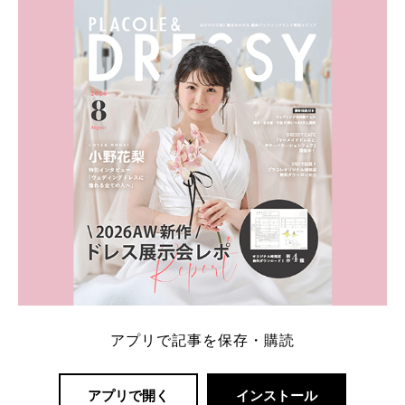
ト：プラコレ、ゼクシィ、ハナユメ、マイナビ 掲載
内容：特典金額・条件・応募方法・注意点 「どこが
一番お得？」「プラコレの特典は？」といった疑問も
解決します。 まずは診断で候補を絞れる「ウェディ
ング診断」か、体験型 […]
続きを読む
アプリで記事を保存・購読
アプリで開く
インストール