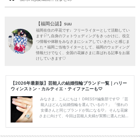
【福岡公認】suu
福岡在住の卒花です♩フリーライターとして活動してい
ます𓍯*｡自身のフォトウェディングをきっかけに、役立
つ情報や体験をみなさまにシェアしていきたいと感じま
した＊福岡ご当地ライターとして、福岡のウェディング
情報だけでなく、全国の花嫁さまに喜ばれる記事をお届
けしていきます♡
【2026年最新版】芸能人の結婚指輪ブランド一覧｜ハリー
ウィンストン・カルティエ・ティファニーも♡
みなさま、こんにちは！ DRESSY編集部です♡ 「芸
能人はどんな結婚指輪を選んでいるの？」 「憧れの
女優さんと同じブランドが気になる♡」 そんな花嫁
さまに向けて、今回は芸能人夫婦が実際に選んだ結婚
指輪・婚約指輪をブランド別にまとめました！ ハリ
ーウィンストンやカルティエ、ティファニーなど世界
的ハイブランドから、俄（NIWAKA）やI-PRIMOなど
日本で人気のブランドまで幅広くご紹介。 さらに、