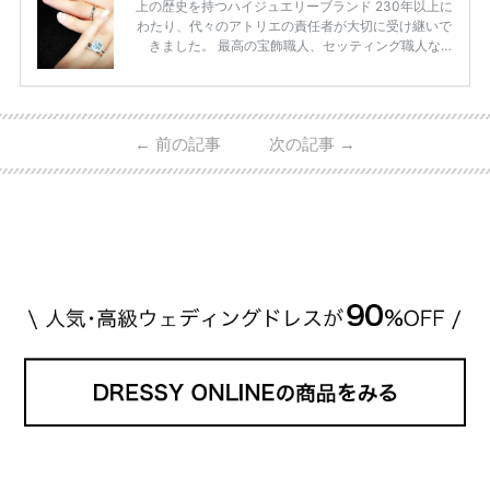
上の歴史を持つハイジュエリーブランド 230年以上に
わたり、代々のアトリエの責任者が大切に受け継いで
きました。 最高の宝飾職人、セッティング職人な
ど、 ジュエリー製作にかかわる人々が、厳選された
高品質の宝石を扱っています。 至高のデザインと品
質にうっとりしてしまうブランドです♡ 矢沢心さ
ん・魔裟斗さんの婚約指輪 魔裟斗さんが矢沢さんに
←
前の記事
次の記事
→
贈られた指輪は1カラットのものです。 ショーメの価
格相場は30万～60万ですが、 高いものだと数百万円
程です。1カラットが約200万円なので、 魔裟斗さん
が選んだ指輪は200万円以上のものだと想定できま
す。 【 […]
続きを読む