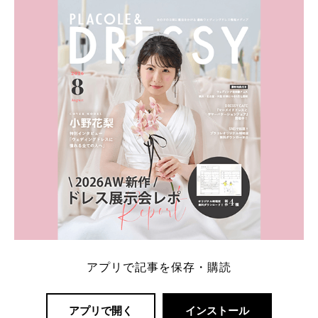
ト：プラコレ、ゼクシィ、ハナユメ、マイナビ 掲載
内容：特典金額・条件・応募方法・注意点 「どこが
一番お得？」「プラコレの特典は？」といった疑問も
解決します。 まずは診断で候補を絞れる「ウェディ
ング診断」か、体験型 […]
続きを読む
アプリで記事を保存・購読
アプリで開く
インストール