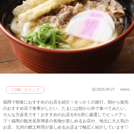
2025.06.27
views
♡
296
クリップ
福岡で朝食におすすめのお店を紹介！せっかくの旅行。朝から旅先
のおすすめ店で食事がしたい。たまには朝から外で食べてみたい。
そんな方必見です！おすすめのお店を8カ所に厳選してピックアッ
プ！福岡の観光名所博多の名物が楽しめるお店や、地元に大人気の
お店、九州の郷土料理が楽しめるお店まで幅広く紹介しています♡