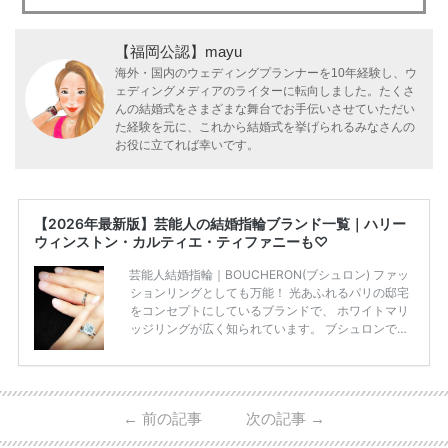
【福岡公認】mayu
海外・国内のウェディングプランナーを10年経験し、ウ
ェディングメディアのライターに転向しました。たくさ
んの結婚式をさまざまな舞台でお手伝いさせていただい
た経験を元に、これから結婚式を挙げられるみなさんの
お役に立てれば幸いです。
【2026年最新版】芸能人の結婚指輪ブランド一覧｜ハリー
ウィンストン・カルティエ・ティファニーも♡
芸能人結婚指輪｜BOUCHERON(ブシュロン) ファッ
ションリングとしても万能！ 光あふれるパリの邸宅
をコンセプトにしているブランドで、 ホワイトマリ
ッジリングが広く知られています。 ブシュロンで特
に人気を集めている 「キャトルホワイトマリッジリ
ング」は、 小栗さんと山田さんが結婚指輪に選ばれ
ました！ 存在感がしっかりある上にラグジュアリー
なので、 とても人気となっているのです。 その相場
←
前の記事
次の記事
→
は、10～30万円ほどとなっています。 小栗旬さん・
山田優さんの結婚指輪 出典:ブシュロンの公式HPをch