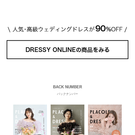
eck！ 婚約指輪にTiffanyを着用された 小栗旬さんと
山田優さん。 結婚指輪は、ブシュロン（ […]
続きを
読む
BACK NUMBER
バックナンバー