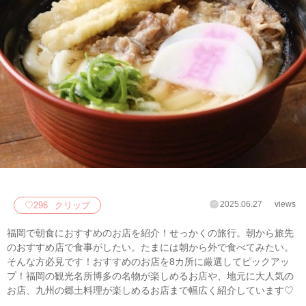
2025.06.27
views
♡
296
クリップ
福岡で朝食におすすめのお店を紹介！せっかくの旅行。朝から旅先
のおすすめ店で食事がしたい。たまには朝から外で食べてみたい。
そんな方必見です！おすすめのお店を8カ所に厳選してピックアッ
プ！福岡の観光名所博多の名物が楽しめるお店や、地元に大人気の
お店、九州の郷土料理が楽しめるお店まで幅広く紹介しています♡