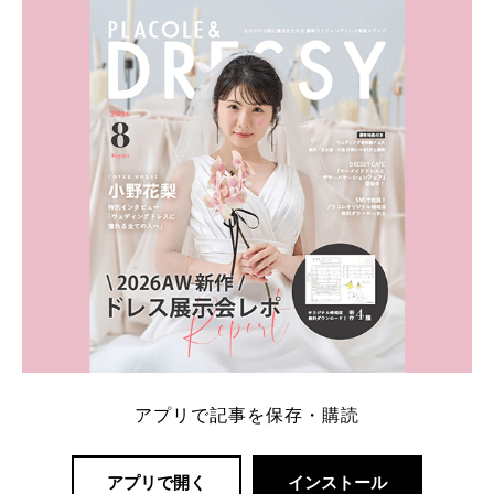
ト：プラコレ、ゼクシィ、ハナユメ、マイナビ 掲載
内容：特典金額・条件・応募方法・注意点 「どこが
一番お得？」「プラコレの特典は？」といった疑問も
解決します。 まずは診断で候補を絞れる「ウェディ
ング診断」か、体験型 […]
続きを読む
アプリで記事を保存・購読
アプリで開く
インストール