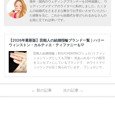
海外・国内のウェディングプランナーを10年経験し、ウ
ェディングメディアのライターに転向しました。たくさ
んの結婚式をさまざまな舞台でお手伝いさせていただい
た経験を元に、これから結婚式を挙げられるみなさんの
お役に立てれば幸いです。
【2026年最新版】芸能人の結婚指輪ブランド一覧｜ハリー
ウィンストン・カルティエ・ティファニーも♡
芸能人結婚指輪｜BOUCHERON(ブシュロン) ファッ
ションリングとしても万能！ 光あふれるパリの邸宅
をコンセプトにしているブランドで、 ホワイトマリ
ッジリングが広く知られています。 ブシュロンで特
に人気を集めている 「キャトルホワイトマリッジリ
ング」は、 小栗さんと山田さんが結婚指輪に選ばれ
ました！ 存在感がしっかりある上にラグジュアリー
なので、 とても人気となっているのです。 その相場
←
前の記事
次の記事
→
は、10～30万円ほどとなっています。 小栗旬さん・
山田優さんの結婚指輪 出典:ブシュロンの公式HPをch
eck！ 婚約指輪にTiffanyを着用された 小栗旬さんと
山田優さん。 結婚指輪は、ブシュロン（ […]
続きを
読む