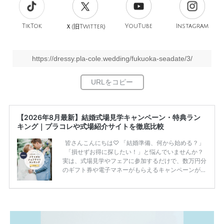
TikTok
旧
YouTube
Instagram
Ｘ(
Twitter)
https://dressy.pla-cole.wedding/fukuoka-seadate/3/
【2026年8月最新】結婚式場見学キャンペーン・特典ラン
キング｜プラコレや式場紹介サイトを徹底比較
皆さんこんにちは♡ 「結婚準備、何から始める？」
「損せずお得に探したい！」と悩んでいませんか？
実は、式場見学やフェアに参加するだけで、数万円分
のギフト券や電子マネーがもらえるキャンペーンがあ
ります。 ただし、サイトごとに特典額や条件が違う
ため、比較せずに選ぶと損をしてしまうことも……。
そこでこの記事では、【2026年8月最新】結婚式場見
学キャンペーン特典ランキングを公開！ 比較サイ
ト：プラコレ、ゼクシィ、ハナユメ、マイナビ 掲載
内容：特典金額・条件・応募方法・注意点 「どこが