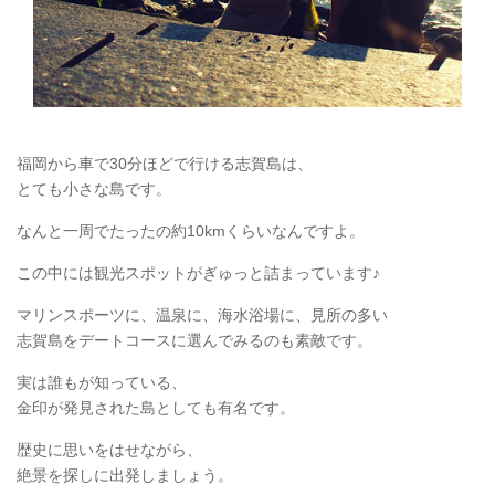
福岡から車で30分ほどで行ける志賀島は、
とても小さな島です。
なんと一周でたったの約10kmくらいなんですよ。
この中には観光スポットがぎゅっと詰まっています♪
マリンスポーツに、温泉に、海水浴場に、見所の多い
志賀島をデートコースに選んでみるのも素敵です。
実は誰もが知っている、
金印が発見された島としても有名です。
歴史に思いをはせながら、
絶景を探しに出発しましょう。