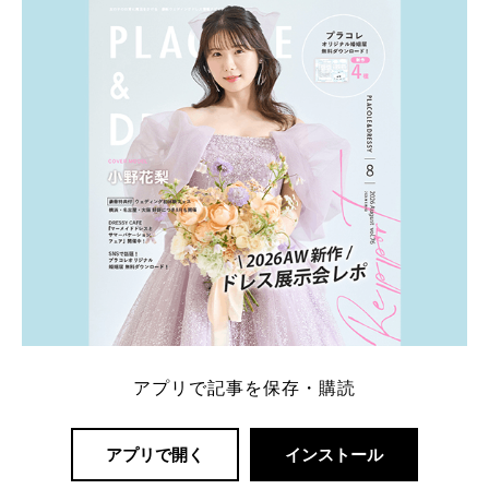
一番お得？」「プラコレの特典は？」といった疑問も
解決します。 まずは診断で候補を絞れる「ウェディ
ング診断」か、体験型 […]
続きを読む
アプリで記事を保存・購読
アプリで開く
インストール