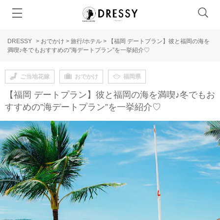
DRESSY
>
おでかけ
>
旅行/ホテル
>
【福岡 デートプラン】彼と福岡の海を
満喫♪冬でもおすすめの”海デートプラン”を一挙紹介♡
ご当地花嫁
おでかけ
福岡県
【福岡 デートプラン】彼と福岡の海を満喫♪冬でもお
すすめの”海デートプラン”を一挙紹介♡