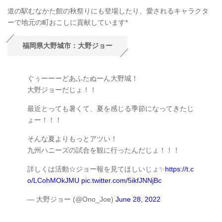
道の駅むなかた館の秋祭りにも登場したり、愛されるキャラクタ
ーで地元の町おこしに貢献しています*
福岡県大野城市：大野ジョー
ぐぅーーーどあふたぬーん大野城！
大野ジョーだじょ！！
最近とっても暑くて、夏を感じる季節になってきたじ
ょー！！！
そんな夏よりもっとアツい！
九州ハニーズの試合を観に行ったんだじょ！！！
詳しくは活動☆ジョー報を見てほしいじょ✨
https://t.c
o/LCohMOkJMU
pic.twitter.com/5ikfJNNjBc
— 大野ジョー (@Ono_Joe)
June 28, 2022