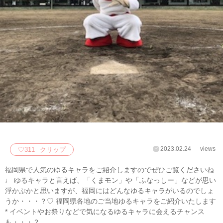
2023.02.24
views
♡
311
クリップ
福岡県で人気のゆるキャラをご紹介しますのでぜひご覧くださいね
♩ ゆるキャラと言えば、「くまモン」や「ふなっしー」などが思い
浮かぶかと思いますが、福岡にはどんなゆるキャラがいるのでしょ
うか・・・？♡ 福岡県各地のご当地ゆるキャラをご紹介いたします
* イベントやお祭りなどで気になるゆるキャラに会えるチャンス
も・・・？