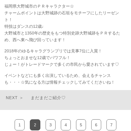
福岡県大野城市のＰＲキャラクター☆
チャームポイントは大野城跡の石垣をモチーフにしたリーゼン
ト！
特技はダンスの12歳♩
大野城市と1350年の歴史をもつ特別史跡大野城跡をＰＲするた
め、西へ東へ飛び回っています！
2018年のゆるキャラグランプリでは見事7位に入賞！
ちょっとおませな12歳でパワフル！
じょー！がトレードマークで多くの市民から愛されています♡
イベントなどにも多く出演しているため、会えるチャンス
も・・・☆気になる方は情報チェックしてみてくださいね！
まだまだご紹介♡
1
2
3
4
5
6
7