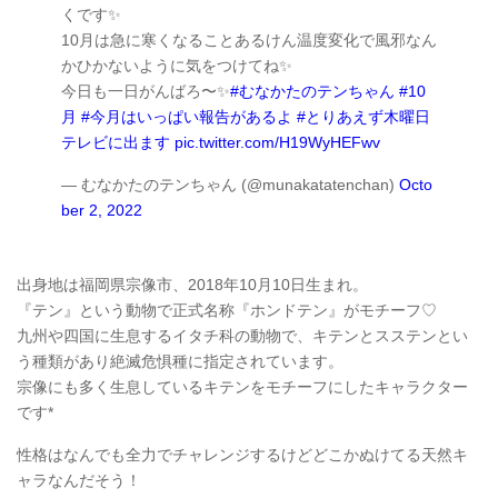
くです✨
10月は急に寒くなることあるけん温度変化で風邪なん
かひかないように気をつけてね✨
今日も一日がんばろ〜✨
#むなかたのテンちゃん
#10
月
#今月はいっぱい報告があるよ
#とりあえず木曜日
テレビに出ます
pic.twitter.com/H19WyHEFwv
— むなかたのテンちゃん (@munakatatenchan)
Octo
ber 2, 2022
出身地は福岡県宗像市、2018年10月10日生まれ。
『テン』という動物で正式名称『ホンドテン』がモチーフ♡
九州や四国に生息するイタチ科の動物で、キテンとスステンとい
う種類があり絶滅危惧種に指定されています。
宗像にも多く生息しているキテンをモチーフにしたキャラクター
です*
性格はなんでも全力でチャレンジするけどどこかぬけてる天然キ
ャラなんだそう！