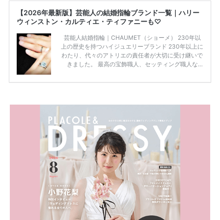
【2026年最新版】芸能人の結婚指輪ブランド一覧｜ハリー
ウィンストン・カルティエ・ティファニーも♡
芸能人結婚指輪｜CHAUMET（ショーメ） 230年以
上の歴史を持つハイジュエリーブランド 230年以上に
わたり、代々のアトリエの責任者が大切に受け継いで
きました。 最高の宝飾職人、セッティング職人な
ど、 ジュエリー製作にかかわる人々が、厳選された
高品質の宝石を扱っています。 至高のデザインと品
質にうっとりしてしまうブランドです♡ 矢沢心さ
ん・魔裟斗さんの婚約指輪 魔裟斗さんが矢沢さんに
贈られた指輪は1カラットのものです。 ショーメの価
格相場は30万～60万ですが、 高いものだと数百万円
程です。1カラットが約200万円なので、 魔裟斗さん
が選んだ指輪は200万円以上のものだと想定できま
す。 【 […]
続きを読む