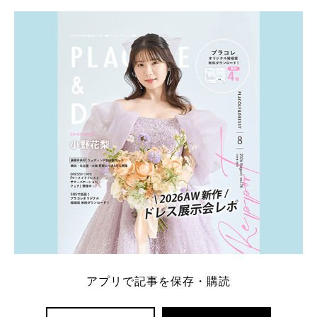
学キャンペーン特典ランキングを公開！ 比較サイ
ト：プラコレ、ゼクシィ、ハナユメ、マイナビ 掲載
内容：特典金額・条件・応募方法・注意点 「どこが
一番お得？」「プラコレの特典は？」といった疑問も
解決します。 まずは診断で候補を絞れる「ウェディ
ング診断」か、体験型 […]
続きを読む
アプリで記事を保存・購読