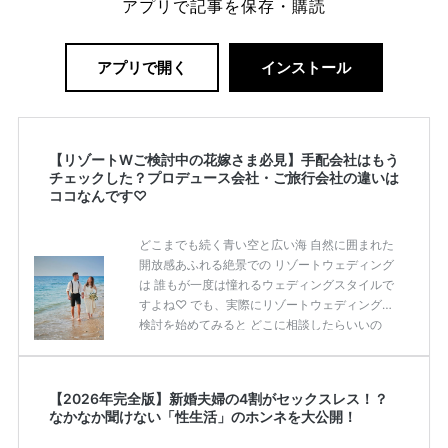
アプリで記事を保存・購読
アプリで開く
インストール
【リゾートWご検討中の花嫁さま必見】手配会社はもう
チェックした？プロデュース会社・ご旅行会社の違いは
ココなんです♡
どこまでも続く青い空と広い海 自然に囲まれた
開放感あふれる絶景での リゾートウェディング
は 誰もが一度は憧れるウェディングスタイルで
すよね♡ でも、実際にリゾートウェディングの
検討を始めてみると どこに相談したらいいの
か、なにを相談できるのか わからないことだら
けで困ってしまった。。。 そんな花嫁さまも多
いはず！；； 今回はリゾートウェディングが気
【2026年完全版】新婚夫婦の4割がセックスレス！？
になる！！ そんな花嫁さまに向けて リゾートウ
なかなか聞けない「性生活」のホンネを大公開！
ェディングの手配会社についてピックアップ♩
なかなか違いの分からない プロデュース会社と