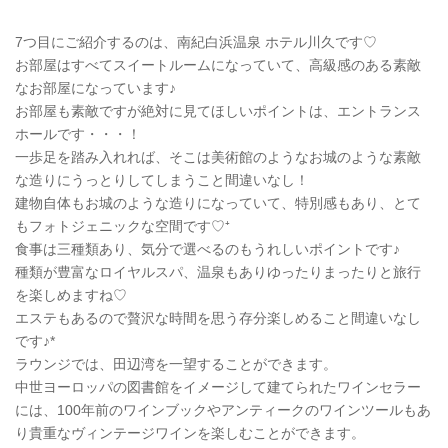
7つ目にご紹介するのは、南紀白浜温泉 ホテル川久です♡
お部屋はすべてスイートルームになっていて、高級感のある素敵
なお部屋になっています♪
お部屋も素敵ですが絶対に見てほしいポイントは、エントランス
ホールです・・・！
一歩足を踏み入れれば、そこは美術館のようなお城のような素敵
な造りにうっとりしてしまうこと間違いなし！
建物自体もお城のような造りになっていて、特別感もあり、とて
もフォトジェニックな空間です♡⁺
食事は三種類あり、気分で選べるのもうれしいポイントです♪
種類が豊富なロイヤルスパ、温泉もありゆったりまったりと旅行
を楽しめますね♡
エステもあるので贅沢な時間を思う存分楽しめること間違いなし
です♪*
ラウンジでは、田辺湾を一望することができます。
中世ヨーロッパの図書館をイメージして建てられたワインセラー
には、100年前のワインブックやアンティークのワインツールもあ
り貴重なヴィンテージワインを楽しむことができます。