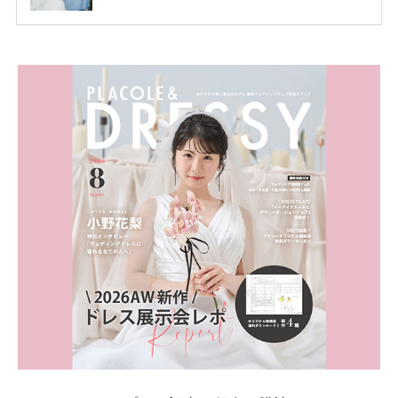
ります。 ただし、サイトごとに特典額や条件が違う
ため、比較せずに選ぶと損をしてしまうことも……。
そこでこの記事では、【2026年8月最新】結婚式場見
学キャンペーン特典ランキングを公開！ 比較サイ
ト：プラコレ、ゼクシィ、ハナユメ、マイナビ 掲載
内容：特典金額・条件・応募方法・注意点 「どこが
一番お得？」「プラコレの特典は？」といった疑問も
解決します。 まずは診断で候補を絞れる「ウェディ
ング診断」か、体験型 […]
続きを読む