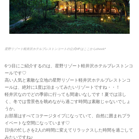
星野リゾート軽井沢ホテルブレストンコートの公式HPはここからcheek*
6つ目にご紹介するのは、星野リゾート軽井沢ホテルブレストンコ
ールです♡
高い人気と素敵な立地の星野リゾート軽井沢ホテルブレストンコ
ールは、絶対に1度は泊まってみたいリゾートですね・・！
軽井沢なのでどの季節に行っても間違いなしです！夏では涼し
く、冬では雪景色を眺めながら過ごす時間は素敵じゃないでしょ
うか。
お部屋はすべてコテージタイプになっていて、自然に囲まれプラ
イベートな空間になっています♡
日頃の忙しさを2人の時間に変えてリラックスした時間を過ごして
みたいですね♪