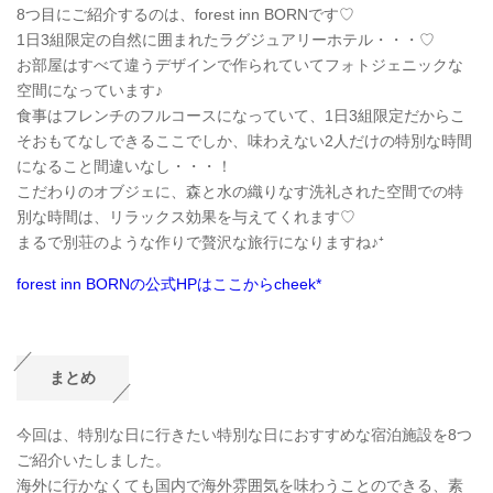
8つ目にご紹介するのは、forest inn BORNです♡
1日3組限定の自然に囲まれたラグジュアリーホテル・・・♡
お部屋はすべて違うデザインで作られていてフォトジェニックな
空間になっています♪
食事はフレンチのフルコースになっていて、1日3組限定だからこ
そおもてなしできるここでしか、味わえない2人だけの特別な時間
になること間違いなし・・・！
こだわりのオブジェに、森と水の織りなす洗礼された空間での特
別な時間は、リラックス効果を与えてくれます♡
まるで別荘のような作りで贅沢な旅行になりますね♪⁺
forest inn BORNの公式HPはここからcheek*
まとめ
今回は、特別な日に行きたい特別な日におすすめな宿泊施設を8つ
ご紹介いたしました。
海外に行かなくても国内で海外雰囲気を味わうことのできる、素