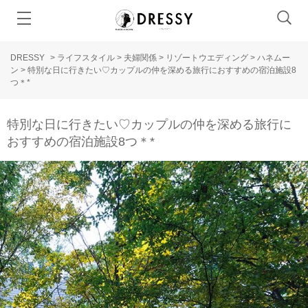
DRESSY
>
ライフスタイル
>
夫婦関係
>
リゾートウエディング
>
ハネムー
ン
>
特別な日に行きたい♡カップルの仲を深める旅行におすすめの宿泊施設8
つ＊*
特別な日に行きたい♡カップルの仲を深める旅行に
おすすめの宿泊施設8つ＊*