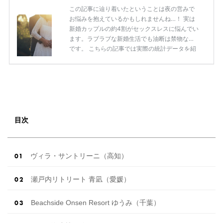
旅行会社の違いまで しっかりご説明させていた
この記事に辿り着いたということは夜の営みで
だきます^^ 手配会社の種類は大きく２つ✧ はじ
お悩みを抱えているかもしれませんね…！ 実は
めにリゾートウェディング […]
続きを読む
新婚カップルの約4割がセックスレスに悩んでい
ます。ラブラブな新婚生活でも油断は禁物なの
です。 こちらの記事では実際の統計データを紹
介しながら、営みの頻度やセックスレスのボー
ダーラインなど、人にはなかなか聞けない本音
と合わせてご紹介！ セックスレスの原因と解消
の方法もご紹介しますので「最近レスになって
きたかも！」と思っている新婚カップルは必見
です！ 新婚カップルの約4割がセックスレス！
その理由とは？ 出典：写真AC公式サイト 最近
目次
では「新婚だけれどセックスレス」という声が
多く、 「期間が空きすぎてそ […]
続きを読む
ヴィラ・サントリーニ（高知）
瀬戸内リトリート 青凪（愛媛）
Beachside Onsen Resort ゆうみ（千葉）