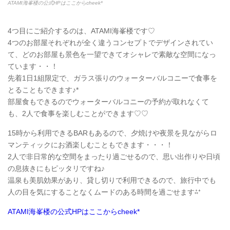
ATAMI海峯楼の公式HPはここからcheek*
4つ目にご紹介するのは、ATAMI海峯楼です♡
4つのお部屋それぞれが全く違うコンセプトでデザインされてい
て、どのお部屋も景色を一望できてオシャレで素敵な空間になっ
ています・・！
先着1日1組限定で、ガラス張りのウォーターバルコニーで食事を
とることもできます♪*
部屋食もできるのでウォーターバルコニーの予約が取れなくて
も、2人で食事を楽しむことができます♡♡
15時から利用できるBARもあるので、夕焼けや夜景を見ながらロ
マンティックにお酒楽しむこともできます・・・！
2人で非日常的な空間をまったり過ごせるので、思い出作りや日頃
の息抜きにもピッタリですね♪
温泉も美肌効果があり、貸し切りで利用できるので、旅行中でも
人の目を気にすることなくムードのある時間を過ごせます⁂⁺
ATAMI海峯楼の公式HPはここからcheek*