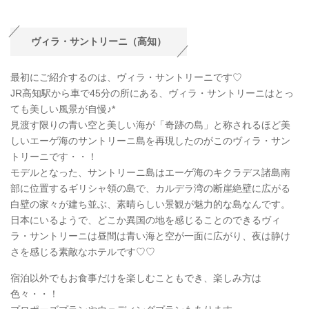
ヴィラ・サントリーニ（高知）
最初にご紹介するのは、ヴィラ・サントリーニです♡
JR高知駅から車で45分の所にある、ヴィラ・サントリーニはとっ
ても美しい風景が自慢♪*
見渡す限りの青い空と美しい海が「奇跡の島」と称されるほど美
しいエーゲ海のサントリーニ島を再現したのがこのヴィラ・サン
トリーニです・・！
モデルとなった、サントリーニ島はエーゲ海のキクラデス諸島南
部に位置するギリシャ領の島で、カルデラ湾の断崖絶壁に広がる
白壁の家々が建ち並ぶ、素晴らしい景観が魅力的な島なんです。
日本にいるようで、どこか異国の地を感じることのできるヴィ
ラ・サントリーニは昼間は青い海と空が一面に広がり、夜は静け
さを感じる素敵なホテルです♡♡
宿泊以外でもお食事だけを楽しむこともでき、楽しみ方は
色々・・！