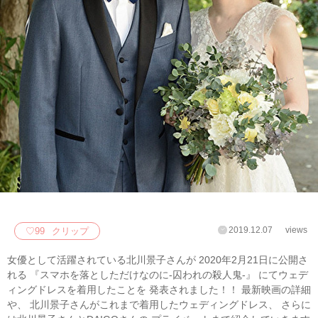
2019.12.07
views
♡
99
クリップ
女優として活躍されている北川景子さんが 2020年2月21日に公開さ
れる 『スマホを落としただけなのに-囚われの殺人鬼-』 にてウェデ
ィングドレスを着用したことを 発表されました！！ 最新映画の詳細
や、 北川景子さんがこれまで着用したウェディングドレス、 さらに