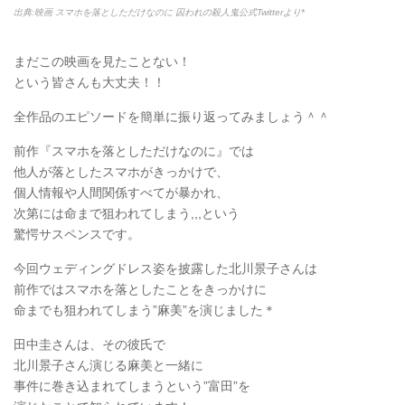
出典:映画 スマホを落としただけなのに 囚われの殺人鬼公式Twitterより*
まだこの映画を見たことない！
という皆さんも大丈夫！！
全作品のエピソードを簡単に振り返ってみましょう＾＾
前作『スマホを落としただけなのに』では
他人が落としたスマホがきっかけで、
個人情報や人間関係すべてが暴かれ、
次第には命まで狙われてしまう,,,という
驚愕サスペンスです。
今回ウェディングドレス姿を披露した北川景子さんは
前作ではスマホを落としたことをきっかけに
命までも狙われてしまう”麻美”を演じました＊
田中圭さんは、その彼氏で
北川景子さん演じる麻美と一緒に
事件に巻き込まれてしまうという”富田”を