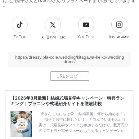
は北川景子さんとDAIGOさんの プライベートまで紹介していきます
*
TikTok
旧
YouTube
Instagram
Ｘ(
Twitter)
https://dressy.pla-cole.wedding/kitagawa-keiko-wedding
dress/
【2026年8月最新】結婚式場見学キャンペーン・特典ラン
キング｜プラコレや式場紹介サイトを徹底比較
皆さんこんにちは♡ 「結婚準備、何から始める？」
「損せずお得に探したい！」と悩んでいませんか？
実は、式場見学やフェアに参加するだけで、数万円分
のギフト券や電子マネーがもらえるキャンペーンがあ
ります。 ただし、サイトごとに特典額や条件が違う