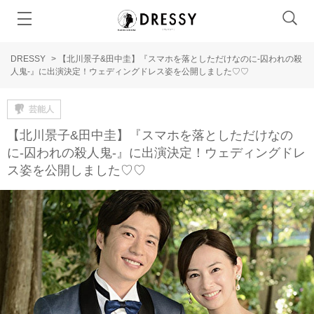
DRESSY
>
【北川景子&田中圭】『スマホを落としただけなのに-囚われの殺
人鬼-』に出演決定！ウェディングドレス姿を公開しました♡♡
芸能人
【北川景子&田中圭】『スマホを落としただけなの
に-囚われの殺人鬼-』に出演決定！ウェディングドレ
ス姿を公開しました♡♡