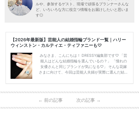
ルや、参加するゲスト、現場で頑張るプランナーさんな
ど、いろいろな方に役立つ情報をお届けしたいと思いま
す◎
【2026年最新版】芸能人の結婚指輪ブランド一覧｜ハリー
ウィンストン・カルティエ・ティファニーも♡
みなさま、こんにちは！ DRESSY編集部です♡ 「芸
能人はどんな結婚指輪を選んでいるの？」 「憧れの
女優さんと同じブランドが気になる♡」 そんな花嫁
さまに向けて、今回は芸能人夫婦が実際に選んだ結婚
指輪・婚約指輪をブランド別にまとめました！ ハリ
ーウィンストンやカルティエ、ティファニーなど世界
的ハイブランドから、俄（NIWAKA）やI-PRIMOなど
日本で人気のブランドまで幅広くご紹介。 さらに、
←
前の記事
次の記事
→
・愛用している芸能人夫婦 ・リングの特徴や魅力 ・
推定価格帯 ・花嫁人気が高い理由 などもあわせて解
説していきます♡ 「芸能人の結婚指輪ってやっぱり
高い？」 「手が届くブランドもある？」 「人気ブラ
[…]
続きを読む