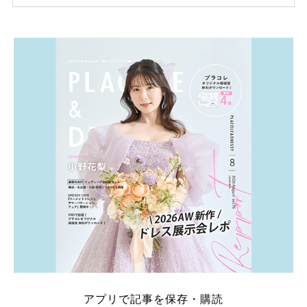
ため、比較せずに選ぶと損をしてしまうことも……。
そこでこの記事では、【2026年8月最新】結婚式場見
学キャンペーン特典ランキングを公開！ 比較サイ
ト：プラコレ、ゼクシィ、ハナユメ、マイナビ 掲載
内容：特典金額・条件・応募方法・注意点 「どこが
一番お得？」「プラコレの特典は？」といった疑問も
解決します。 まずは診断で候補を絞れる「ウェディ
ング診断」か、体験型 […]
続きを読む
アプリで記事を保存・購読