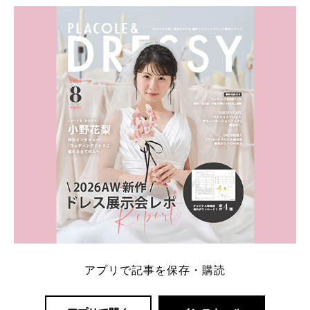
ト：プラコレ、ゼクシィ、ハナユメ、マイナビ 掲載
内容：特典金額・条件・応募方法・注意点 「どこが
一番お得？」「プラコレの特典は？」といった疑問も
解決します。 まずは診断で候補を絞れる「ウェディ
ング診断」か、体験型 […]
続きを読む
アプリで記事を保存・購読