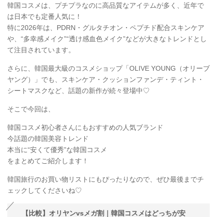
韓国コスメは、プチプラなのに高品質なアイテムが多く、近年で
は日本でも定番人気に！
特に2026年は、PDRN・グルタチオン・ペプチド配合スキンケア
や、“多幸感メイク”“透け感血色メイク”などが大きなトレンドとし
て注目されています。
さらに、韓国最大級のコスメショップ「OLIVE YOUNG（オリーブ
ヤング）」でも、スキンケア・クッションファンデ・ティント・
シートマスクなど、話題の新作が続々登場中♡
そこで今回は、
韓国コスメ初心者さんにもおすすめの人気ブランド
今話題の韓国美容トレンド
本当に“安くて優秀”な韓国コスメ
をまとめてご紹介します！
韓国旅行のお買い物リストにもぴったりなので、ぜひ最後までチ
ェックしてくださいね♡
【比較】オリヤンvsメガ割｜韓国コスメはどっちが安