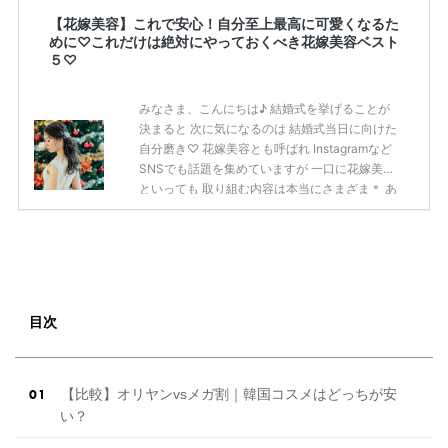
【花嫁美容】これで安心！自分至上最高に可愛くなるた
めに♡これだけは絶対にやっておくべき花嫁美容ベスト
５♡
みなさま、こんにちは♪ 結婚式を挙げることが
決まると 次に気になるのは 結婚式当日に向けた
自分磨き♡ 花嫁美容とも呼ばれ Instagramなど
SNSでも話題を集めていますが 一口に花嫁美容
といっても 取り組む内容は本当にさまざま＊ あ
まりに種類が多すぎて 何をしようかな…？と悩
む 花嫁さまも多いはず♡ そこで今回この記事で
は ”絶対にやっておくべき” 花嫁美容について ラ
ンキング形式でお伝えします！ この記事を参考
に ご自身にあった花嫁美容を見付け 挙式当日ま
でに 自分至上最高にかわいい 自分になっちゃい
目次
ましょう♡ 花嫁美容成功の鍵 出典：プラコレウ
ェディングレポート（式場：LICIAN […]
続きを
読む
【比較】オリヤンvsメガ割｜韓国コスメはどっちが安
い？