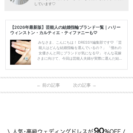
しています♡
【2026年最新版】芸能人の結婚指輪ブランド一覧｜ハリー
ウィンストン・カルティエ・ティファニーも♡
みなさま、こんにちは！ DRESSY編集部です♡ 「芸
能人はどんな結婚指輪を選んでいるの？」 「憧れの
女優さんと同じブランドが気になる♡」 そんな花嫁
さまに向けて、今回は芸能人夫婦が実際に選んだ結婚
指輪・婚約指輪をブランド別にまとめました！ ハリ
ーウィンストンやカルティエ、ティファニーなど世界
的ハイブランドから、俄（NIWAKA）やI-PRIMOなど
日本で人気のブランドまで幅広くご紹介。 さらに、
←
前の記事
次の記事
→
・愛用している芸能人夫婦 ・リングの特徴や魅力 ・
推定価格帯 ・花嫁人気が高い理由 などもあわせて解
説していきます♡ 「芸能人の結婚指輪ってやっぱり
高い？」 「手が届くブランドもある？」 「人気ブラ
[…]
続きを読む