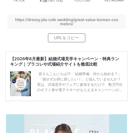
TikTok
旧
YouTube
Instagram
Ｘ(
Twitter)
https://dressy.pla-cole.wedding/great-value-korean-cos
metics/
【2026年8月最新】結婚式場見学キャンペーン・特典ラン
キング｜プラコレや式場紹介サイトを徹底比較
皆さんこんにちは♡ 「結婚準備、何から始める？」
「損せずお得に探したい！」と悩んでいませんか？
実は、式場見学やフェアに参加するだけで、数万円分
のギフト券や電子マネーがもらえるキャンペーンがあ
ります。 ただし、サイトごとに特典額や条件が違う
ため、比較せずに選ぶと損をしてしまうことも……。
そこでこの記事では、【2026年8月最新】結婚式場見
学キャンペーン特典ランキングを公開！ 比較サイ
ト：プラコレ、ゼクシィ、ハナユメ、マイナビ 掲載
内容：特典金額・条件・応募方法・注意点 「どこが
一番お得？」「プラコレの特典は？」といった疑問も
解決します。 まずは診断で候補を絞れる「ウェディ