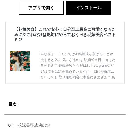
アプリで開く
インストール
【花嫁美容】これで安心！自分至上最高に可愛くなるた
めに♡これだけは絶対にやっておくべき花嫁美容ベスト
５♡
みなさま、こんにちは♪ 結婚式を挙げることが
決まると 次に気になるのは 結婚式当日に向けた
自分磨き♡ 花嫁美容とも呼ばれ Instagramなど
SNSでも話題を集めていますが 一口に花嫁美容
といっても 取り組む内容は本当にさまざま＊ あ
まりに種類が多すぎて 何をしようかな…？と悩
む 花嫁さまも多いはず♡ そこで今回この記事で
は ”絶対にやっておくべき” 花嫁美容について ラ
ンキング形式でお伝えします！ この記事を参考
目次
に ご自身にあった花嫁美容を見付け 挙式当日ま
でに 自分至上最高にかわいい 自分になっちゃい
ましょう♡ 花嫁美容成功の鍵 出典：プラコレウ
ェディングレポート（式場：LICIAN […]
続きを
花嫁美容成功の鍵
読む