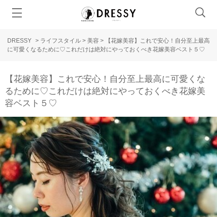
DRESSY
>
ライフスタイル
>
美容
>
【花嫁美容】これで安心！自分至上最高
に可愛くなるために♡これだけは絶対にやっておくべき花嫁美容ベスト５♡
【花嫁美容】これで安心！自分至上最高に可愛くな
るために♡これだけは絶対にやっておくべき花嫁美
容ベスト５♡