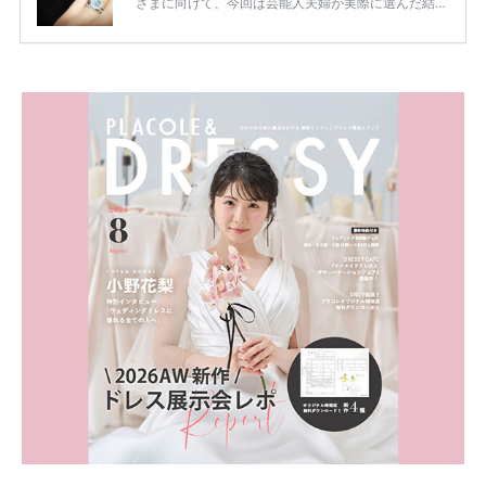
さまに向けて、今回は芸能人夫婦が実際に選んだ結婚
指輪・婚約指輪をブランド別にまとめました！ ハリ
ーウィンストンやカルティエ、ティファニーなど世界
的ハイブランドから、俄（NIWAKA）やI-PRIMOなど
日本で人気のブランドまで幅広くご紹介。 さらに、
・愛用している芸能人夫婦 ・リングの特徴や魅力 ・
推定価格帯 ・花嫁人気が高い理由 などもあわせて解
説していきます♡ 「芸能人の結婚指輪ってやっぱり
高い？」 「手が届くブランドもある？」 「人気ブラ
[…]
続きを読む