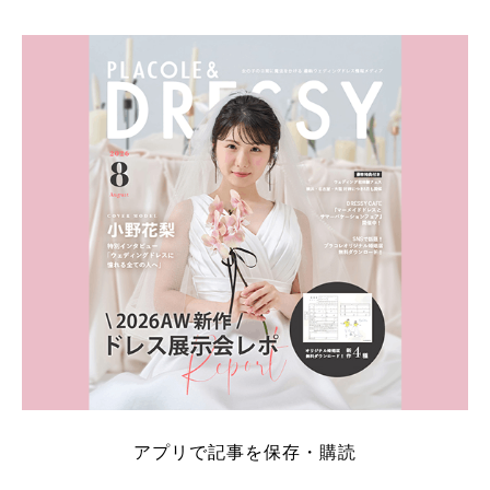
そこでこの記事では、【2026年8月最新】結婚式場見
学キャンペーン特典ランキングを公開！ 比較サイ
ト：プラコレ、ゼクシィ、ハナユメ、マイナビ 掲載
内容：特典金額・条件・応募方法・注意点 「どこが
一番お得？」「プラコレの特典は？」といった疑問も
解決します。 まずは診断で候補を絞れる「ウェディ
ング診断」か、体験型 […]
続きを読む
アプリで記事を保存・購読