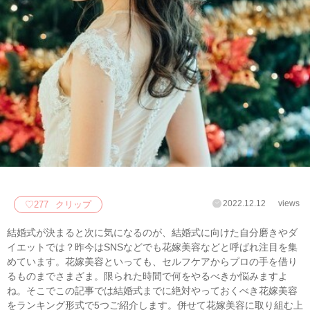
2022.12.12
views
♡
277
クリップ
結婚式が決まると次に気になるのが、結婚式に向けた自分磨きやダ
イエットでは？昨今はSNSなどでも花嫁美容などと呼ばれ注目を集
めています。花嫁美容といっても、セルフケアからプロの手を借り
るものまでさまざま。限られた時間で何をやるべきか悩みますよ
ね。そこでこの記事では結婚式までに絶対やっておくべき花嫁美容
をランキング形式で5つご紹介します。併せて花嫁美容に取り組む上