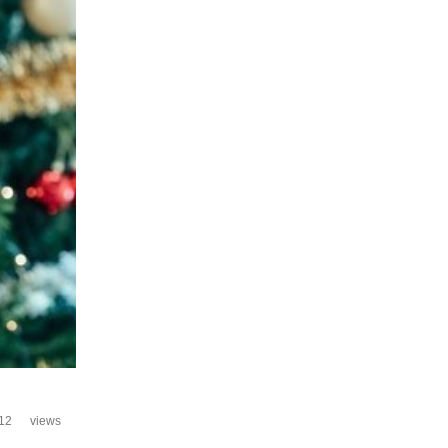
12
views