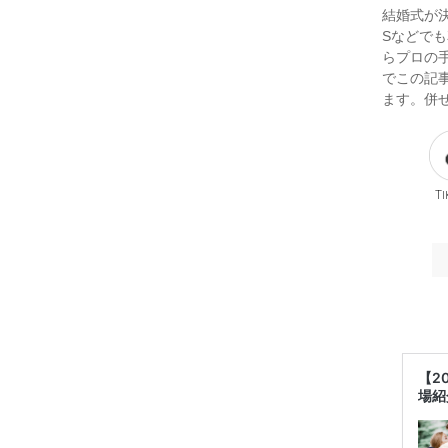
結婚式が
Sなどで
らプロの
でこの記
ます。併
Ti
【2
場紹