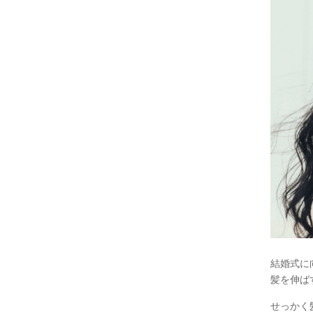
結婚式に
髪を伸ば
せっかく