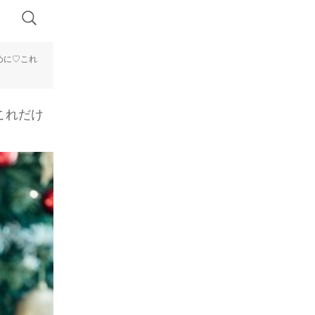
めに♡これ
これだけ