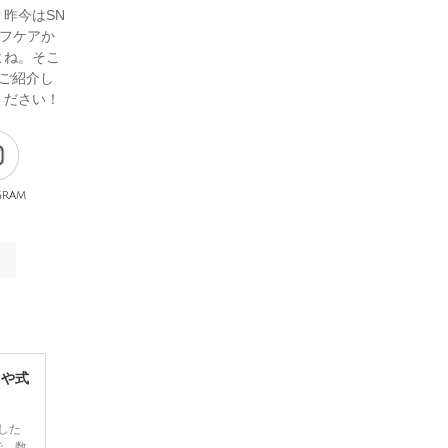
昨今はSN
フケアか
よね。そこ
ご紹介し
ください！
gram
レや式
した
で、数