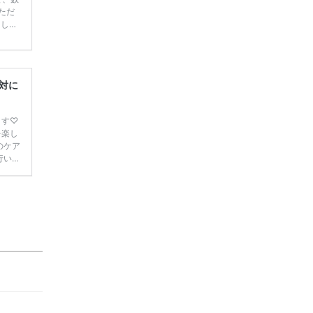
ただ
てしま
学キャ
ハナユ
一番お
断で候
対に
ます♡
を楽し
のケア
行い、
で ケ
 オイ
けてか
乾燥し