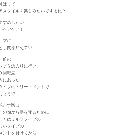
伸ばして
アスタイルを楽しみたいですよね？
すすめしたい
がヘアケア！
ケアに
と手間を加えて♡
ー前の
ングを念入りに行い、
３回程度
みにあった
タイプのトリートメントで
しょう♡
乾かす際は
ーの熱から髪を守るために
しくはミルクタイプの
ないタイプの
メントを付けてから