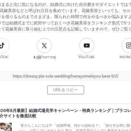
決まると次に気になるのが、結婚式に向けた自分磨きやダイエットでは？
も花嫁美容などと呼ばれ注目を集めています。花嫁美容といっても、セル
手を借りるものまでさまざま。限られた時間で何をやるべきか悩みます
事では結婚式までに絶対やっておくべき花嫁美容をランキング形式で5つ
せて花嫁美容に取り組む上での注意点も記載していますので、ぜひご覧
kTok
旧
YouTube
Insta
Ｘ(
Twitter)
https://dressy.pla-cole.wedding/hanayomebiyou-best-5/2/
026年8月最新】結婚式場見学キャンペーン・特典ランキング｜プラコ
介サイトを徹底比較
皆さんこんにちは♡ 「結婚準備、何から始める？」「損せずお得に探
い！」と悩んでいませんか？ 実は、式場見学やフェアに参加するだけ