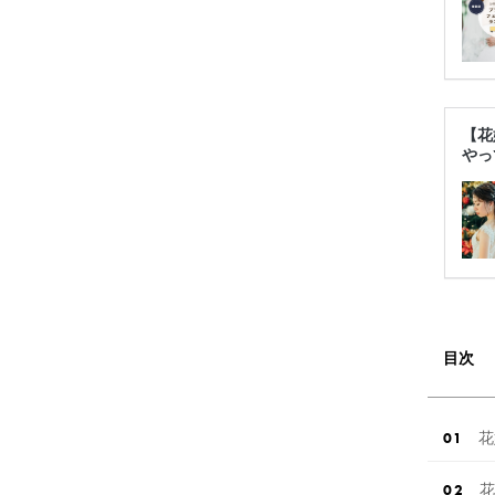
【花
やっ
目次
花
花