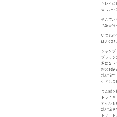
キレイに
美しいヘ
そこでお
花嫁美容
いつもの
ほんのひ
シャンプ
ブラッシ
週に２～
髪のお悩
洗い流す
ケアしま
また髪を
ドライヤ
オイルも
洗い流さ
トリート