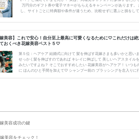
万円分のギフト券や電子マネーがもらえるキャンペーンがあります。 
し、サイトごとに特典額や条件が違うため、比較せずに選ぶと損をし
うことも……。 そこでこの記事では、【2026年8月最新】結婚式場見
ンペーン特典ランキングを公開！ 比較サイト：プラコレ、ゼクシィ、
メ、マイナビ 掲載内容：特典金額・条件・応募方法・注意点 「どこが
得？」「プラコレの特典は？」といった疑問も解決します。 まずは診
嫁美容】これで安心！自分至上最高に可愛くなるために♡これだけは絶
補を絞れる「ウェディング診断」か、体験型 […]
続きを読む
ておくべき花嫁美容ベスト５♡
第５位：ヘアケア 結婚式に向けて 髪を伸ばす花嫁さまも多いかと思い
せっかく髪を伸ばすのであれば キレイに伸ばして 美しいヘアスタイル
みたいですよね？ そこでおすすめしたい 花嫁美容がヘアケア！ いつも
に ほんのひと手間を加えて♡ シャンプー前の ブラッシングを念入りに
週に２～３回程度 髪のお悩みにあった 洗い流すタイプのトリートメント
アしましょう♡ また髪を乾かす際は ドライヤーの熱から髪を守るために
ルもしくはミルクタイプの 洗い流さないタイプの トリートメントを付
ら 優しく乾かすことをおすすめします！ 特に冬場はお肌と同じで 髪も
広がりやす […]
続きを読む
嫁美容成功の鍵
嫁美容をチェック！