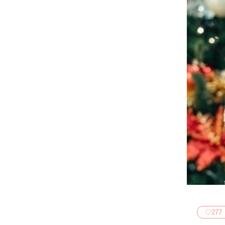
♡
277