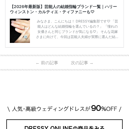
【2026年最新版】芸能人の結婚指輪ブランド一覧｜ハリー
ウィンストン・カルティエ・ティファニーも♡
みなさま、こんにちは！ DRESSY編集部です♡ 「芸
能人はどんな結婚指輪を選んでいるの？」 「憧れの
女優さんと同じブランドが気になる♡」 そんな花嫁
さまに向けて、今回は芸能人夫婦が実際に選んだ結婚
指輪・婚約指輪をブランド別にまとめました！ ハリ
ーウィンストンやカルティエ、ティファニーなど世界
的ハイブランドから、俄（NIWAKA）やI-PRIMOなど
日本で人気のブランドまで幅広くご紹介。 さらに、
←
前の記事
次の記事
→
・愛用している芸能人夫婦 ・リングの特徴や魅力 ・
推定価格帯 ・花嫁人気が高い理由 などもあわせて解
説していきます♡ 「芸能人の結婚指輪ってやっぱり
高い？」 「手が届くブランドもある？」 「人気ブラ
[…]
続きを読む