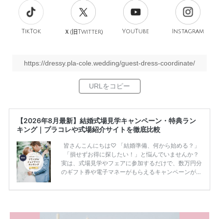
TikTok
旧
YouTube
Instagram
Ｘ(
Twitter)
https://dressy.pla-cole.wedding/guest-dress-coordinate/
【2026年8月最新】結婚式場見学キャンペーン・特典ラン
キング｜プラコレや式場紹介サイトを徹底比較
皆さんこんにちは♡ 「結婚準備、何から始める？」
「損せずお得に探したい！」と悩んでいませんか？
実は、式場見学やフェアに参加するだけで、数万円分
のギフト券や電子マネーがもらえるキャンペーンがあ
ります。 ただし、サイトごとに特典額や条件が違う
ため、比較せずに選ぶと損をしてしまうことも……。
そこでこの記事では、【2026年8月最新】結婚式場見
学キャンペーン特典ランキングを公開！ 比較サイ
ト：プラコレ、ゼクシィ、ハナユメ、マイナビ 掲載