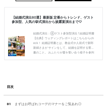
【結婚式演出80選】最新版 定番からトレンド、ゲスト
参加型、人気の挙式演出から披露宴演出まで♡
結婚式演出：⑥ゲスト参加型演出 1.結婚証明書
【出典】ウェディングレポートはこちらからch
eck！ 結婚証明書とは、教会式や人前式で新郎
新婦さまが サインをして、結婚を証明する誓約
書のこと。 おふたりが愛を誓い合う様子を参列
した方々に 見てもらう演出アイテムでもあり、
おふたりにとっても結婚の記念の品となりま
す。 ＜結婚証明書って何？＊＞結婚証明書の徹
底解説♡お洒落なアイディア7選ご紹介します♩
* 2.サンドセレモニー 【出典】ウェディングレ
ポートはこちらからcheck！ サンドセレモニー
とは、様々な色のカラーサンドを 1つの容器に
目次
入れ、世界に1つしかないオリジナルの サンド
アートを完成させ […]
続きを読む
まずはお呼ばれコーデのマナーをご覧あれ◎