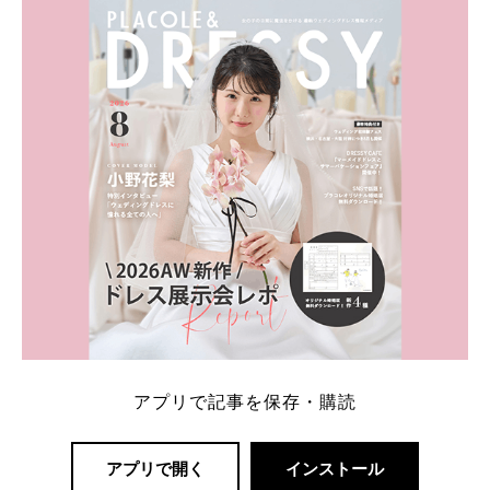
内容：特典金額・条件・応募方法・注意点 「どこが
一番お得？」「プラコレの特典は？」といった疑問も
解決します。 まずは診断で候補を絞れる「ウェディ
ング診断」か、体験型 […]
続きを読む
アプリで記事を保存・購読
アプリで開く
インストール