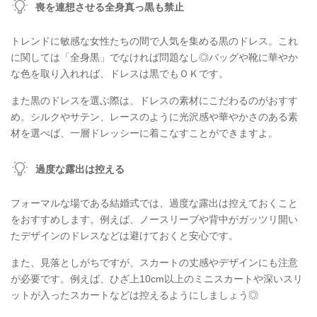
喪を連想させる全身真っ黒も禁止
トレンドに敏感な女性たちの間で人気を集める黒のドレス。これ
に関しては「全身黒」でなければ問題なし◎バッグや靴に華やか
な色を取り入れれば、ドレスは黒でもＯＫです。
また黒のドレスを選ぶ際は、ドレスの素材にこだわるのがおすす
め。シルクやサテン、レースのように光沢感や華やかさのある素
材を選べば、一層ドレッシーに着こなすことができますよ。
過度な露出は控える
フォーマルな場である結婚式では、過度な露出は控えておくこと
をおすすめします。例えば、ノースリーブや背中がガッツリ開い
たデザインのドレスなどは避けておくと安心です。
また、見落としがちですが、スカートの丈感やデザインにも注意
が必要です。例えば、ひざ上10cm以上のミニスカートや深いスリ
ットが入ったスカートなどは控えるようにしましょう◎