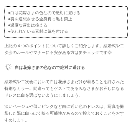
●白は花嫁さまの色なので絶対に避ける
●喪を連想させる全身真っ黒も禁止
●過度な露出は控える
●使われている素材に気を付ける
上記の４つのポイントについて詳しくご紹介します。結婚式や二
次会のルールやマナーに不安がある方は要チェックです◎
白は花嫁さまの色なので絶対に避ける
結婚式や二次会において白は花嫁さまだけが着ることを許された
特別なカラー。間違ってもゲストであるみなさまがお召しになる
ドレスに白を選ばないようにしましょう。
淡いベージュや薄いピンクなど白に近い色のドレスは、写真を撮
影した際に白っぽく映る可能性があるので控えておくことをおす
すめします。