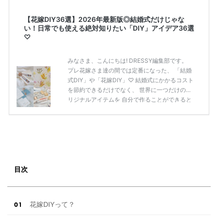
【花嫁DIY36選】2026年最新版◎結婚式だけじゃな
い！日常でも使える絶対知りたい「DIY」アイデア36選
♡
みなさま、こんにちは! DRESSY編集部です。
プレ花嫁さま達の間では定番になった、 「結婚
式DIY」や「花嫁DIY」♡ 結婚式にかかるコスト
を節約できるだけでなく、 世界に一つだけのオ
リジナルアイテムを 自分で作ることができると
いうのが魅力ですよね◎ そこで今回は、「花嫁
DIY」におすすめしたい 定番アイテムからトレ
ンドのおしゃれアイテムまで まとめてご紹介し
ます♡ ぜひ最後までcheckして オリジナルアイ
テムを作ってみてくださいね◎ ＼花嫁必見／今
月の式場探しで特典が貰えるサイトランキング
♡ 【7月はとっても豪華◎*】式場探しで特典が
目次
貰えるサイトランキング♡♥各社のキャンペー
ン内容をま […]
続きを読む
花嫁DIYって？