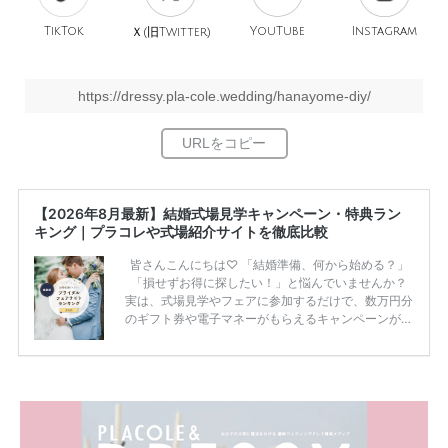
TikTok
旧
YouTube
Instagram
Ｘ(
Twitter)
https://dressy.pla-cole.wedding/hanayome-diy/
【2026年8月最新】結婚式場見学キャンペーン・特典ラン
キング｜プラコレや式場紹介サイトを徹底比較
皆さんこんにちは♡ 「結婚準備、何から始める？」
「損せずお得に探したい！」と悩んでいませんか？
実は、式場見学やフェアに参加するだけで、数万円分
のギフト券や電子マネーがもらえるキャンペーンがあ
ります。 ただし、サイトごとに特典額や条件が違う
ため、比較せずに選ぶと損をしてしまうことも……。
そこでこの記事では、【2026年8月最新】結婚式場見
学キャンペーン特典ランキングを公開！ 比較サイ
ト：プラコレ、ゼクシィ、ハナユメ、マイナビ 掲載
内容：特典金額・条件・応募方法・注意点 「どこが
一番お得？」「プラコレの特典は？」といった疑問も