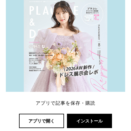
一番お得？」「プラコレの特典は？」といった疑問も
解決します。 まずは診断で候補を絞れる「ウェディ
ング診断」か、体験型 […]
続きを読む
アプリで記事を保存・購読
アプリで開く
インストール