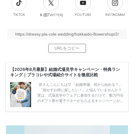
TikTok
旧
YouTube
Instagram
Ｘ(
Twitter)
https://dressy.pla-cole.wedding/hokkaido-flowershop/2/
【2026年8月最新】結婚式場見学キャンペーン・特典ラン
キング｜プラコレや式場紹介サイトを徹底比較
皆さんこんにちは♡ 「結婚準備、何から始める？」
「損せずお得に探したい！」と悩んでいませんか？
実は、式場見学やフェアに参加するだけで、数万円分
のギフト券や電子マネーがもらえるキャンペーンがあ
ります。 ただし、サイトごとに特典額や条件が違う
ため、比較せずに選ぶと損をしてしまうことも……。
そこでこの記事では、【2026年8月最新】結婚式場見
学キャンペーン特典ランキングを公開！ 比較サイ
ト：プラコレ、ゼクシィ、ハナユメ、マイナビ 掲載
内容：特典金額・条件・応募方法・注意点 「どこが