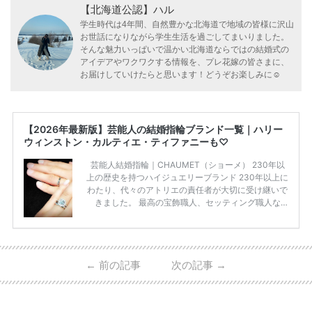
【北海道公認】ハル
学生時代は4年間、自然豊かな北海道で地域の皆様に沢山
お世話になりながら学生生活を過ごしてまいりました。
そんな魅力いっぱいで温かい北海道ならではの結婚式の
アイデアやワクワクする情報を、プレ花嫁の皆さまに、
お届けしていけたらと思います！どうぞお楽しみに☺︎
【2026年最新版】芸能人の結婚指輪ブランド一覧｜ハリー
ウィンストン・カルティエ・ティファニーも♡
芸能人結婚指輪｜CHAUMET（ショーメ） 230年以
上の歴史を持つハイジュエリーブランド 230年以上に
わたり、代々のアトリエの責任者が大切に受け継いで
きました。 最高の宝飾職人、セッティング職人な
ど、 ジュエリー製作にかかわる人々が、厳選された
高品質の宝石を扱っています。 至高のデザインと品
質にうっとりしてしまうブランドです♡ 矢沢心さ
ん・魔裟斗さんの婚約指輪 魔裟斗さんが矢沢さんに
←
前の記事
次の記事
→
贈られた指輪は1カラットのものです。 ショーメの価
格相場は30万～60万ですが、 高いものだと数百万円
程です。1カラットが約200万円なので、 魔裟斗さん
が選んだ指輪は200万円以上のものだと想定できま