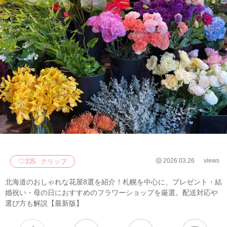
2026.03.26
views
♡
335
クリップ
北海道のおしゃれな花屋8選を紹介！札幌を中心に、プレゼント・結
婚祝い・母の日におすすめのフラワーショップを厳選。配送対応や
選び方も解説【最新版】