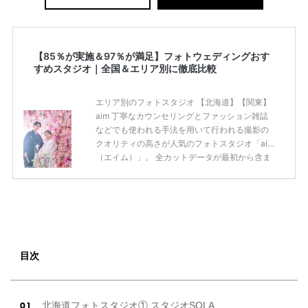
【85％が実施＆97％が満足】フォトウェディングおす
すめスタジオ｜全国＆エリア別に徹底比較
エリア別のフォトスタジオ 【北海道】【関東】
aim 丁寧なカウンセリングとファッション雑誌
などでも使われる手法を用いて行われる撮影の
クオリティの高さが人気のフォトスタジオ「aim
（エイム）」。 全カットデータが最初から含ま
れているプランがあるので安心♡ カウンセリン
グをしっかり行ってくれるのでイメージに合っ
た写真を撮影してもらえ、かわいい雰囲気の写
真を得意としているのでキュートな雰囲気が希
望の花嫁さまにおすすめなスタジオ♡ スタジオ
完全貸切プランなら価格は高めなものの、衣装
も着放題で家族・友人と撮影したり、店内どこ
目次
でも撮影できるので色々なシーンが撮れますよ
◎ 洋装スタジオフォト ¥39,800 […]
続きを読む
北海道フォトスタジオ① スタジオSOLA