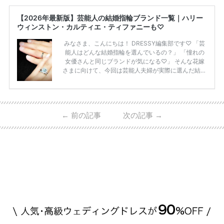
【2026年最新版】芸能人の結婚指輪ブランド一覧｜ハリー
ウィンストン・カルティエ・ティファニーも♡
みなさま、こんにちは！ DRESSY編集部です♡ 「芸
能人はどんな結婚指輪を選んでいるの？」 「憧れの
女優さんと同じブランドが気になる♡」 そんな花嫁
さまに向けて、今回は芸能人夫婦が実際に選んだ結婚
指輪・婚約指輪をブランド別にまとめました！ ハリ
ーウィンストンやカルティエ、ティファニーなど世界
的ハイブランドから、俄（NIWAKA）やI-PRIMOなど
日本で人気のブランドまで幅広くご紹介。 さらに、
←
前の記事
次の記事
→
・愛用している芸能人夫婦 ・リングの特徴や魅力 ・
推定価格帯 ・花嫁人気が高い理由 などもあわせて解
説していきます♡ 「芸能人の結婚指輪ってやっぱり
高い？」 「手が届くブランドもある？」 「人気ブラ
[…]
続きを読む