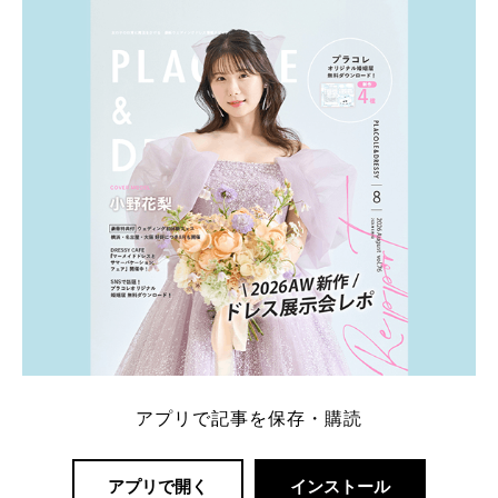
ト：プラコレ、ゼクシィ、ハナユメ、マイナビ 掲載
内容：特典金額・条件・応募方法・注意点 「どこが
一番お得？」「プラコレの特典は？」といった疑問も
解決します。 まずは診断で候補を絞れる「ウェディ
ング診断」か、体験型 […]
続きを読む
アプリで記事を保存・購読
アプリで開く
インストール