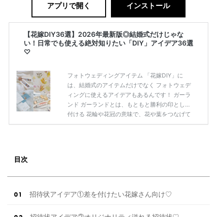
アプリで開く
インストール
【花嫁DIY36選】2026年最新版◎結婚式だけじゃな
い！日常でも使える絶対知りたい「DIY」アイデア36選
♡
フォトウェディングアイテム 「花嫁DIY」に
は、結婚式のアイテムだけでなく フォトウェデ
ィングに使えるアイデアもあるんです！ ガーラ
ンド ガーランドとは、もともと勝利の印として
付ける 花輪や花冠の意味で、花や葉をつなげて
作った 壁やドアなどの装飾のことを言います。
誕生日会や結婚式などお祝いの場で見かけます
が DIYするなら、フォト用のコンパクトなもの
を作って おふたりで手に持って撮影するのがお
目次
すすめ♡ 仲良しフォトを撮りたいなら¨̮⋆｡˚✩ガ
ーランドを使ってみませんか？？？♥ 扇子プロ
ップス 扇子をフォトプロップスにした、扇子プ
ロップス。 和装＆前撮りに使えるアイテムとし
招待状アイデア①差を付けたい花嫁さん向け♡
て人気で、 新郎新婦 […]
続きを読む
招待状アイデア②オリジナリティ溢れる招待状♡