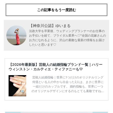
この記事をもう一度読む
【神奈川公認】ゆいまる
法政大学を卒業後、ウェディングプランナーのお仕事の
お手伝いを経て、ブライダル業界へ♡*全国の花嫁さんの
お力になれるように、沢山の素敵な最新の情報をお届け
したいと思います♡
【2026年最新版】芸能人の結婚指輪ブランド一覧｜ハリー
ウィンストン・カルティエ・ティファニーも♡
芸能人結婚指輪｜世界に1つだけのオリジナルリング
何億といる人の中から出会った2人は、まさに世界に
一組だけのカップルです。 婚約指輪も、世界に一つ
のオリジナルデザインにするのもとても素敵ですね♡
お二人を象徴する物や事を、形で表したり、好きなも
のを形にするのも想い出になります。 上戸彩さん・H
IROさんの婚約指輪 出典:オスカープロモーション公式
HPより引用 2011年9月に結婚した女優の上戸彩さん