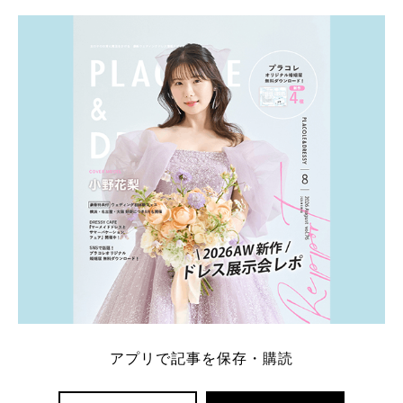
学キャンペーン特典ランキングを公開！ 比較サイ
ト：プラコレ、ゼクシィ、ハナユメ、マイナビ 掲載
内容：特典金額・条件・応募方法・注意点 「どこが
一番お得？」「プラコレの特典は？」といった疑問も
解決します。 まずは診断で候補を絞れる「ウェディ
ング診断」か、体験型 […]
続きを読む
アプリで記事を保存・購読