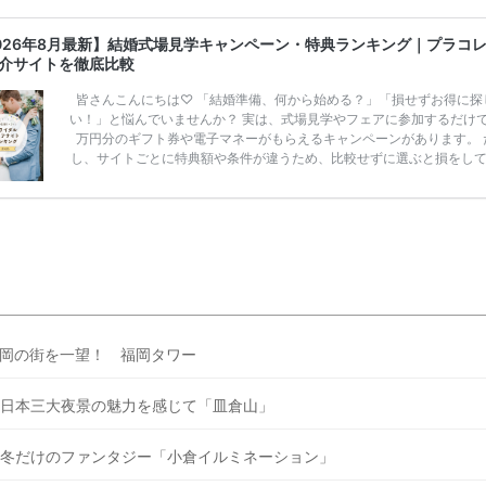
026年8月最新】結婚式場見学キャンペーン・特典ランキング｜プラコ
介サイトを徹底比較
皆さんこんにちは♡ 「結婚準備、何から始める？」「損せずお得に探
い！」と悩んでいませんか？ 実は、式場見学やフェアに参加するだけ
万円分のギフト券や電子マネーがもらえるキャンペーンがあります。 
し、サイトごとに特典額や条件が違うため、比較せずに選ぶと損をし
うことも……。 そこでこの記事では、【2026年8月最新】結婚式場見
ンペーン特典ランキングを公開！ 比較サイト：プラコレ、ゼクシィ、
メ、マイナビ 掲載内容：特典金額・条件・応募方法・注意点 「どこが
得？」「プラコレの特典は？」といった疑問も解決します。 まずは診
補を絞れる「ウェディング診断」か、体験型 […]
続きを読む
岡の街を一望！ 福岡タワー
日本三大夜景の魅力を感じて「皿倉山」
冬だけのファンタジー「小倉イルミネーション」