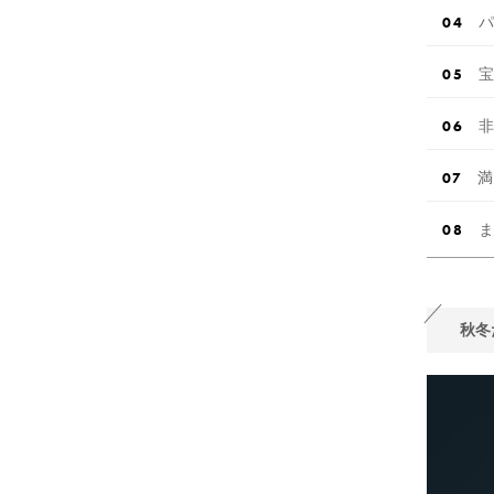
パ
宝
非
満
ま
秋冬