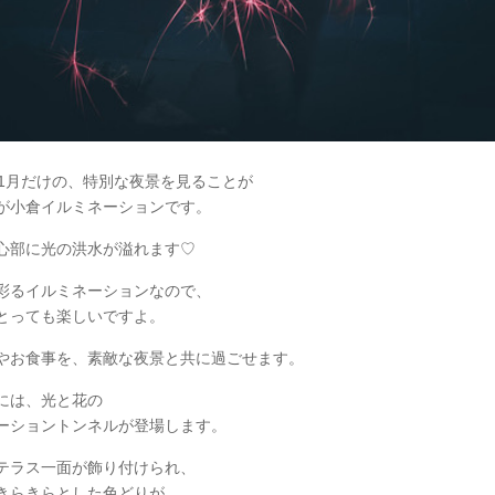
ら1月だけの、特別な夜景を見ることが
が小倉イルミネーションです。
心部に光の洪水が溢れます♡
彩るイルミネーションなので、
とっても楽しいですよ。
やお食事を、素敵な夜景と共に過ごせます。
には、光と花の
ーショントンネルが登場します。
テラス一面が飾り付けられ、
きらきらとした色どりが。