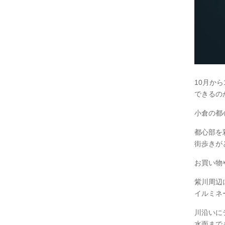
10月か
できるの
小倉の都
都心部を
街歩きが
お買い物
紫川周辺
イルミネ
川沿いに
水面まで