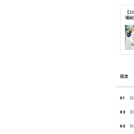
【2
場紹
目次
福
新
秋