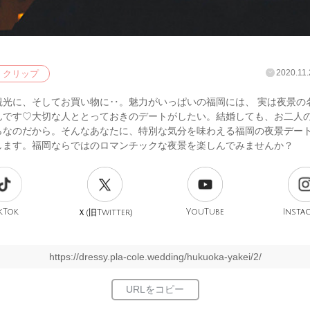
2020.11.
クリップ
観光に、そしてお買い物に‥。魅力がいっぱいの福岡には、 実は夜景の
んです♡大切な人ととっておきのデートがしたい。結婚しても、お二人
らなのだから。そんなあなたに、特別な気分を味わえる福岡の夜景デー
します。福岡ならではのロマンチックな夜景を楽しんでみませんか？
kTok
旧
YouTube
Insta
Ｘ(
Twitter)
https://dressy.pla-cole.wedding/hukuoka-yakei/2/