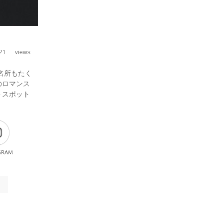
21
views
名所もたく
のロマンス
トスポット
gram