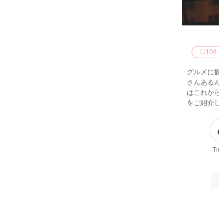
♡
104
グルメに
さんある
はこれか
をご紹介
Ti