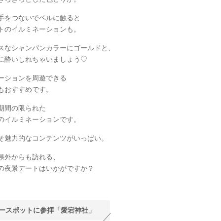
手をつないでベルに触ると
トのイルミネーションも。
スなシャンパンカラーにゴールドと、
に酔いしれちゃいましょう♡
ーションを周遊できる
もおすすめです。
期間の限られた
のイルミネーションです。
そ魅力的なコンテンツがいっぱい。
県外からも訪れる、
の夜景デートはいかがですか？
ースポットに参拝「愛宕神社」