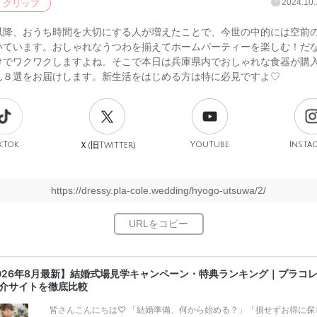
2024.10.
クリップ
以降、おうち時間を大切にする人が増えたことで、今世の中的には空前
いています。おしゃれなうつわを揃えてホームパーティーを楽しむ！だ
けでワクワクしますよね。そこで本日は兵庫県内でおしゃれな食器が購
ん８選をお届けします。新生活をはじめる方は特に必見ですよ♡
kTok
旧
YouTube
Insta
Ｘ(
Twitter)
https://dressy.pla-cole.wedding/hyogo-utsuwa/2/
026年8月最新】結婚式場見学キャンペーン・特典ランキング｜プラコ
介サイトを徹底比較
皆さんこんにちは♡ 「結婚準備、何から始める？」「損せずお得に探