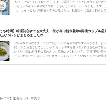
い！」と悩んでいませんか？ 実は、式場見学やフェアに参加するだけ
万円分のギフト券や電子マネーがもらえるキャンペーンがあります。 
し、サイトごとに特典額や条件が違うため、比較せずに選ぶと損をし
うことも……。 そこでこの記事では、【2026年8月最新】結婚式場見
ンペーン特典ランキングを公開！ 比較サイト：プラコレ、ゼクシィ、
メ、マイナビ 掲載内容：特典金額・条件・応募方法・注意点 「どこが
得？」「プラコレの特典は？」といった疑問も解決します。 まずは診
うち時間】料理初心者でも大丈夫！彼が喜ぶ新米花嫁&同棲カップル必
補を絞れる「ウェディング診断」か、体験型 […]
続きを読む
たん15レシピまとめました♡
プレ花嫁のみなさま、こんにちは！ Dressy編集部です♫ みなさま、お
間 いかがお過ごしでしょうか？ おうち時間を使ってお料理を初めてみ
か？♡ 今回は料理初心者の方でも簡単につくれちゃう、 定番料理の基
ピをご紹介いたします♡ ぜひ参考にしてみてくださいね＊ おうち時間
かけ計画✧<>で旅にでよう♩ 花嫁修業って気にしたことある？ 日本で
ら結婚前に 『花嫁修業』を行い、 主婦として必要な家事や所作のスキ
ぶ という方が多くいらっしゃいます◎ ここ最近では花嫁さまのみならず
那さまもお料理や、家事をされますよね！ そんな最近の新郎新婦さまの
も、 […]
続きを読む
神戸市】陶舗サノヤ 三宮店