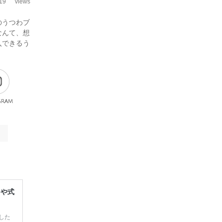
19
views
のうつわブ
なんて、想
入できるう
gram
レや式
した