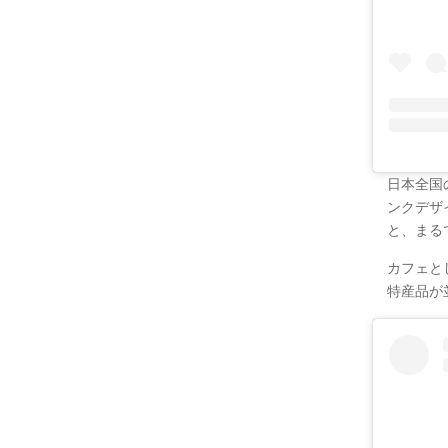
日本全国
ンクデザ
と、まる
カフェと
特産品が