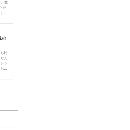
で、数
ただ
てしま
学キャ
ハナユ
一番お
断で候
見の
うち時
ません
本レシ
はおで
は昔か
ルを学
、 旦
中で