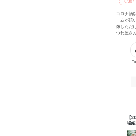
♡
307
コロナ禍
ームが続
像しただ
つわ屋さ
Ti
【2
場紹