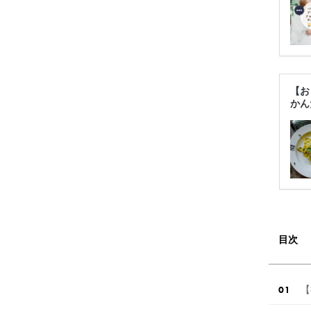
【お
かん
目次
【