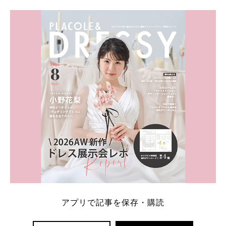
学キャンペーン特典ランキングを公開！ 比較サイ
ト：プラコレ、ゼクシィ、ハナユメ、マイナビ 掲載
内容：特典金額・条件・応募方法・注意点 「どこが
一番お得？」「プラコレの特典は？」といった疑問も
解決します。 まずは診断で候補を絞れる「ウェディ
ング診断」か、体験型 […]
続きを読む
アプリで記事を保存・購読