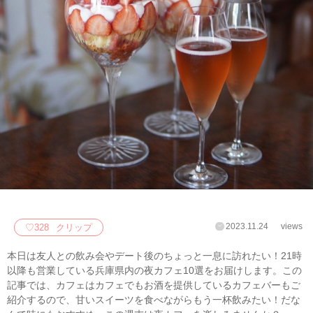
2023.11.24
views
♡
328
クリップ
本日は友人との飲み会やデート後のちょっと一息に訪れたい！21時
以降も営業している兵庫県内の夜カフェ10選をお届けします。この
記事では、カフェはカフェでもお酒を提供しているカフェバーもご
紹介するので、甘いスイーツを食べながらもう一杯飲みたい！だな