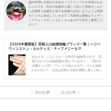
国内外問わず旅行が大好き！アクティブさが自慢のちる
ちゃんです。自分の結婚式を通して知った情報やこれか
ら兵庫県で結婚式を挙げる皆様のお役に立つような情報
をたくさん発信していきます♡兵庫県は素敵なウェディ
ングフォトスポットもたくさんあるので是非ご参照くだ
さい♡
【2026年最新版】芸能人の結婚指輪ブランド一覧｜ハリー
ウィンストン・カルティエ・ティファニーも♡
みなさま、こんにちは！ DRESSY編集部です♡ 「芸
能人はどんな結婚指輪を選んでいるの？」 「憧れの
女優さんと同じブランドが気になる♡」 そんな花嫁
さまに向けて、今回は芸能人夫婦が実際に選んだ結婚
指輪・婚約指輪をブランド別にまとめました！ ハリ
ーウィンストンやカルティエ、ティファニーなど世界
的ハイブランドから、俄（NIWAKA）やI-PRIMOなど
日本で人気のブランドまで幅広くご紹介。 さらに、
←
前の記事
次の記事
→
・愛用している芸能人夫婦 ・リングの特徴や魅力 ・
推定価格帯 ・花嫁人気が高い理由 などもあわせて解
説していきます♡ 「芸能人の結婚指輪ってやっぱり
高い？」 「手が届くブランドもある？」 「人気ブラ
[…]
続きを読む