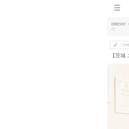
DRESSY
♡
ご当
【茨城