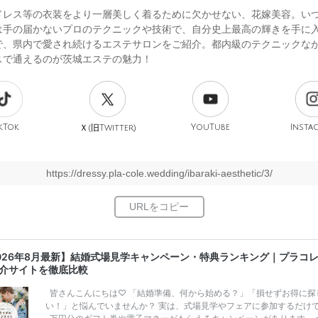
ドレス等の衣装をより一層美しく着るために欠かせない、花嫁美容。い
は手の届かないプロのテクニックや技術で、自分史上最高の輝きを手に
で、県内で愛され続けるエステサロンをご紹介。都内級のテクニックな
スで通えるのが茨城エステの魅力！
kTok
旧
YouTube
Insta
Ｘ(
Twitter)
https://dressy.pla-cole.wedding/ibaraki-aesthetic/3/
026年8月最新】結婚式場見学キャンペーン・特典ランキング｜プラコ
介サイトを徹底比較
皆さんこんにちは♡ 「結婚準備、何から始める？」「損せずお得に探
い！」と悩んでいませんか？ 実は、式場見学やフェアに参加するだけ