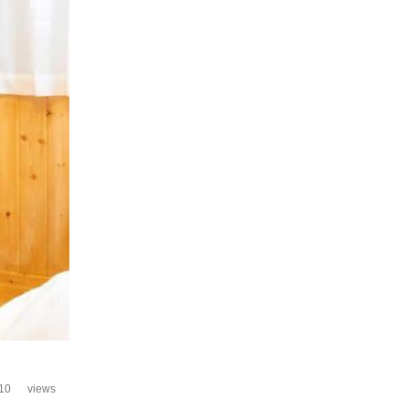
10
views