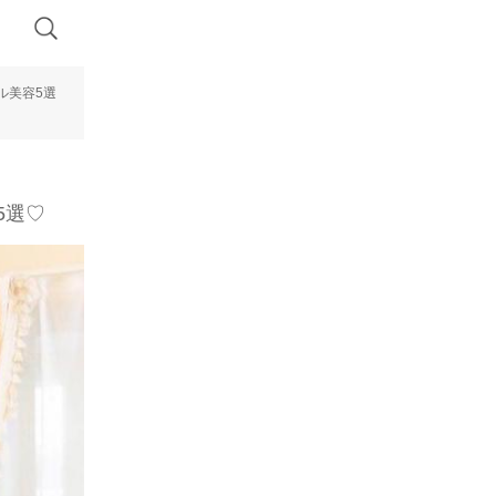
ル美容5選
5選♡