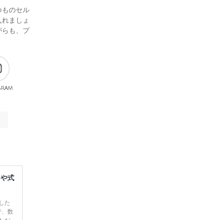
つものセル
入れましょ
がらも、プ
gram
レや式
した
で、数