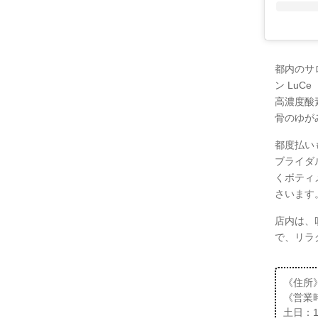
都内のサ
ン LuC
高濃度酸
骨のゆが
都度払い
ブライダ
くボティ
さいます
店内は、
で、リラ
《住所》
《営業時
土日：10