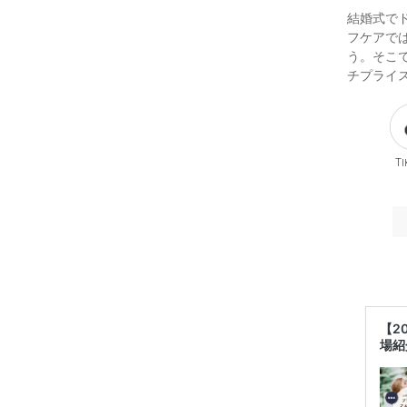
結婚式で
フケアで
う。そこ
チプライ
Ti
【2
場紹