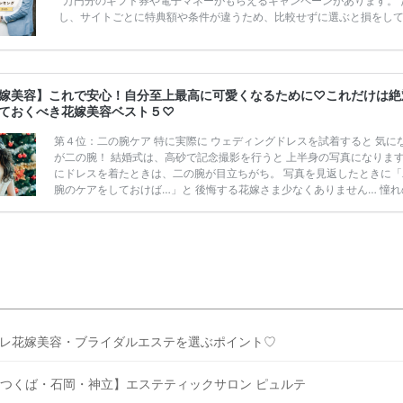
万円分のギフト券や電子マネーがもらえるキャンペーンがあります。 
し、サイトごとに特典額や条件が違うため、比較せずに選ぶと損をし
うことも……。 そこでこの記事では、【2026年8月最新】結婚式場見
ンペーン特典ランキングを公開！ 比較サイト：プラコレ、ゼクシィ、
メ、マイナビ 掲載内容：特典金額・条件・応募方法・注意点 「どこが
得？」「プラコレの特典は？」といった疑問も解決します。 まずは診
嫁美容】これで安心！自分至上最高に可愛くなるために♡これだけは絶
補を絞れる「ウェディング診断」か、体験型 […]
続きを読む
ておくべき花嫁美容ベスト５♡
第４位：二の腕ケア 特に実際に ウェディングドレスを試着すると 気に
が二の腕！ 結婚式は、高砂で記念撮影を行うと 上半身の写真になります
にドレスを着たときは、二の腕が目立ちがち。 写真を見返したときに「
腕のケアをしておけば…」と 後悔する花嫁さま少なくありません… 憧れ
レスをきれいに着こなすためにも トライしていただきたいのが 二の腕
です♡ 最近では、SNSで１日５分でできる 二の腕トレーニング等の動
信されているので 本格的にジムに通うことなく 手軽にトライできるの
いポイントです♡ 個人差はあるものの すぐに効果が出るわけではないの
ツコツ継続すること […]
続きを読む
レ花嫁美容・ブライダルエステを選ぶポイント♡
つくば・石岡・神立】エステティックサロン ピュルテ