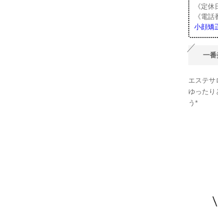
《定休
《電話番号
小顔矯正
一番
エステサ
ゆったり
う*