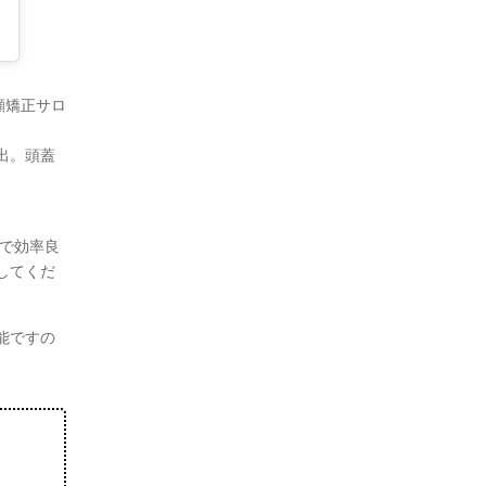
顔矯正サロ
出。頭蓋
で効率良
してくだ
能ですの