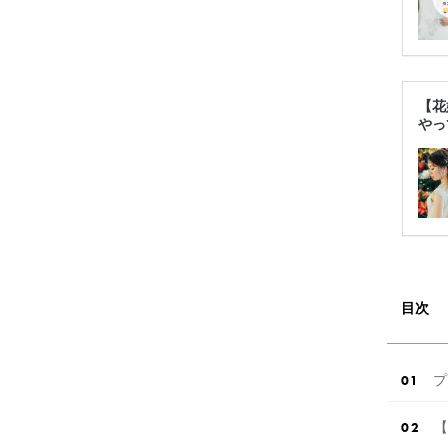
【花
やっ
目次
プ
【