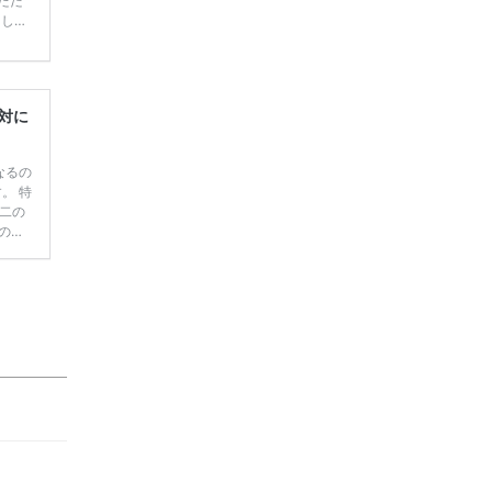
ただ
てしま
学キャ
ハナユ
一番お
断で候
対に
なるの
。 特
二の
のド
のケア
画も配
も嬉し
で コ