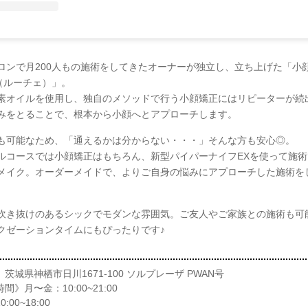
ロンで月200人もの施術をしてきたオーナーが独立し、立ち上げた「小
e（ルーチェ）」。
素オイルを使用し、独自のメソッドで行う小顔矯正にはリピーターが続
みをとることで、根本から小顔へとアプローチします。
も可能なため、「通えるかは分からない・・・」そんな方も安心◎。
ルコースでは小顔矯正はもちろん、新型パイパーナイフEXを使って施術
メイク。オーダーメイドで、よりご自身の悩みにアプローチした施術を
。
吹き抜けのあるシックでモダンな雰囲気。ご友人やご家族との施術も可
クゼーションタイムにもぴったりです♪
茨城県神栖市日川1671-100 ソルプレーザ PWAN号
間》月〜金：10:00~21:00
:00~18:00