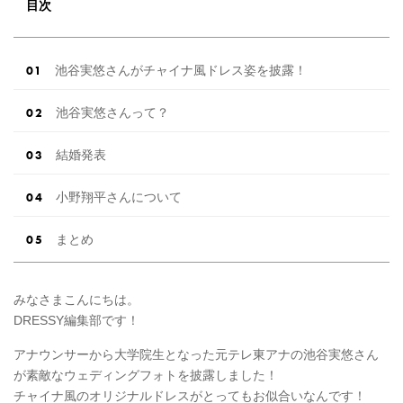
こだわりに関するアンケートでは、 全体の86％
目次
の女性がドレスにこ […]
続きを読む
池谷実悠さんがチャイナ風ドレス姿を披露！
池谷実悠さんって？
結婚発表
小野翔平さんについて
まとめ
みなさまこんにちは。
DRESSY編集部です！
アナウンサーから大学院生となった元テレ東アナの池谷実悠さん
が素敵なウェディングフォトを披露しました！
チャイナ風のオリジナルドレスがとってもお似合いなんです！