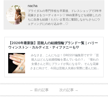
nacha
ブライダルの専門学校を卒業後、ドレスショップで3年半
花嫁さまをコーディネート♡ Web業界などを経験したの
ちに自身も結婚！ただいま育児に奮闘しながらさらにウ
ェディングにのめり込み中…♡
【2026年最新版】芸能人の結婚指輪ブランド一覧｜ハリー
ウィンストン・カルティエ・ティファニーも♡
みなさま、こんにちは！ DRESSY編集部です♡ 「芸
能人はどんな結婚指輪を選んでいるの？」 「憧れの
女優さんと同じブランドが気になる♡」 そんな花嫁
さまに向けて、今回は芸能人夫婦が実際に選んだ結婚
指輪・婚約指輪をブランド別にまとめました！ ハリ
ーウィンストンやカルティエ、ティファニーなど世界
的ハイブランドから、俄（NIWAKA）やI-PRIMOなど
日本で人気のブランドまで幅広くご紹介。 さらに、
←
前の記事
次の記事
→
・愛用している芸能人夫婦 ・リングの特徴や魅力 ・
推定価格帯 ・花嫁人気が高い理由 などもあわせて解
説していきます♡ 「芸能人の結婚指輪ってやっぱり
高い？」 「手が届くブランドもある？」 「人気ブラ
[…]
続きを読む