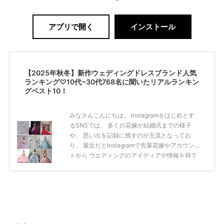
アプリで開く
インストール
【2025年秋冬】新作ウェディングドレスブランド人気
ランキング♡10代~30代768名に聞いたリアルランキン
グベスト10！
みなさんこんにちは。 Instagramをはじめとす
るSNSでは、 多くの花嫁が結婚式までの様子
や、 思い出を記録に残すのが主流となってお
り、 最近だとInstagramで先輩花嫁やアカウン
トから ウエディングのアイディアや情報を得て
いる花嫁が増えてきていますよね。 ​ 今回は常に
アンテナをはっている TikTok、Instagramユー
ザー768名が 2025年秋冬新作ドレスコレクショ
ンの 人気投票に参加しました。 こちらの記事で
は集計結果をリアルなランキングにまとめてい
ます。 (※2025年8月の調査結果です) ​​ ドレスの