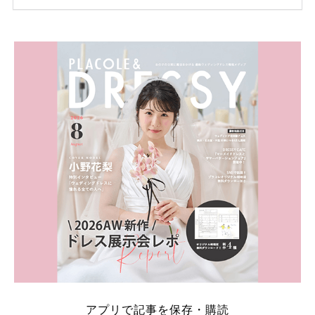
ため、比較せずに選ぶと損をしてしまうことも……。
そこでこの記事では、【2026年8月最新】結婚式場見
学キャンペーン特典ランキングを公開！ 比較サイ
ト：プラコレ、ゼクシィ、ハナユメ、マイナビ 掲載
内容：特典金額・条件・応募方法・注意点 「どこが
一番お得？」「プラコレの特典は？」といった疑問も
解決します。 まずは診断で候補を絞れる「ウェディ
ング診断」か、体験型 […]
続きを読む
アプリで記事を保存・購読