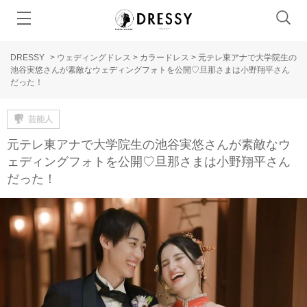
DRESSY
>
ウェディングドレス
>
カラードレス
>
元テレ東アナで大学院生の
池谷実悠さんが素敵なウェディングフォトを公開♡旦那さまは小野翔平さん
だった！
芸能人
元テレ東アナで大学院生の池谷実悠さんが素敵なウ
ェディングフォトを公開♡旦那さまは小野翔平さん
だった！