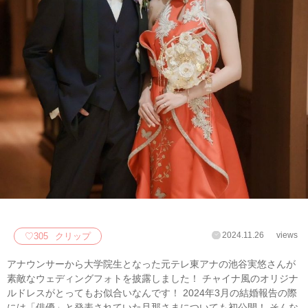
2024.11.26
views
♡
305
クリップ
アナウンサーから大学院生となった元テレ東アナの池谷実悠さんが
素敵なウェディングフォトを披露しました！ チャイナ風のオリジナ
ルドレスがとってもお似合いなんです！ 2024年3月の結婚報告の際
には「俳優」と発表されていた旦那さまについても初公開！ そんな