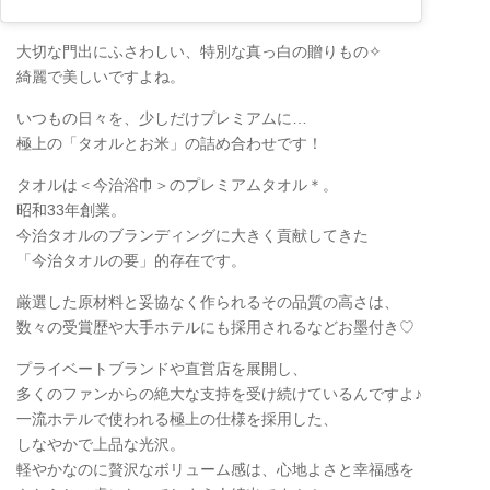
大切な門出にふさわしい、特別な真っ白の贈りもの✧
綺麗で美しいですよね。
いつもの日々を、少しだけプレミアムに…
極上の「タオルとお米」の詰め合わせです！
タオルは＜今治浴巾＞のプレミアムタオル＊。
昭和33年創業。
今治タオルのブランディングに大きく貢献してきた
「今治タオルの要」的存在です。
厳選した原材料と妥協なく作られるその品質の高さは、
数々の受賞歴や大手ホテルにも採用されるなどお墨付き♡
プライベートブランドや直営店を展開し、
多くのファンからの絶大な支持を受け続けているんですよ♪
一流ホテルで使われる極上の仕様を採用した、
しなやかで上品な光沢。
軽やかなのに贅沢なボリューム感は、心地よさと幸福感を