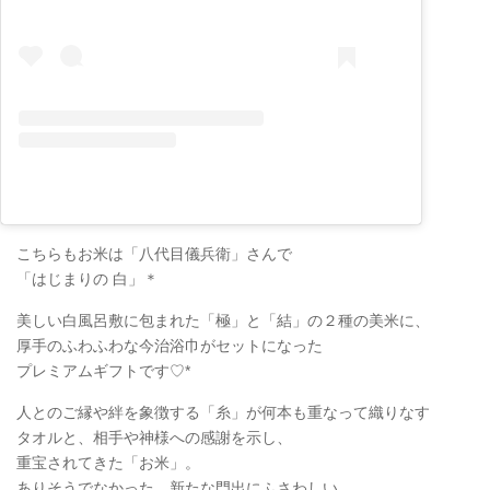
こちらもお米は「八代目儀兵衛」さんで
「はじまりの 白」＊
美しい白風呂敷に包まれた「極」と「結」の２種の美米に、
厚手のふわふわな今治浴巾がセットになった
プレミアムギフトです♡*
人とのご縁や絆を象徴する「糸」が何本も重なって織りなす
タオルと、相手や神様への感謝を示し、
重宝されてきた「お米」。
ありそうでなかった、新たな門出にふさわしい