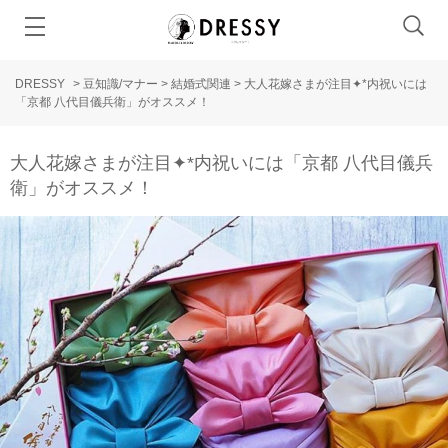
DRESSY
>
豆知識/マナー
>
結婚式関連
>
大人花嫁さまが注目✦*内祝いには
「京都 八代目儀兵衛」がオススメ！
大人花嫁さまが注目✦*内祝いには「京都 八代目儀兵
衛」がオススメ！