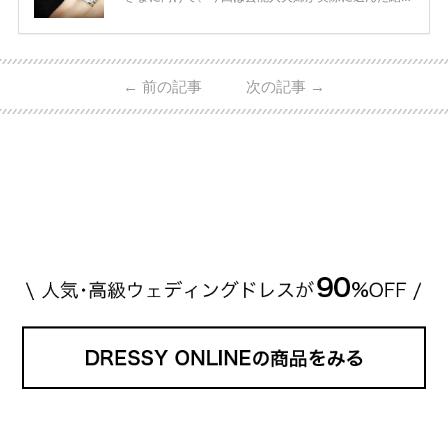
指輪・婚約指輪をブランド別にまとめました！ ハリ
ーウィンストンやカルティエ、ティファニーなど世界
的ハイブランドから、俄（NIWAKA）やI-PRIMOなど
日本で人気のブランドまで幅広くご紹介。 さらに、
←
前の記事
次の記事
→
・愛用している芸能人夫婦 ・リングの特徴や魅力 ・
推定価格帯 ・花嫁人気が高い理由 などもあわせて解
説していきます♡ 「芸能人の結婚指輪ってやっぱり
高い？」 「手が届くブランドもある？」 「人気ブラ
[…]
続きを読む