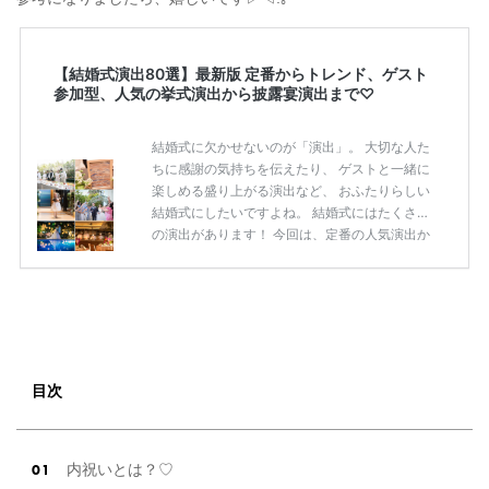
【結婚式演出80選】最新版 定番からトレンド、ゲスト
参加型、人気の挙式演出から披露宴演出まで♡
結婚式に欠かせないのが「演出」。 大切な人た
ちに感謝の気持ちを伝えたり、 ゲストと一緒に
楽しめる盛り上がる演出など、 おふたりらしい
結婚式にしたいですよね。 結婚式にはたくさん
の演出があります！ 今回は、定番の人気演出か
ら最新のトレンド演出、 ゲストが楽しめる演出
まで 挙式から披露宴まで使えるおすすめの 「結
婚式演出80選」をご紹介します◎ ＼花嫁必見／
今月の式場探しで特典が貰えるサイトランキン
グ♡ 【7月はとっても豪華◎*】式場探しで特典
が貰えるサイトランキング♡♥各社のキャンペ
ーン内容をまとめました♡ 結婚式準備のTODO
目次
ならここをチェック！ 【完全マニュアル】はじ
めての結婚準備何する？令 […]
続きを読む
内祝いとは？♡