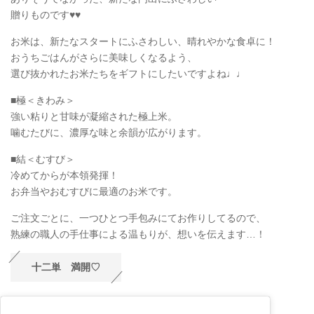
贈りものです♥♥
お米は、新たなスタートにふさわしい、晴れやかな食卓に！
おうちごはんがさらに美味しくなるよう、
選び抜かれたお米たちをギフトにしたいですよね♩♩
■極＜きわみ＞
強い粘りと甘味が凝縮された極上米。
噛むたびに、濃厚な味と余韻が広がります。
■結＜むすび＞
冷めてからが本領発揮！
お弁当やおむすびに最適のお米です。
ご注文ごとに、一つひとつ手包みにてお作りしてるので、
熟練の職人の手仕事による温もりが、想いを伝えます…！
十二単 満開♡