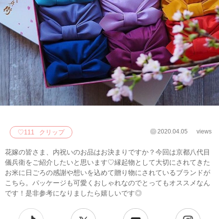
2020.04.05
views
♡
111
クリップ
花嫁の皆さま、内祝いのお品はお決まりですか？今回は京都八代目
儀兵衛をご紹介したいと思います♡縁起物として大切にされてきた
お米に日ごろの感謝や想いを込めて贈り物にされているブランドが
こちら。パッケージも可愛くおしゃれなのでとってもオススメなん
です！是非参考になりましたら嬉しいです◎