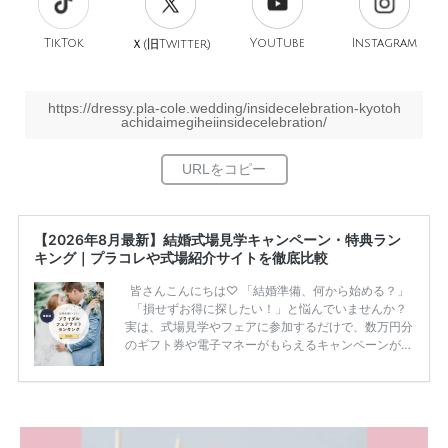
TikTok
旧
YouTube
Instagram
Ｘ(
Twitter)
https://dressy.pla-cole.wedding/insidecelebration-kyotoh
achidaimegiheiinsidecelebration/
【2026年8月最新】結婚式場見学キャンペーン・特典ラン
キング｜プラコレや式場紹介サイトを徹底比較
皆さんこんにちは♡ 「結婚準備、何から始める？」
「損せずお得に探したい！」と悩んでいませんか？
実は、式場見学やフェアに参加するだけで、数万円分
のギフト券や電子マネーがもらえるキャンペーンがあ
ります。 ただし、サイトごとに特典額や条件が違う
ため、比較せずに選ぶと損をしてしまうことも……。
そこでこの記事では、【2026年8月最新】結婚式場見
学キャンペーン特典ランキングを公開！ 比較サイ
ト：プラコレ、ゼクシィ、ハナユメ、マイナビ 掲載