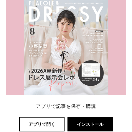
内容：特典金額・条件・応募方法・注意点 「どこが
一番お得？」「プラコレの特典は？」といった疑問も
解決します。 まずは診断で候補を絞れる「ウェディ
ング診断」か、体験型 […]
続きを読む
アプリで記事を保存・購読
アプリで開く
インストール