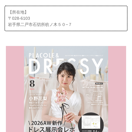
【所在地】
〒028-6103
岩手県二戸市石切所枋ノ木５０−７