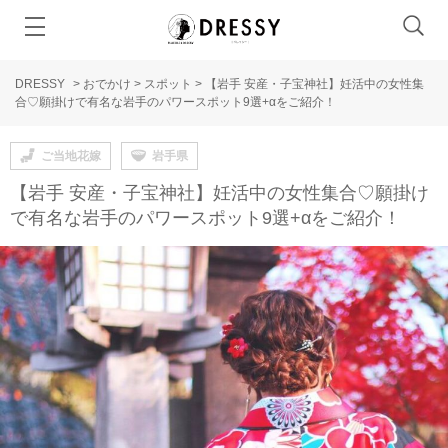
DRESSY
>
おでかけ
>
スポット
>
【岩手 安産・子宝神社】妊活中の女性集
合♡願掛けで有名な岩手のパワースポット9選+αをご紹介！
ご当地花嫁
岩手県
【岩手 安産・子宝神社】妊活中の女性集合♡願掛け
で有名な岩手のパワースポット9選+αをご紹介！