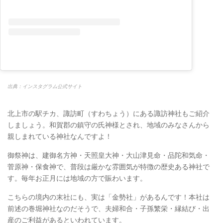
出典：インスタグラム公式サイト
北上市の駅チカ、諏訪町（すわちょう）にある諏訪神社もご紹介
しましょう。和賀郡の鎮守の氏神様とされ、地域のみなさんから
親しまれている神社なんですよ！
御祭神は、建御名方神・天照皇大神・大山津見命・品陀和気命・
菅原神・保食神で、普段は厳かな雰囲気が特徴の歴史ある神社で
す。毎年お正月には地域の方で賑わいます。
こちらの境内の末社にも、実は「金勢社」があるんです！本社は
前述の巻堀神社なのだそうで、夫婦和合・子孫繁栄・縁結び・出
産のご利益があるといわれています。