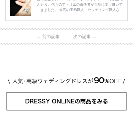
わたり、代々のアトリエの責任者が大切に受け継いで
きました。 最高の宝飾職人、セッティング職人な
ど、 ジュエリー製作にかかわる人々が、厳選された
高品質の宝石を扱っています。 至高のデザインと品
質にうっとりしてしまうブランドです♡ 矢沢心さ
ん・魔裟斗さんの婚約指輪 魔裟斗さんが矢沢さんに
←
前の記事
次の記事
→
贈られた指輪は1カラットのものです。 ショーメの価
格相場は30万～60万ですが、 高いものだと数百万円
程です。1カラットが約200万円なので、 魔裟斗さん
が選んだ指輪は200万円以上のものだと想定できま
す。 【 […]
続きを読む