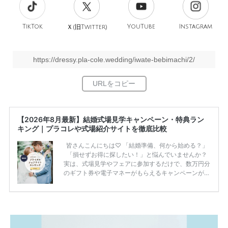
TikTok
旧
YouTube
Instagram
Ｘ(
Twitter)
https://dressy.pla-cole.wedding/iwate-bebimachi/2/
【2026年8月最新】結婚式場見学キャンペーン・特典ラン
キング｜プラコレや式場紹介サイトを徹底比較
皆さんこんにちは♡ 「結婚準備、何から始める？」
「損せずお得に探したい！」と悩んでいませんか？
実は、式場見学やフェアに参加するだけで、数万円分
のギフト券や電子マネーがもらえるキャンペーンがあ
ります。 ただし、サイトごとに特典額や条件が違う
ため、比較せずに選ぶと損をしてしまうことも……。
そこでこの記事では、【2026年8月最新】結婚式場見
学キャンペーン特典ランキングを公開！ 比較サイ
ト：プラコレ、ゼクシィ、ハナユメ、マイナビ 掲載
内容：特典金額・条件・応募方法・注意点 「どこが