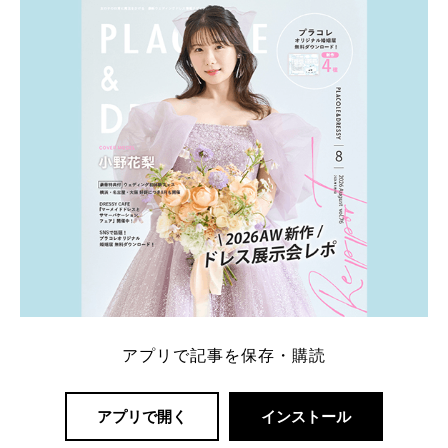
一番お得？」「プラコレの特典は？」といった疑問も
解決します。 まずは診断で候補を絞れる「ウェディ
ング診断」か、体験型 […]
続きを読む
アプリで記事を保存・購読
アプリで開く
インストール