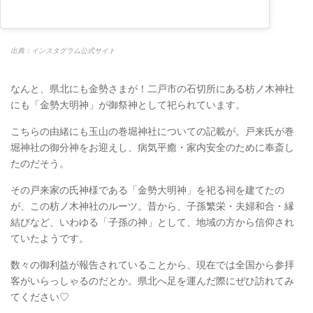
出典：インスタグラム公式サイト
なんと、県北にも金勢さまが！二戸市の石切所にある枋ノ木神社
にも「金勢大明神」が御祭神として祀られています。
こちらの由緒にも玉山の巻堀神社についての記載が。戸来氏が巻
堀神社の御分神をお迎えし、病気平癒・家内安全のために奉斎し
たのだそう。
その戸来家の氏神様である「金勢大明神」を祀る祠を建てたの
が、この枋ノ木神社のルーツ。昔から、子孫繁栄・夫婦和合・縁
結びなど、いわゆる「子孫の神」として、地域の方から信仰され
ていたようです。
数々の御利益が報告されていることから、現在では全国から参拝
客がいらっしゃるのだとか。県北へ足を運んだ際にぜひ訪れてみ
てください♡