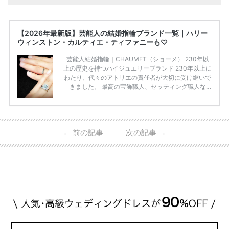
【2026年最新版】芸能人の結婚指輪ブランド一覧｜ハリー
ウィンストン・カルティエ・ティファニーも♡
芸能人結婚指輪｜CHAUMET（ショーメ） 230年以
上の歴史を持つハイジュエリーブランド 230年以上に
わたり、代々のアトリエの責任者が大切に受け継いで
きました。 最高の宝飾職人、セッティング職人な
ど、 ジュエリー製作にかかわる人々が、厳選された
高品質の宝石を扱っています。 至高のデザインと品
質にうっとりしてしまうブランドです♡ 矢沢心さ
ん・魔裟斗さんの婚約指輪 魔裟斗さんが矢沢さんに
←
前の記事
次の記事
→
贈られた指輪は1カラットのものです。 ショーメの価
格相場は30万～60万ですが、 高いものだと数百万円
程です。1カラットが約200万円なので、 魔裟斗さん
が選んだ指輪は200万円以上のものだと想定できま
す。 【 […]
続きを読む