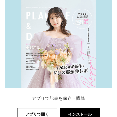
ト：プラコレ、ゼクシィ、ハナユメ、マイナビ 掲載
内容：特典金額・条件・応募方法・注意点 「どこが
一番お得？」「プラコレの特典は？」といった疑問も
解決します。 まずは診断で候補を絞れる「ウェディ
ング診断」か、体験型 […]
続きを読む
アプリで記事を保存・購読
アプリで開く
インストール