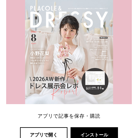
ト：プラコレ、ゼクシィ、ハナユメ、マイナビ 掲載
内容：特典金額・条件・応募方法・注意点 「どこが
一番お得？」「プラコレの特典は？」といった疑問も
解決します。 まずは診断で候補を絞れる「ウェディ
ング診断」か、体験型 […]
続きを読む
アプリで記事を保存・購読
アプリで開く
インストール