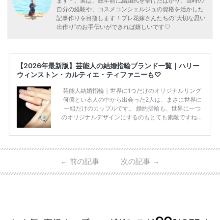
ます＊。実は、数年前に結婚式を挙げたばかり。当時の
自分の経験や、コスメコンシェルジュの資格を活かした
記事作りを目指します！プレ花嫁さんたちの”大切な思い
出作り”のお手伝いができれば嬉しいです♡
【2026年最新版】芸能人の結婚指輪ブランド一覧｜ハリー
ウィンストン・カルティエ・ティファニーも♡
芸能人結婚指輪｜世界に1つだけのオリジナルリング
何億といる人の中から出会った2人は、まさに世界に
一組だけのカップルです。 婚約指輪も、世界に一つ
のオリジナルデザインにするのもとても素敵ですね♡
お二人を象徴する物や事を、形で表したり、好きなも
のを形にするのも想い出になります。 上戸彩さん・H
IROさんの婚約指輪 出典:オスカープロモーション公式
HPより引用 2011年9月に結婚した女優の上戸彩さん
←
前の記事
次の記事
→
とEXILEのHIROさん。 上戸さんに贈った婚約指輪
は、HIROさんの お知り合いのデザイナーに頼んだ特
注品とのこと。 ダイヤモンドがたくさん散りばめら
れているそうです。 神田うのさん・西村拓郎さ […]
続きを読む