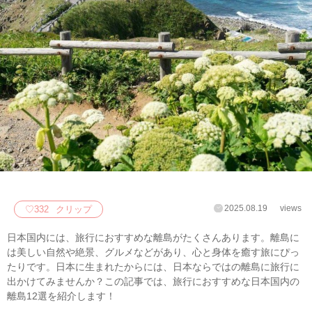
2025.08.19
views
♡
332
クリップ
日本国内には、旅行におすすめな離島がたくさんあります。離島に
は美しい自然や絶景、グルメなどがあり、心と身体を癒す旅にぴっ
たりです。日本に生まれたからには、日本ならではの離島に旅行に
出かけてみませんか？この記事では、旅行におすすめな日本国内の
離島12選を紹介します！