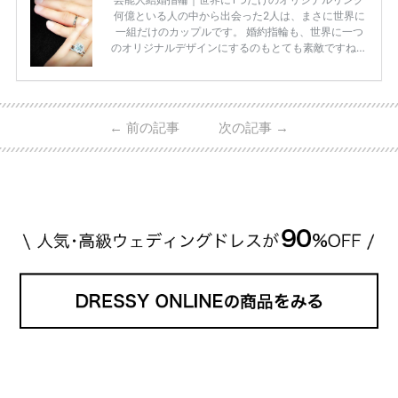
何億といる人の中から出会った2人は、まさに世界に
一組だけのカップルです。 婚約指輪も、世界に一つ
のオリジナルデザインにするのもとても素敵ですね♡
お二人を象徴する物や事を、形で表したり、好きなも
のを形にするのも想い出になります。 上戸彩さん・H
IROさんの婚約指輪 出典:オスカープロモーション公式
HPより引用 2011年9月に結婚した女優の上戸彩さん
←
前の記事
次の記事
→
とEXILEのHIROさん。 上戸さんに贈った婚約指輪
は、HIROさんの お知り合いのデザイナーに頼んだ特
注品とのこと。 ダイヤモンドがたくさん散りばめら
れているそうです。 神田うのさん・西村拓郎さ […]
続きを読む