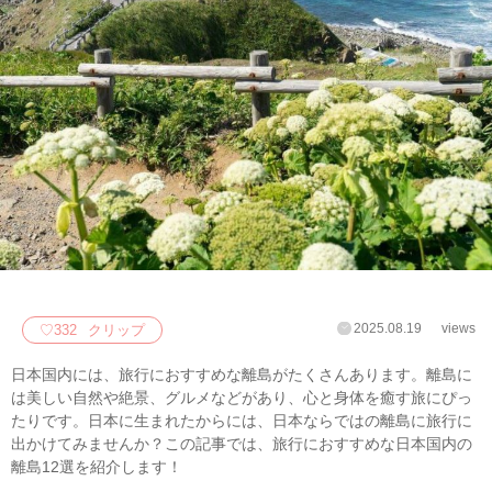
2025.08.19
views
♡
332
クリップ
日本国内には、旅行におすすめな離島がたくさんあります。離島に
は美しい自然や絶景、グルメなどがあり、心と身体を癒す旅にぴっ
たりです。日本に生まれたからには、日本ならではの離島に旅行に
出かけてみませんか？この記事では、旅行におすすめな日本国内の
離島12選を紹介します！