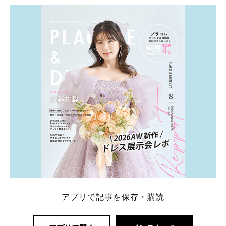
ト：プラコレ、ゼクシィ、ハナユメ、マイナビ 掲載
内容：特典金額・条件・応募方法・注意点 「どこが
一番お得？」「プラコレの特典は？」といった疑問も
解決します。 まずは診断で候補を絞れる「ウェディ
ング診断」か、体験型 […]
続きを読む
アプリで記事を保存・購読