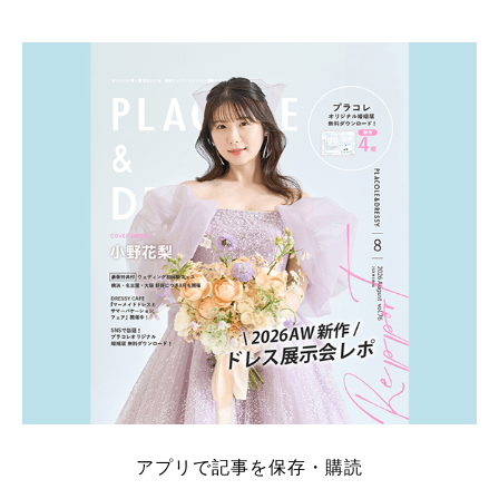
そこでこの記事では、【2026年8月最新】結婚式場見
学キャンペーン特典ランキングを公開！ 比較サイ
ト：プラコレ、ゼクシィ、ハナユメ、マイナビ 掲載
内容：特典金額・条件・応募方法・注意点 「どこが
一番お得？」「プラコレの特典は？」といった疑問も
解決します。 まずは診断で候補を絞れる「ウェディ
ング診断」か、体験型 […]
続きを読む
アプリで記事を保存・購読