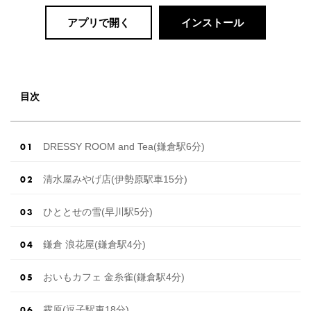
アプリで開く
インストール
目次
DRESSY ROOM and Tea(鎌倉駅6分)
清水屋みやげ店(伊勢原駅車15分)
ひととせの雪(早川駅5分)
鎌倉 浪花屋(鎌倉駅4分)
おいもカフェ 金糸雀(鎌倉駅4分)
霧原(逗子駅車18分)