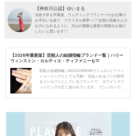
【神奈川公認】ゆいまる
法政大学を卒業後、ウェディングプランナーのお仕事の
お手伝いを経て、ブライダル業界へ♡*全国の花嫁さんの
お力になれるように、沢山の素敵な最新の情報をお届け
したいと思います♡
【2026年最新版】芸能人の結婚指輪ブランド一覧｜ハリー
ウィンストン・カルティエ・ティファニーも♡
芸能人結婚指輪｜BOUCHERON(ブシュロン) ファッ
ションリングとしても万能！ 光あふれるパリの邸宅
をコンセプトにしているブランドで、 ホワイトマリ
ッジリングが広く知られています。 ブシュロンで特
に人気を集めている 「キャトルホワイトマリッジリ
ング」は、 小栗さんと山田さんが結婚指輪に選ばれ
ました！ 存在感がしっかりある上にラグジュアリー
なので、 とても人気となっているのです。 その相場
は、10～30万円ほどとなっています。 小栗旬さん・
山田優さんの結婚指輪 出典:ブシュロンの公式HPをch
eck！ 婚約指輪にTiffanyを着用された 小栗旬さんと
山田優さん。 結婚指輪は、ブシュロン（ […]
続きを