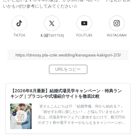
いかも♪ぜひ参考にしてみてください☆
TikTok
旧
YouTube
Instagram
Ｘ(
Twitter)
https://dressy.pla-cole.wedding/kanagawa-kakigori-2/3/
【2026年8月最新】結婚式場見学キャンペーン・特典ラン
キング｜プラコレや式場紹介サイトを徹底比較
皆さんこんにちは♡ 「結婚準備、何から始める？」
「損せずお得に探したい！」と悩んでいませんか？
実は、式場見学やフェアに参加するだけで、数万円分
のギフト券や電子マネーがもらえるキャンペーンがあ
ります。 ただし、サイトごとに特典額や条件が違う
ため、比較せずに選ぶと損をしてしまうことも……。