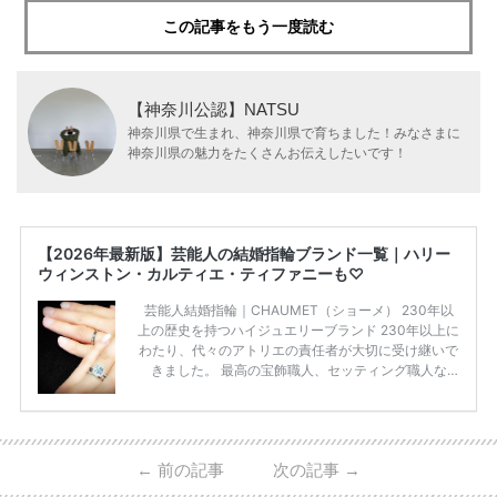
この記事をもう一度読む
【神奈川公認】NATSU
神奈川県で生まれ、神奈川県で育ちました！みなさまに
神奈川県の魅力をたくさんお伝えしたいです！
【2026年最新版】芸能人の結婚指輪ブランド一覧｜ハリー
ウィンストン・カルティエ・ティファニーも♡
芸能人結婚指輪｜CHAUMET（ショーメ） 230年以
上の歴史を持つハイジュエリーブランド 230年以上に
わたり、代々のアトリエの責任者が大切に受け継いで
きました。 最高の宝飾職人、セッティング職人な
ど、 ジュエリー製作にかかわる人々が、厳選された
高品質の宝石を扱っています。 至高のデザインと品
質にうっとりしてしまうブランドです♡ 矢沢心さ
ん・魔裟斗さんの婚約指輪 魔裟斗さんが矢沢さんに
←
前の記事
次の記事
→
贈られた指輪は1カラットのものです。 ショーメの価
格相場は30万～60万ですが、 高いものだと数百万円