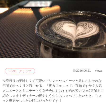
2026.06.21
views
♡
291
クリップ
今流行りの美味しくて可愛いドリンクやスイーツと共におしゃれな
空間でゆっくりと過ごせる、「夜カフェ」ってご存知ですか？人気
メニューとともにデートや女子会にもおすすめの夜カフェ9店舗をご
紹介します！ディナーの後やもう少しおしゃべりしたいとき、ちょ
っと夜更かししたい時にぴったりです！