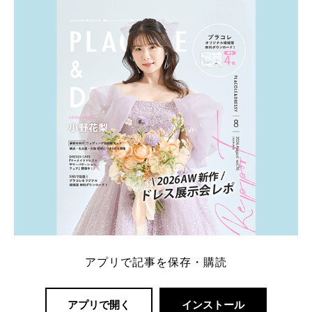
ト：プラコレ、ゼクシィ、ハナユメ、マイナビ 掲載
内容：特典金額・条件・応募方法・注意点 「どこが
一番お得？」「プラコレの特典は？」といった疑問も
解決します。 まずは診断で候補を絞れる「ウェディ
ング診断」か、体験型 […]
続きを読む
アプリで記事を保存・購読
アプリで開く
インストール