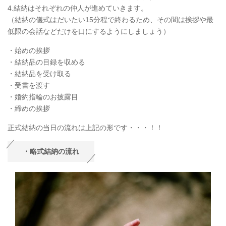
4.結納はそれぞれの仲人が進めていきます。
（結納の儀式はだいたい15分程で終わるため、その間は挨拶や最
低限の会話などだけを口にするようにしましょう）
・始めの挨拶
・結納品の目録を収める
・結納品を受け取る
・受書を渡す
・婚約指輪のお披露目
・締めの挨拶
正式結納の当日の流れは上記の形です・・・！！
・略式結納の流れ