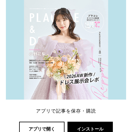
ト：プラコレ、ゼクシィ、ハナユメ、マイナビ 掲載
内容：特典金額・条件・応募方法・注意点 「どこが
一番お得？」「プラコレの特典は？」といった疑問も
解決します。 まずは診断で候補を絞れる「ウェディ
ング診断」か、体験型 […]
続きを読む
アプリで記事を保存・購読
アプリで開く
インストール