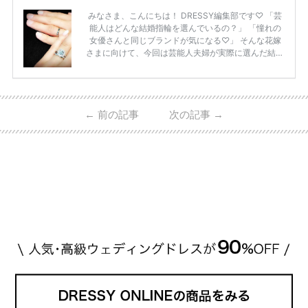
みなさま、こんにちは！ DRESSY編集部です♡ 「芸
能人はどんな結婚指輪を選んでいるの？」 「憧れの
女優さんと同じブランドが気になる♡」 そんな花嫁
さまに向けて、今回は芸能人夫婦が実際に選んだ結婚
指輪・婚約指輪をブランド別にまとめました！ ハリ
ーウィンストンやカルティエ、ティファニーなど世界
的ハイブランドから、俄（NIWAKA）やI-PRIMOなど
日本で人気のブランドまで幅広くご紹介。 さらに、
←
前の記事
次の記事
→
・愛用している芸能人夫婦 ・リングの特徴や魅力 ・
推定価格帯 ・花嫁人気が高い理由 などもあわせて解
説していきます♡ 「芸能人の結婚指輪ってやっぱり
高い？」 「手が届くブランドもある？」 「人気ブラ
[…]
続きを読む