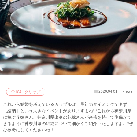
2020.04.01
views
♡
104
クリップ
これから結婚を考えているカップルは、最初のタイミングでまず
【結納】という大きなイベントがありますよね♡これから神奈川県
に嫁ぐ花嫁さん、神奈川県出身の花嫁さんが余裕を持って準備がで
きるように神奈川県の結納について細かくご紹介いたしますよ♩*ぜ
ひ参考にしてくださいね！