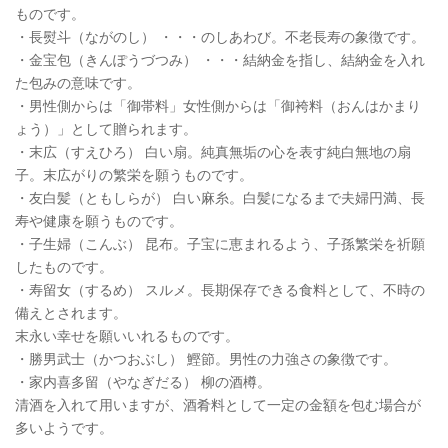
ものです。
・長熨斗（ながのし） ・・・のしあわび。不老長寿の象徴です。
・金宝包（きんぽうづつみ） ・・・結納金を指し、結納金を入れ
た包みの意味です。
・男性側からは「御帯料」女性側からは「御袴料（おんはかまり
ょう）」として贈られます。
・末広（すえひろ） 白い扇。純真無垢の心を表す純白無地の扇
子。末広がりの繁栄を願うものです。
・友白髪（ともしらが） 白い麻糸。白髪になるまで夫婦円満、長
寿や健康を願うものです。
・子生婦（こんぶ） 昆布。子宝に恵まれるよう、子孫繁栄を祈願
したものです。
・寿留女（するめ） スルメ。長期保存できる食料として、不時の
備えとされます。
末永い幸せを願いいれるものです。
・勝男武士（かつおぶし） 鰹節。男性の力強さの象徴です。
・家内喜多留（やなぎだる） 柳の酒樽。
清酒を入れて用いますが、酒肴料として一定の金額を包む場合が
多いようです。