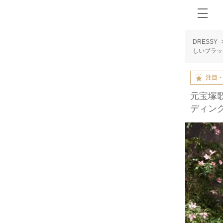
DRESSY
しいブラッ
注目
元宝塚
ディン