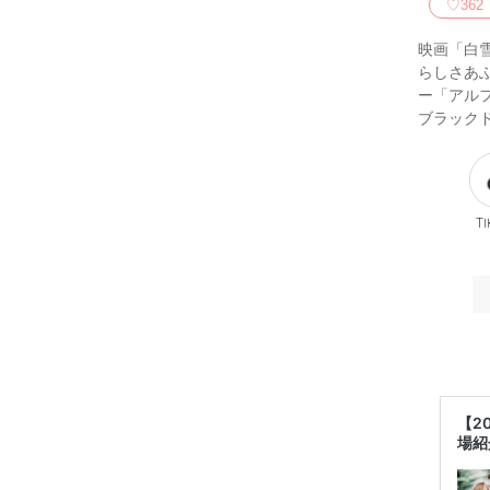
♡
362
映画「白
らしさあ
ー「アルフ
ブラック
Ti
【2
場紹