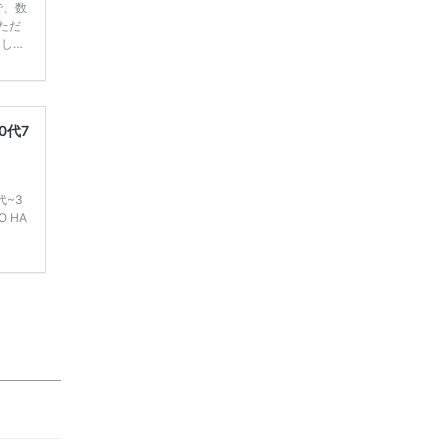
で、数
ただ
てしま
学キャ
ハナユ
一番お
断で候
0代7
代~3
 HA