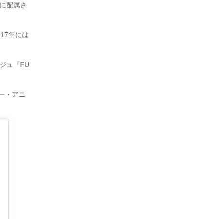
組に配属さ
17年には
ジュ『FU
ュー・アニ