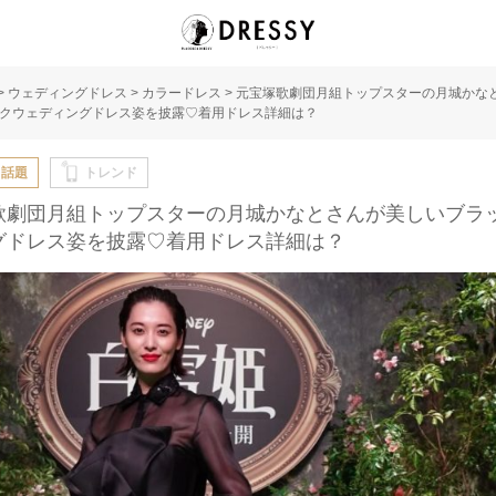
>
ウェディングドレス
>
カラードレス
>
元宝塚歌劇団月組トップスターの月城かな
クウェディングドレス姿を披露♡着用ドレス詳細は？
・話題
トレンド
歌劇団月組トップスターの月城かなとさんが美しいブラ
グドレス姿を披露♡着用ドレス詳細は？