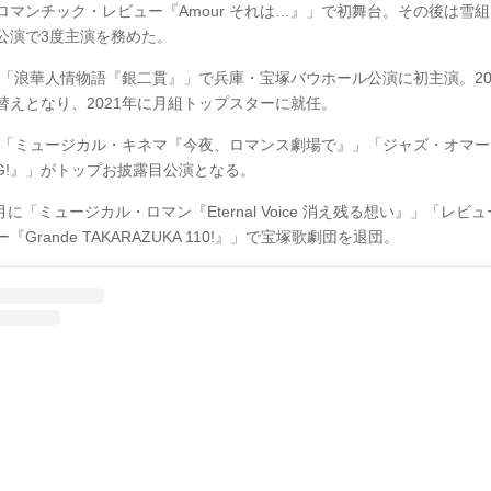
ロマンチック・レビュー『Amour それは…』」で初舞台。その後は雪
公演で3度主演を務めた。
年の「浪華人情物語『銀二貫』」で兵庫・宝塚バウホール公演に初主演。20
替えとなり、2021年に月組トップスターに就任。
年の「ミュージカル・キネマ『今夜、ロマンス劇場で』」「ジャズ・オマー
ING!』」がトップお披露目公演となる。
7月に「ミュージカル・ロマン『Eternal Voice 消え残る想い』」「レビ
『Grande TAKARAZUKA 110!』」で宝塚歌劇団を退団。