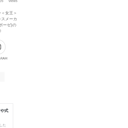
26
views
ン＜女王＞
レスメーカ
ポーゼ)の
◎
gram
レや式
した