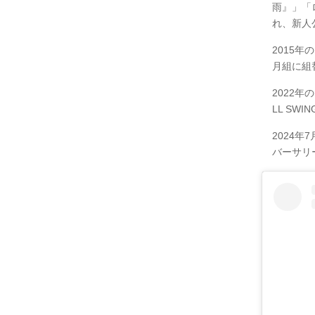
雨』」「
れ、新人
2015
月組に組
2022
LL SW
2024年
バーサリー