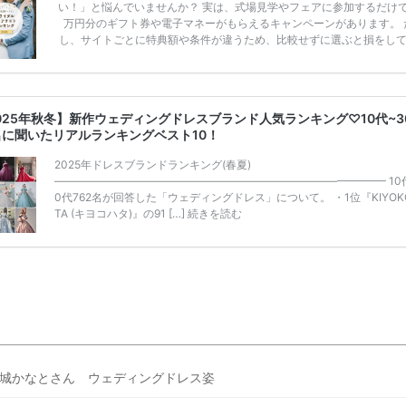
い！」と悩んでいませんか？ 実は、式場見学やフェアに参加するだけ
万円分のギフト券や電子マネーがもらえるキャンペーンがあります。 
し、サイトごとに特典額や条件が違うため、比較せずに選ぶと損をし
うことも……。 そこでこの記事では、【2026年8月最新】結婚式場見
ンペーン特典ランキングを公開！ 比較サイト：プラコレ、ゼクシィ、
メ、マイナビ 掲載内容：特典金額・条件・応募方法・注意点 「どこが
得？」「プラコレの特典は？」といった疑問も解決します。 まずは診
025年秋冬】新作ウェディングドレスブランド人気ランキング♡10代~3
補を絞れる「ウェディング診断」か、体験型 […]
続きを読む
名に聞いたリアルランキングベスト10！
2025年ドレスブランドランキング(春夏)
——————————————————————————————– 10
0代762名が回答した「ウェディングドレス」について。 ・1位『KIYOKO
TA (キヨコハタ)』の91 […]
続きを読む
城かなとさん ウェディングドレス姿