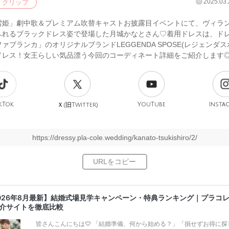
2025.03.
クリップ
雪姫」劇中歌＆プレミアム吹替キャストお披露目イベントにて、ヴィラ
ふれるブラックドレス姿で登場した月城かなとさん♡着用ドレスは、ド
ァブランカ」のオリジナルブランドLEGGENDA SPOSE(レジェンダス
ドレス！女王らしい気品漂う今回のコーディネート詳細をご紹介します
kTok
旧
YouTube
Insta
Ｘ(
Twitter)
https://dressy.pla-cole.wedding/kanato-tsukishiro/2/
026年8月最新】結婚式場見学キャンペーン・特典ランキング｜プラコ
介サイトを徹底比較
皆さんこんにちは♡ 「結婚準備、何から始める？」「損せずお得に探