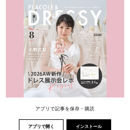
とEXILEのHIROさん。 上戸さんに贈った婚約指輪
は、HIROさんの お知り合いのデザイナーに頼んだ特
注品とのこと。 ダイヤモンドがたくさん散りばめら
れているそうです。 神田うのさん・西村拓郎さ […]
続きを読む
アプリで記事を保存・購読
アプリで開く
インストール