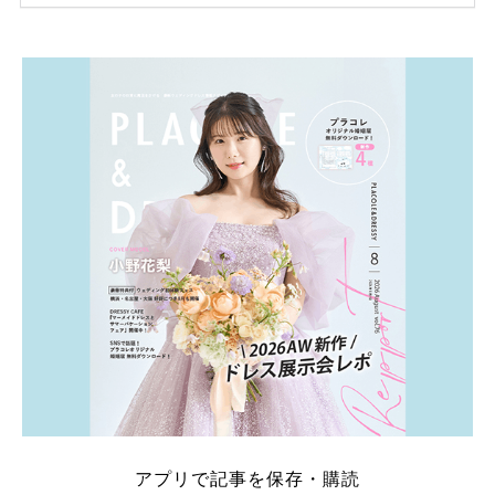
ため、比較せずに選ぶと損をしてしまうことも……。
そこでこの記事では、【2026年8月最新】結婚式場見
学キャンペーン特典ランキングを公開！ 比較サイ
ト：プラコレ、ゼクシィ、ハナユメ、マイナビ 掲載
内容：特典金額・条件・応募方法・注意点 「どこが
一番お得？」「プラコレの特典は？」といった疑問も
解決します。 まずは診断で候補を絞れる「ウェディ
ング診断」か、体験型 […]
続きを読む
アプリで記事を保存・購読