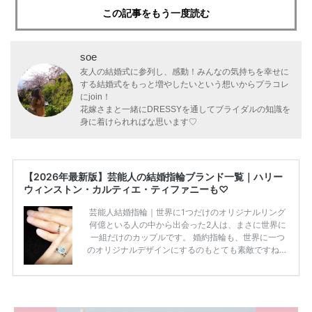
この記事をもう一度読む
soe
友人の結婚式に参列し、感動！みんなの気持ちを幸せに
する結婚式をもっと増やしたいという想いからプラコレ
にjoin！
花嫁さまと一緒にDRESSYを通してブライダルの知識を
身に着けられればな思います♡
【2026年最新版】芸能人の結婚指輪ブランド一覧｜ハリー
ウィンストン・カルティエ・ティファニーも♡
芸能人結婚指輪｜世界に1つだけのオリジナルリング
何億といる人の中から出会った2人は、まさに世界に
一組だけのカップルです。 婚約指輪も、世界に一つ
のオリジナルデザインにするのもとても素敵ですね♡
お二人を象徴する物や事を、形で表したり、好きなも
のを形にするのも想い出になります。 上戸彩さん・H
IROさんの婚約指輪 出典:オスカープロモーション公式
HPより引用 2011年9月に結婚した女優の上戸彩さん