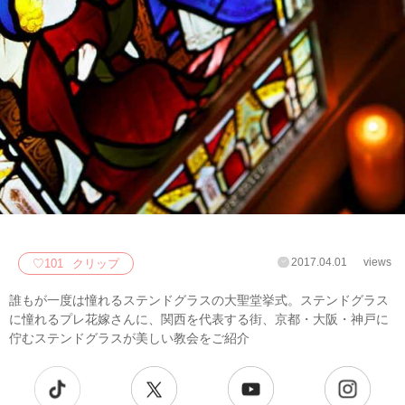
2017.04.01
views
♡
101
クリップ
誰もが一度は憧れるステンドグラスの大聖堂挙式。ステンドグラス
に憧れるプレ花嫁さんに、関西を代表する街、京都・大阪・神戸に
佇むステンドグラスが美しい教会をご紹介