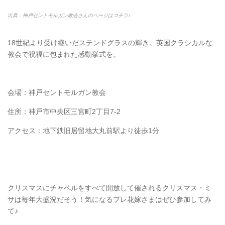
出典：神戸セントモルガン教会さんのページはコチラ♪
18世紀より受け継いだステンドグラスの輝き。英国クラシカルな
教会で祝福に包まれた感動挙式を。
会場：神戸セントモルガン教会
住所：神戸市中央区三宮町2丁目7-2
アクセス：地下鉄旧居留地大丸前駅より徒歩1分
クリスマスにチャペルをすべて開放して催されるクリスマス・ミ
サは毎年大盛況だそう！気になるプレ花嫁さまはぜひ参加してみ
て♪