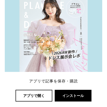
一番お得？」「プラコレの特典は？」といった疑問も
解決します。 まずは診断で候補を絞れる「ウェディ
ング診断」か、体験型 […]
続きを読む
アプリで記事を保存・購読
アプリで開く
インストール