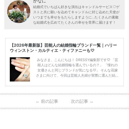
かなに
結婚式でいちばん好きな演出はキャンドルサービス♡ゲ
ストと共に願いを込めてキャンドルに封じ込めた天使が
いつまでも幸せをもたらしますように...たくさんの素敵
な結婚式を広めてたくさんの幸せを世界に届けます！
【2026年最新版】芸能人の結婚指輪ブランド一覧｜ハリー
ウィンストン・カルティエ・ティファニーも♡
みなさま、こんにちは！ DRESSY編集部です♡ 「芸
能人はどんな結婚指輪を選んでいるの？」 「憧れの
女優さんと同じブランドが気になる♡」 そんな花嫁
さまに向けて、今回は芸能人夫婦が実際に選んだ結婚
指輪・婚約指輪をブランド別にまとめました！ ハリ
ーウィンストンやカルティエ、ティファニーなど世界
的ハイブランドから、俄（NIWAKA）やI-PRIMOなど
日本で人気のブランドまで幅広くご紹介。 さらに、
←
前の記事
次の記事
→
・愛用している芸能人夫婦 ・リングの特徴や魅力 ・
推定価格帯 ・花嫁人気が高い理由 などもあわせて解
説していきます♡ 「芸能人の結婚指輪ってやっぱり
高い？」 「手が届くブランドもある？」 「人気ブラ
[…]
続きを読む