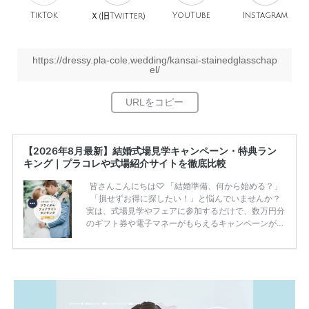
TikTok
旧
YouTube
Instagram
Ｘ(
Twitter)
https://dressy.pla-cole.wedding/kansai-stainedglasschap
el/
【2026年8月最新】結婚式場見学キャンペーン・特典ラン
キング｜プラコレや式場紹介サイトを徹底比較
皆さんこんにちは♡ 「結婚準備、何から始める？」
「損せずお得に探したい！」と悩んでいませんか？
実は、式場見学やフェアに参加するだけで、数万円分
のギフト券や電子マネーがもらえるキャンペーンがあ
ります。 ただし、サイトごとに特典額や条件が違う
ため、比較せずに選ぶと損をしてしまうことも……。
そこでこの記事では、【2026年8月最新】結婚式場見
学キャンペーン特典ランキングを公開！ 比較サイ
ト：プラコレ、ゼクシィ、ハナユメ、マイナビ 掲載
内容：特典金額・条件・応募方法・注意点 「どこが