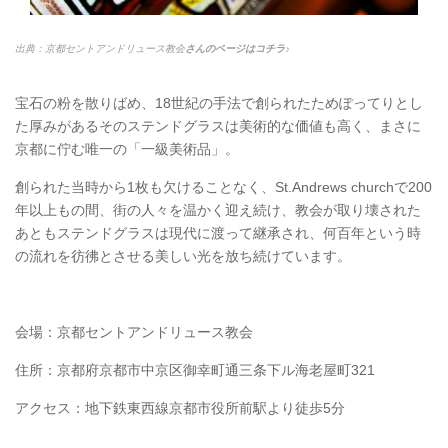
出典：京都セントアンドリュース教会
さんのページはコチラ♪
宝石の粉を散りばめ、18世紀の手法で創られたためぽってりとし
た厚みがあるそのステンドグラスは美術的な価値も高く、まさに
京都に佇む唯一の「一級美術品」。
創られた当時から1枚も欠けることなく、St.Andrews churchで200
年以上もの間、街の人々を温かく迎え続け、教会が取り壊された
あともステンドグラスは現代に渡って継承され、何百年という時
の流れを彷彿とさせる美しい光を放ち続けています。
会場：京都セントアンドリュース教会
住所：京都府京都市中京区御幸町通三条下ル海老屋町321
アクセス：地下鉄東西線京都市役所前駅より徒歩5分