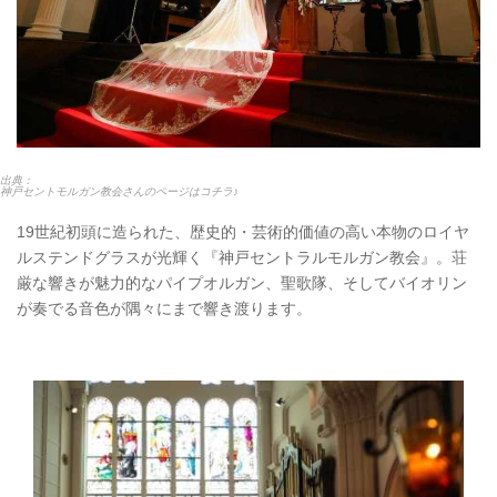
出典：
神戸セントモルガン教会さんのページはコチラ♪
19世紀初頭に造られた、歴史的・芸術的価値の高い本物のロイヤ
ルステンドグラスが光輝く『神戸セントラルモルガン教会』。荘
厳な響きが魅力的なパイプオルガン、聖歌隊、そしてバイオリン
が奏でる音色が隅々にまで響き渡ります。