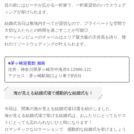
目の前にはビーチが広がる一軒家で、一軒家貸切のハウスウェデ
ィングが挙げられます。
結婚式当日は敷地内すべてが貸切なので、プライベートな空間で
大切な人たちとの時間を過ごすことが可能◎
オーシャンビューのチャペルはエリア最大級の天井高を誇り、憧
れのリゾートウェディングが叶えられます。
■
茅ヶ崎迎賓館 湘南
住所：神奈川県茅ヶ崎市中海岸4-12986-121
アクセス：茅ヶ崎駅南口より車で約5分
海が見える結婚式場で感動的な結婚式を！
今回は、関東の海が見える結婚式場12選を紹介しました。
海が見える結婚式場で挙げる結婚式は、おふたりにとってもゲス
トにとっても忘れられないひと時になります！
ロマンチックなロケーションで、感動的な結婚式を挙げましょう