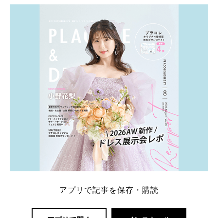
ト：プラコレ、ゼクシィ、ハナユメ、マイナビ 掲載
内容：特典金額・条件・応募方法・注意点 「どこが
一番お得？」「プラコレの特典は？」といった疑問も
解決します。 まずは診断で候補を絞れる「ウェディ
ング診断」か、体験型 […]
続きを読む
アプリで記事を保存・購読