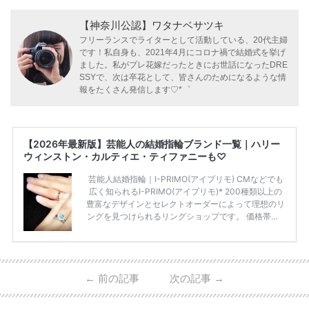
【神奈川公認】ワタナベサツキ
フリーランスでライターとして活動している、20代主婦
です！私自身も、2021年4月にコロナ禍で結婚式を挙げ
ました。私がプレ花嫁だったときにお世話になったDRE
SSYで、次は卒花として、皆さんのためになるような情
報をたくさん発信します♡*゜
【2026年最新版】芸能人の結婚指輪ブランド一覧｜ハリー
ウィンストン・カルティエ・ティファニーも♡
芸能人結婚指輪｜I-PRIMO(アイプリモ) CMなどでも
広く知られるI-PRIMO(アイプリモ)* 200種類以上の
豊富なデザインとセレクトオーダーによって理想のリ
ングを見つけられるリングショップです。 価格帯は2
0万円から50万円ほどの予算でも夫婦2人分の指輪購
入が可能♩ コスパ的にも20代の若い夫婦に人気のよ
うです♡ 志田未来さんの指輪 📺TV 情報📺#日本テレ
ビ 系 にて10月5日22時～スタートする水曜ドラマ『
←
前の記事
次の記事
→
#ファーストペンギン! 』で山藤 そよ役を演じます💁🏻‍♀️
皆さま、ぜひ📺ご覧ください🙏🏻https://t.co/CqTMZ
Ns4lf… @ntv_penguin pic […]
続きを読む