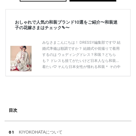
おしゃれで人気の和装ブランド10選をご紹介〜和装迷
子の花嫁さまはチェック✎〜
みなさまこんにちは！ DRESSY編集部です♡ 結
婚式準備は順調ですか？ 結婚式や前撮りで着用
するのは ウェディングドレス？和装？どちら
も？ ドレスも捨てがたいけど日本人なら和装を
着たい♡ そんな日本女性が憧れる和装＊ その中
でもぜひ花嫁さまに見ていただきたい 人気ブラ
ンドのおしゃれ和装10選をご紹介いたします！
そもそも和装にはどんな種類があるの？ 白無垢
和装と言えば白無垢というイメージの方も多い
のでは？ 白一色で織りあげられた白無垢は、 も
っとも格式の高い正礼装♡ 綿帽子や角隠しをつ
け、打掛から掛下、帯、小物にいたるまで すべ
目次
てを白で統一した装いは神前式に大人気なんで
すよ！ もともと武家 […]
続きを読む
KIYOKOHATAについて