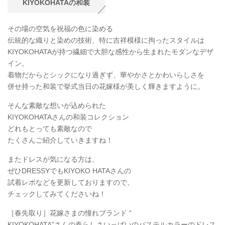
KIYOKOHATAの和装
その場の空気を祝福の色に染める
伝統的な織りと染めの技術、特に吉祥模様に拘ったスタイルは
KIYOKOHATAが持つ繊細で大胆な感性から生まれたモダンなデザ
イン。
着物だからとシックになり過ぎず、華やかさとかわいらしさを
併せ持った和装で挙式当日の花嫁様が美しく輝きますように。
そんな素敵な想いが込められた
KIYOKOHATAさんの和装コレクション
どれもとっても素敵なので
たくさんご紹介していきますね！
またドレスが気になる方は、
ぜひDRESSYでもKIYOKO HATAさんの
試着レポなどを更新しておりますので、
チェックしてみてくださいね！
［春先取り］花嫁さまの憧れブランド “
KIYOKOHATA”さんの春らしさいっぱいのパステルカラーのドレス