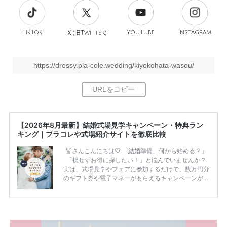
TikTok
旧
YouTube
Instagram
Ｘ(
Twitter)
https://dressy.pla-cole.wedding/kiyokohata-wasou/
【2026年8月最新】結婚式場見学キャンペーン・特典ラン
キング｜プラコレや式場紹介サイトを徹底比較
皆さんこんにちは♡ 「結婚準備、何から始める？」
「損せずお得に探したい！」と悩んでいませんか？
実は、式場見学やフェアに参加するだけで、数万円分
のギフト券や電子マネーがもらえるキャンペーンがあ
ります。 ただし、サイトごとに特典額や条件が違う
ため、比較せずに選ぶと損をしてしまうことも……。
そこでこの記事では、【2026年8月最新】結婚式場見
学キャンペーン特典ランキングを公開！ 比較サイ
ト：プラコレ、ゼクシィ、ハナユメ、マイナビ 掲載