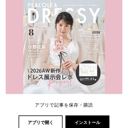
内容：特典金額・条件・応募方法・注意点 「どこが
一番お得？」「プラコレの特典は？」といった疑問も
解決します。 まずは診断で候補を絞れる「ウェディ
ング診断」か、体験型 […]
続きを読む
アプリで記事を保存・購読
アプリで開く
インストール