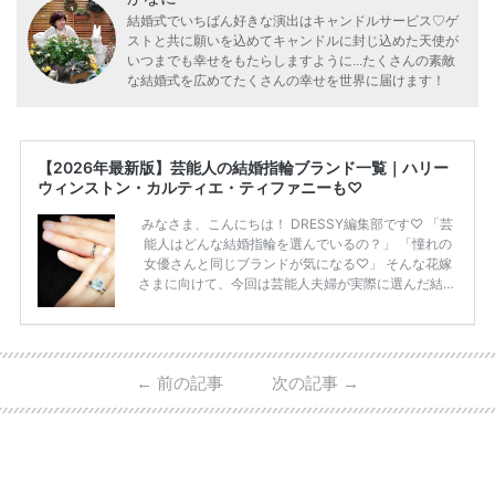
結婚式でいちばん好きな演出はキャンドルサービス♡ゲ
ストと共に願いを込めてキャンドルに封じ込めた天使が
いつまでも幸せをもたらしますように...たくさんの素敵
な結婚式を広めてたくさんの幸せを世界に届けます！
【2026年最新版】芸能人の結婚指輪ブランド一覧｜ハリー
ウィンストン・カルティエ・ティファニーも♡
みなさま、こんにちは！ DRESSY編集部です♡ 「芸
能人はどんな結婚指輪を選んでいるの？」 「憧れの
女優さんと同じブランドが気になる♡」 そんな花嫁
さまに向けて、今回は芸能人夫婦が実際に選んだ結婚
指輪・婚約指輪をブランド別にまとめました！ ハリ
ーウィンストンやカルティエ、ティファニーなど世界
的ハイブランドから、俄（NIWAKA）やI-PRIMOなど
日本で人気のブランドまで幅広くご紹介。 さらに、
←
前の記事
次の記事
→
・愛用している芸能人夫婦 ・リングの特徴や魅力 ・
推定価格帯 ・花嫁人気が高い理由 などもあわせて解
説していきます♡ 「芸能人の結婚指輪ってやっぱり
高い？」 「手が届くブランドもある？」 「人気ブラ
[…]
続きを読む