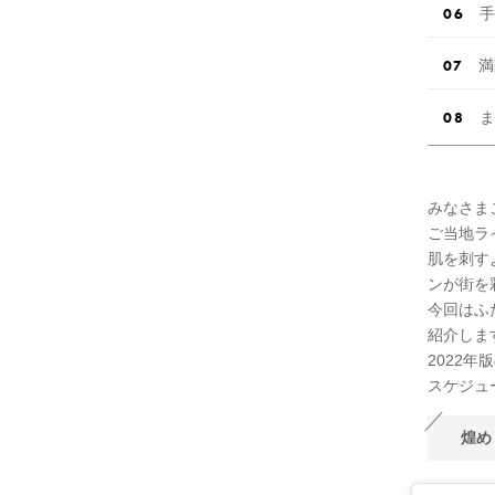
手
満
ま
みなさま
ご当地ライ
肌を刺す
ンが街を
今回はふ
紹介しま
2022
スケジュ
煌め