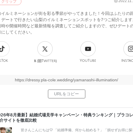
2022.11.
クリップ
のイルミネーションが街を彩る季節がやってきました！今回はふたりの
、デートで行きたい山梨のイルミネーションスポットを7つご紹介します。
日時や開催時間など最新情報を調査してご紹介しますので、ぜひデート
考にしてください。
kTok
旧
YouTube
Insta
Ｘ(
Twitter)
https://dressy.pla-cole.wedding/yamanashi-illumination/
026年8月最新】結婚式場見学キャンペーン・特典ランキング｜プラコ
介サイトを徹底比較
皆さんこんにちは♡ 「結婚準備、何から始める？」「損せずお得に探