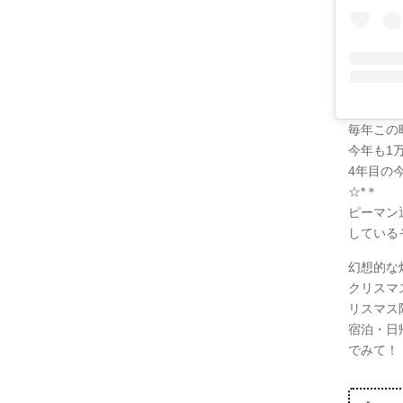
毎年この
今年も1
4年目の
☆*＊
ピーマン
している
幻想的な
クリスマ
リスマス
宿泊・日
でみて！