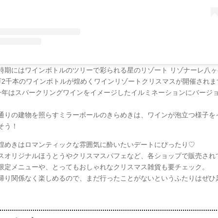
時期にはワインボトルのツリーで彩られる星のリゾート リゾナーレ八ヶ
万2千本のワインボトルが煌めくワインリゾートクリスマスが開催されま
今年はスパークリングワインをイメージしたイルミネーションにバージ
通りの建物を照らすミラーボールのきらめきは、ワインが泡立つ様子を
そう！
煌めきはロマンティックな雰囲気に酔いたいデートにぴったり♡
スオリジナルほうとうやクリスマスパフェなど、各ショップで販売され
限定メニューや、とってもおしゃれなクリスマス雑貨も要チェック。
帰り関係なく楽しめるので、まだ行ったことがないというふたりはぜひ