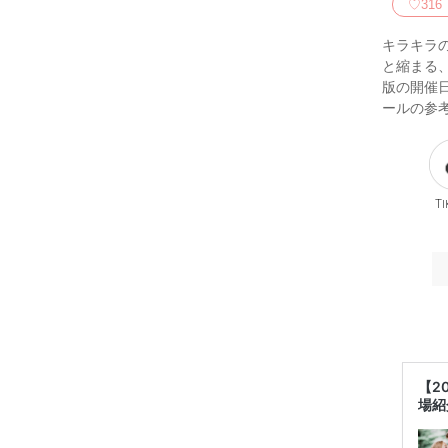
♡
316
キラキラ
と縮まる
版の開催
ールの参
Ti
【2
場紹