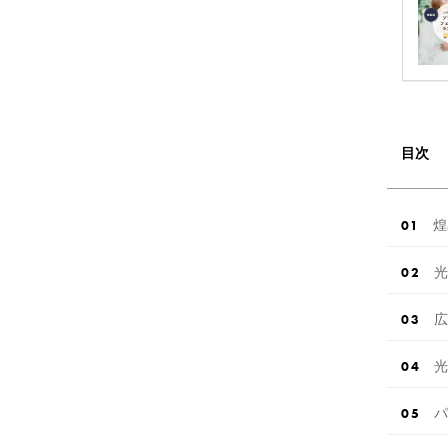
目次
煌
光
広
光
パ