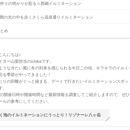
作りの明かりが彩る☆西嶋イルミネーション
開の光の中を歩くさくら温泉通りイルミネーション
とめ
こんにちは♪
ター山梨担当のichikaです。
ような冷たい風に冬の到来を感じられる今日この頃、キラキラのイルミ
彩る季節がやってきました！
たりの距離がぐっと縮まる、デートで行きたいイルミネーションスポッ
す。
年版の開催日時や開催時間など最新情報を調査してご紹介しますので、ぜ
ールの参考にしてください。
く泡のイルミネーションにうっとり！リゾナーレ八ヶ岳