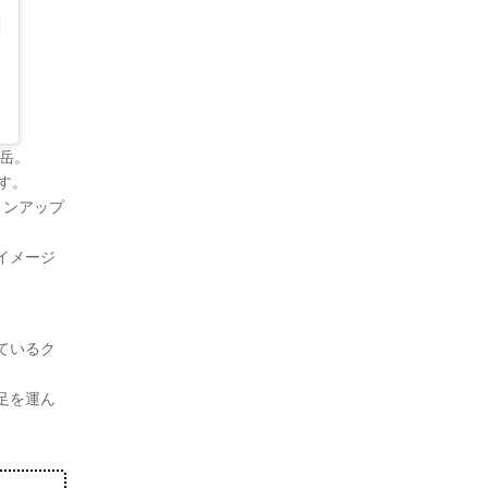
岳。
す。
ョンアップ
イメージ
ているク
足を運ん