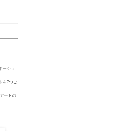
ネーショ
トを7つご
ひデートの