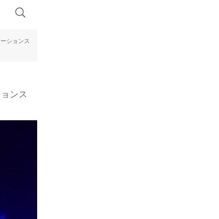
ネーションス
ションス