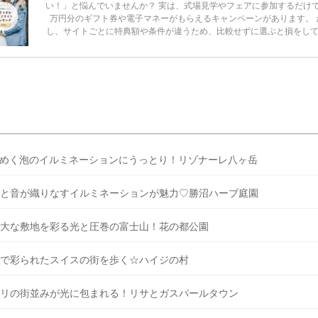
い！」と悩んでいませんか？ 実は、式場見学やフェアに参加するだけ
万円分のギフト券や電子マネーがもらえるキャンペーンがあります。 
し、サイトごとに特典額や条件が違うため、比較せずに選ぶと損をし
うことも……。 そこでこの記事では、【2026年8月最新】結婚式場見
ンペーン特典ランキングを公開！ 比較サイト：プラコレ、ゼクシィ、
メ、マイナビ 掲載内容：特典金額・条件・応募方法・注意点 「どこが
得？」「プラコレの特典は？」といった疑問も解決します。 まずは診
補を絞れる「ウェディング診断」か、体験型 […]
続きを読む
めく泡のイルミネーションにうっとり！リゾナーレ八ヶ岳
と音が織りなすイルミネーションが魅力♡勝沼ハーブ庭園
大な敷地を彩る光と圧巻の富士山！花の都公園
で彩られたスイスの街を歩く☆ハイジの村
リの街並みが光に包まれる！リサとガスパールタウン