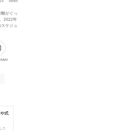
19
views
距離がぐっ
2022年
のスケジュ
gram
レや式
した