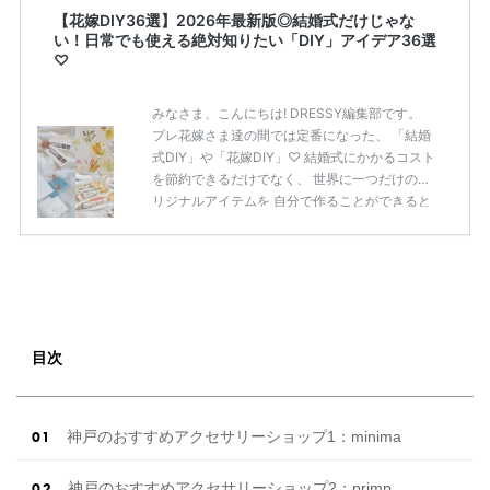
【花嫁DIY36選】2026年最新版◎結婚式だけじゃな
い！日常でも使える絶対知りたい「DIY」アイデア36選
♡
みなさま、こんにちは! DRESSY編集部です。
プレ花嫁さま達の間では定番になった、 「結婚
式DIY」や「花嫁DIY」♡ 結婚式にかかるコスト
を節約できるだけでなく、 世界に一つだけのオ
リジナルアイテムを 自分で作ることができると
いうのが魅力ですよね◎ そこで今回は、「花嫁
DIY」におすすめしたい 定番アイテムからトレ
ンドのおしゃれアイテムまで まとめてご紹介し
ます♡ ぜひ最後までcheckして オリジナルアイ
テムを作ってみてくださいね◎ ＼花嫁必見／今
月の式場探しで特典が貰えるサイトランキング
♡ 【7月はとっても豪華◎*】式場探しで特典が
目次
貰えるサイトランキング♡♥各社のキャンペー
ン内容をま […]
続きを読む
神戸のおすすめアクセサリーショップ1：minima
神戸のおすすめアクセサリーショップ2：primp