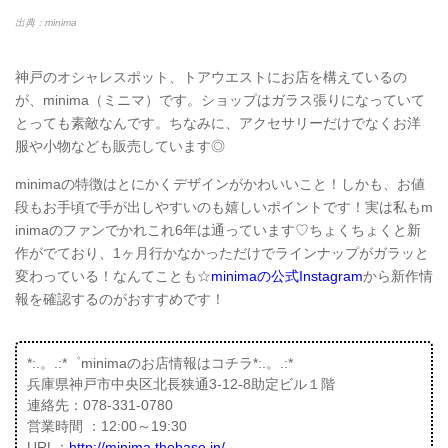
出典：minima
神戸のオシャレスポット、トアウエストにお店を構えているの
が、minima（ミニマ）です。ショップはガラス張りになっていて
とっても素敵なんです。ちなみに、アクセサリーだけでなくお洋
服や小物なども販売しています◎
minimaの特徴はとにかくデザインがかわいいこと！しかも、お値
段もお手頃で手が出しやすいのも嬉しいポイントです！実は私もm
inimaのファンでかれこれ6年は通っています♡ちょくちょくと新
作がでており、1ヶ月行かなかっただけでラインナップがガラッと
変わっている！なんてことも☆
minimaの公式Instagram
から新作情
報を確認するのがおすすめです！
*:.。.:*゜minimaのお店情報はコチラ*:.。.:*
兵庫県神戸市中央区北長狭通3-12-8助定ビル１階
連絡先：078-331-0780
営業時間 ：12:00～19:30
URL：
http://minima.thebase.in/