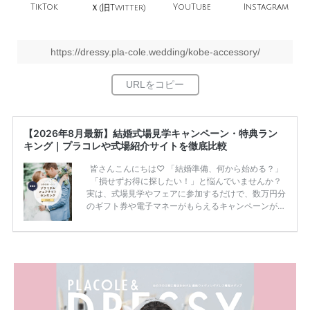
TikTok
旧
YouTube
Instagram
Ｘ(
Twitter)
https://dressy.pla-cole.wedding/kobe-accessory/
【2026年8月最新】結婚式場見学キャンペーン・特典ラン
キング｜プラコレや式場紹介サイトを徹底比較
皆さんこんにちは♡ 「結婚準備、何から始める？」
「損せずお得に探したい！」と悩んでいませんか？
実は、式場見学やフェアに参加するだけで、数万円分
のギフト券や電子マネーがもらえるキャンペーンがあ
ります。 ただし、サイトごとに特典額や条件が違う
ため、比較せずに選ぶと損をしてしまうことも……。
そこでこの記事では、【2026年8月最新】結婚式場見
学キャンペーン特典ランキングを公開！ 比較サイ
ト：プラコレ、ゼクシィ、ハナユメ、マイナビ 掲載
内容：特典金額・条件・応募方法・注意点 「どこが
一番お得？」「プラコレの特典は？」といった疑問も
解決します。 まずは診断で候補を絞れる「ウェディ