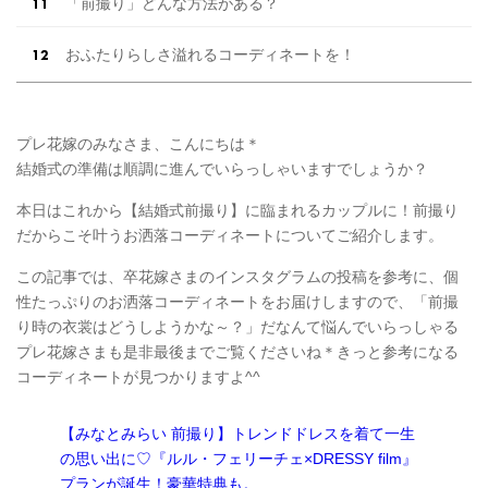
「前撮り」どんな方法がある？
おふたりらしさ溢れるコーディネートを！
プレ花嫁のみなさま、こんにちは＊
結婚式の準備は順調に進んでいらっしゃいますでしょうか？
本日はこれから【結婚式前撮り】に臨まれるカップルに！前撮り
だからこそ叶うお洒落コーディネートについてご紹介します。
この記事では、卒花嫁さまのインスタグラムの投稿を参考に、個
性たっぷりのお洒落コーディネートをお届けしますので、「前撮
り時の衣裳はどうしようかな～？」だなんて悩んでいらっしゃる
プレ花嫁さまも是非最後までご覧くださいね＊きっと参考になる
コーディネートが見つかりますよ^^
【みなとみらい 前撮り】トレンドドレスを着て一生
の思い出に♡『ルル・フェリーチェ×DRESSY film』
プランが誕生！豪華特典も。