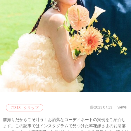
2023.07.13
views
♡
313
クリップ
前撮りだからこそ叶う！お洒落なコーディネートの実例をご紹介し
ます。この記事ではインスタグラムで見つけた卒花嫁さまのお洒落