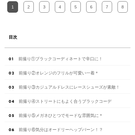
1
2
3
4
5
6
7
8
目次
前撮り①ブラックコーディネートで辛口に！
前撮り②オレンジのフリルが可愛い一着＊
前撮り③カジュアルドレスにレースシューズが素敵！
前撮り④ストリートにもよく合うブラックコーデ
前撮り⑤メガネひとつでモードな雰囲気に＊
前撮り⑥気分はオードリーヘップバーン！？