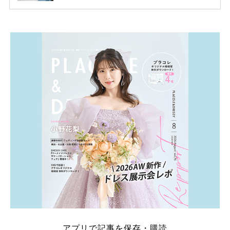
ため、比較せずに選ぶと損をしてしまうことも……。
そこでこの記事では、【2026年8月最新】結婚式場見
学キャンペーン特典ランキングを公開！ 比較サイ
ト：プラコレ、ゼクシィ、ハナユメ、マイナビ 掲載
内容：特典金額・条件・応募方法・注意点 「どこが
一番お得？」「プラコレの特典は？」といった疑問も
解決します。 まずは診断で候補を絞れる「ウェディ
ング診断」か、体験型 […]
続きを読む
アプリで記事を保存・購読