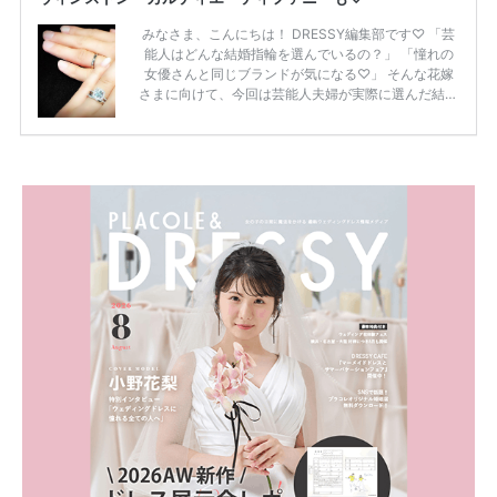
みなさま、こんにちは！ DRESSY編集部です♡ 「芸
能人はどんな結婚指輪を選んでいるの？」 「憧れの
女優さんと同じブランドが気になる♡」 そんな花嫁
さまに向けて、今回は芸能人夫婦が実際に選んだ結婚
指輪・婚約指輪をブランド別にまとめました！ ハリ
ーウィンストンやカルティエ、ティファニーなど世界
的ハイブランドから、俄（NIWAKA）やI-PRIMOなど
日本で人気のブランドまで幅広くご紹介。 さらに、
・愛用している芸能人夫婦 ・リングの特徴や魅力 ・
推定価格帯 ・花嫁人気が高い理由 などもあわせて解
説していきます♡ 「芸能人の結婚指輪ってやっぱり
高い？」 「手が届くブランドもある？」 「人気ブラ
[…]
続きを読む