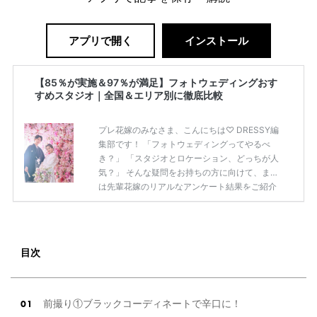
アプリで開く
インストール
【85％が実施＆97％が満足】フォトウェディングおす
すめスタジオ｜全国＆エリア別に徹底比較
プレ花嫁のみなさま、こんにちは♡ DRESSY編
集部です！ 「フォトウェディングってやるべ
き？」 「スタジオとロケーション、どっちが人
気？」 そんな疑問をお持ちの方に向けて、まず
は先輩花嫁のリアルなアンケート結果をご紹介
します◎ 先輩花嫁のアンケート結果 ・85％が前
撮り（フォトウェディング）を実施または予定
・ロケーション撮影が78％でスタジオより人気
・97％が「やってよかった」と回答
目次
——————————————————————————
[調査概要] 表題：「フォトウェディング」に関
する実態調査 調査主体：プラコレウェディング
調査方法：Instagram ストーリーズ 調査期間：2
前撮り①ブラックコーディネートで辛口に！
0 […]
続きを読む