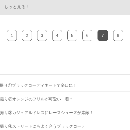
もっと見る！
1
2
3
4
5
6
7
8
撮り①ブラックコーディネートで辛口に！
撮り②オレンジのフリルが可愛い一着＊
撮り③カジュアルドレスにレースシューズが素敵！
撮り④ストリートにもよく合うブラックコーデ