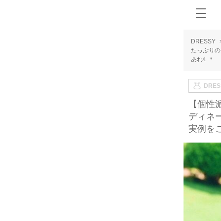
DRESSY
たっぷりの
あれ☾＊
DRE
【個性
ディネ
実例を