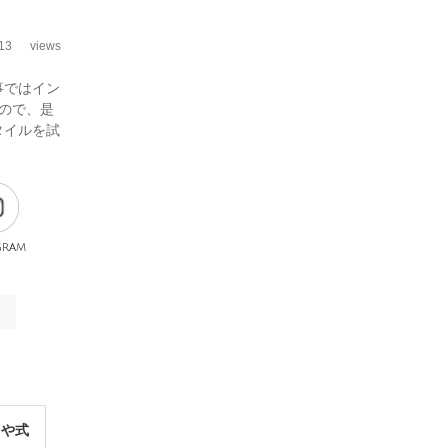
13
views
事ではイン
ので、是
タイルを試
gram
レや式