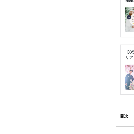
【8
リア
目次