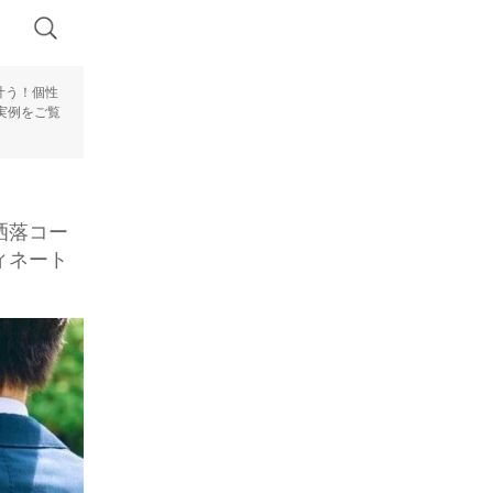
叶う！個性
実例をご覧
洒落コー
ィネート