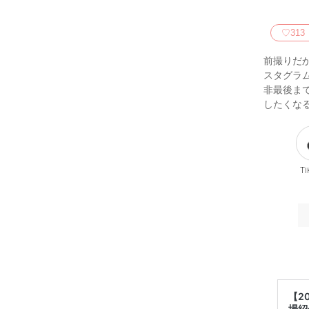
♡
313
前撮りだ
スタグラ
非最後ま
したくな
Ti
【2
場紹