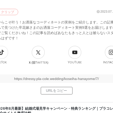
2023.07.
クリップ
からこそ叶う！お洒落なコーディネートの実例をご紹介します。この記
ムで見つけた卒花嫁さまのお洒落コーディネート実例9選をお届けします
でご覧くださいね！この記事を読めばあなたもきっと人とは被らないス
るはずです！
kTok
旧
YouTube
Insta
Ｘ(
Twitter)
https://dressy.pla-cole.wedding/koseiha-hanayome/7/
026年8月最新】結婚式場見学キャンペーン・特典ランキング｜プラコ
介サイトを徹底比較