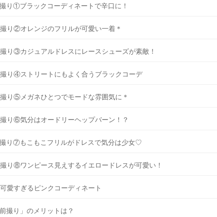
撮り①ブラックコーディネートで辛口に！
撮り②オレンジのフリルが可愛い一着＊
撮り③カジュアルドレスにレースシューズが素敵！
撮り④ストリートにもよく合うブラックコーデ
撮り⑤メガネひとつでモードな雰囲気に＊
撮り⑥気分はオードリーヘップバーン！？
撮り⑦もこもこフリルがドレスで気分は少女♡
撮り⑧ワンピース見えするイエロードレスが可愛い！
可愛すぎるピンクコーディネート
前撮り」のメリットは？