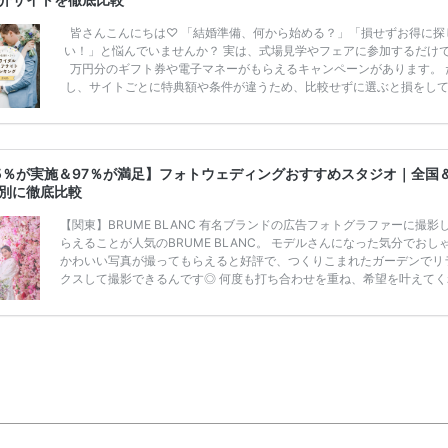
皆さんこんにちは♡ 「結婚準備、何から始める？」「損せずお得に探
い！」と悩んでいませんか？ 実は、式場見学やフェアに参加するだけ
万円分のギフト券や電子マネーがもらえるキャンペーンがあります。 
し、サイトごとに特典額や条件が違うため、比較せずに選ぶと損をし
うことも……。 そこでこの記事では、【2026年8月最新】結婚式場見
ンペーン特典ランキングを公開！ 比較サイト：プラコレ、ゼクシィ、
メ、マイナビ 掲載内容：特典金額・条件・応募方法・注意点 「どこが
得？」「プラコレの特典は？」といった疑問も解決します。 まずは診
5％が実施＆97％が満足】フォトウェディングおすすめスタジオ｜全国
補を絞れる「ウェディング診断」か、体験型 […]
続きを読む
別に徹底比較
【関東】BRUME BLANC 有名ブランドの広告フォトグラファーに撮影
らえることが人気のBRUME BLANC。 モデルさんになった気分でおし
かわいい写真が撮ってもらえると好評で、つくりこまれたガーデンでリ
クスして撮影できるんです◎ 何度も打ち合わせを重ね、希望を叶えてく
丁寧なカウンセリングも喜ばれています。白のドレスがメインですが、
エーションが豊富でドレスの持ち込みができるのも、雨の日も広告同様
真が撮影できるのもポイント♡ スタジオ撮影シンプルプラン ¥190,000
¥209,000)〜 BRUME BLANC基本プラン（撮影データ + 衣装+新郎ヘ
[…]
続きを読む