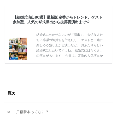
【結婚式演出80選】最新版 定番からトレンド、ゲスト
参加型、人気の挙式演出から披露宴演出まで♡
結婚式に欠かせないのが「演出」。 大切な人た
ちに感謝の気持ちを伝えたり、 ゲストと一緒に
楽しめる盛り上がる演出など、 おふたりらしい
結婚式にしたいですよね。 結婚式にはたくさん
の演出があります！ 今回は、定番の人気演出か
ら最新のトレンド演出、 ゲストが楽しめる演出
まで 挙式から披露宴まで使えるおすすめの 「結
婚式演出80選」をご紹介します◎ ＼花嫁必見／
今月の式場探しで特典が貰えるサイトランキン
グ♡ 【7月はとっても豪華◎*】式場探しで特典
が貰えるサイトランキング♡♥各社のキャンペ
ーン内容をまとめました♡ 結婚式準備のTODO
目次
ならここをチェック！ 【完全マニュアル】はじ
めての結婚準備何する？令 […]
続きを読む
戸籍謄本ってなに？