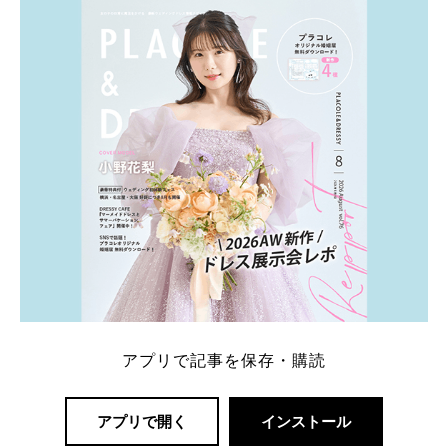
内容：特典金額・条件・応募方法・注意点 「どこが
一番お得？」「プラコレの特典は？」といった疑問も
解決します。 まずは診断で候補を絞れる「ウェディ
ング診断」か、体験型 […]
続きを読む
アプリで記事を保存・購読
アプリで開く
インストール