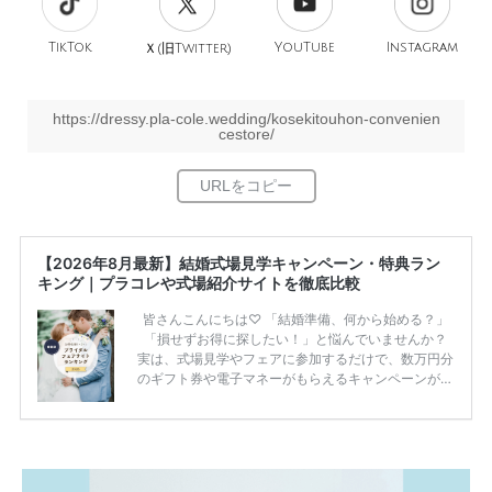
TikTok
旧
YouTube
Instagram
Ｘ(
Twitter)
https://dressy.pla-cole.wedding/kosekitouhon-convenien
cestore/
【2026年8月最新】結婚式場見学キャンペーン・特典ラン
キング｜プラコレや式場紹介サイトを徹底比較
皆さんこんにちは♡ 「結婚準備、何から始める？」
「損せずお得に探したい！」と悩んでいませんか？
実は、式場見学やフェアに参加するだけで、数万円分
のギフト券や電子マネーがもらえるキャンペーンがあ
ります。 ただし、サイトごとに特典額や条件が違う
ため、比較せずに選ぶと損をしてしまうことも……。
そこでこの記事では、【2026年8月最新】結婚式場見
学キャンペーン特典ランキングを公開！ 比較サイ
ト：プラコレ、ゼクシィ、ハナユメ、マイナビ 掲載