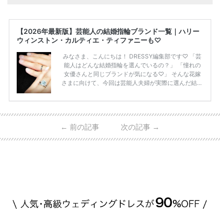
【2026年最新版】芸能人の結婚指輪ブランド一覧｜ハリー
ウィンストン・カルティエ・ティファニーも♡
みなさま、こんにちは！ DRESSY編集部です♡ 「芸
能人はどんな結婚指輪を選んでいるの？」 「憧れの
女優さんと同じブランドが気になる♡」 そんな花嫁
さまに向けて、今回は芸能人夫婦が実際に選んだ結婚
指輪・婚約指輪をブランド別にまとめました！ ハリ
ーウィンストンやカルティエ、ティファニーなど世界
的ハイブランドから、俄（NIWAKA）やI-PRIMOなど
日本で人気のブランドまで幅広くご紹介。 さらに、
←
前の記事
次の記事
→
・愛用している芸能人夫婦 ・リングの特徴や魅力 ・
推定価格帯 ・花嫁人気が高い理由 などもあわせて解
説していきます♡ 「芸能人の結婚指輪ってやっぱり
高い？」 「手が届くブランドもある？」 「人気ブラ
[…]
続きを読む