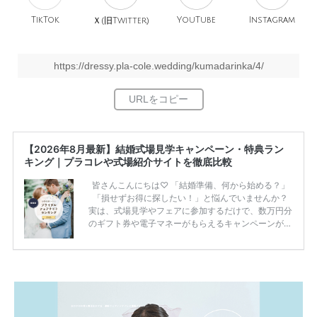
TikTok
旧
YouTube
Instagram
Ｘ(
Twitter)
https://dressy.pla-cole.wedding/kumadarinka/4/
【2026年8月最新】結婚式場見学キャンペーン・特典ラン
キング｜プラコレや式場紹介サイトを徹底比較
皆さんこんにちは♡ 「結婚準備、何から始める？」
「損せずお得に探したい！」と悩んでいませんか？
実は、式場見学やフェアに参加するだけで、数万円分
のギフト券や電子マネーがもらえるキャンペーンがあ
ります。 ただし、サイトごとに特典額や条件が違う
ため、比較せずに選ぶと損をしてしまうことも……。
そこでこの記事では、【2026年8月最新】結婚式場見
学キャンペーン特典ランキングを公開！ 比較サイ
ト：プラコレ、ゼクシィ、ハナユメ、マイナビ 掲載
内容：特典金額・条件・応募方法・注意点 「どこが
一番お得？」「プラコレの特典は？」といった疑問も