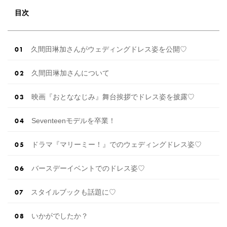
日と報告しています。 YouTuber・キムイオハウ
目次
スが結婚を発表！交際期間や馴れ初め・スイス
でのプロポーズも話題に 満島ひかりさん＆モデ
ルの浅野啓介さん 俳優の満島ひかりさんとモデ
ルの浅野啓介さん […]
続きを読む
久間田琳加さんがウェディングドレス姿を公開♡
久間田琳加さんについて
映画『おとななじみ』舞台挨拶でドレス姿を披露♡
Seventeenモデルを卒業！
ドラマ『マリーミー！』でのウェディングドレス姿♡
バースデーイベントでのドレス姿♡
スタイルブックも話題に♡
いかがでしたか？