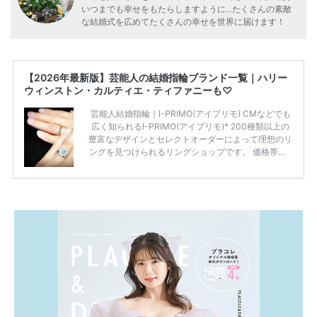
いつまでも幸せをもたらしますように...たくさんの素敵
な結婚式を広めてたくさんの幸せを世界に届けます！
【2026年最新版】芸能人の結婚指輪ブランド一覧｜ハリー
ウィンストン・カルティエ・ティファニーも♡
芸能人結婚指輪｜I-PRIMO(アイプリモ) CMなどでも
広く知られるI-PRIMO(アイプリモ)* 200種類以上の
豊富なデザインとセレクトオーダーによって理想のリ
ングを見つけられるリングショップです。 価格帯は2
0万円から50万円ほどの予算でも夫婦2人分の指輪購
入が可能♩ コスパ的にも20代の若い夫婦に人気のよ
うです♡ 志田未来さんの指輪 📺TV 情報📺#日本テレ
ビ 系 にて10月5日22時～スタートする水曜ドラマ『
#ファーストペンギン! 』で山藤 そよ役を演じます💁🏻‍♀️
皆さま、ぜひ📺ご覧ください🙏🏻https://t.co/CqTMZ
Ns4lf… @ntv_penguin pic […]
続きを読む