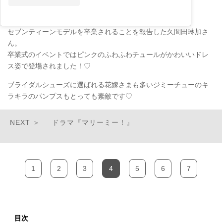
セブンティーンモデルを卒業されることを報告した久間田琳加さ
ん。
卒業式のイベントではピンクのふわふわチュールがかわいいドレ
ス姿で登場されました！♡
ブライダルシューズに選ばれる花嫁さまも多いジミーチューのキ
ラキラのパンプスもとっても素敵です♡
ドラマ『マリーミー！』
1
2
3
4
5
6
7
目次