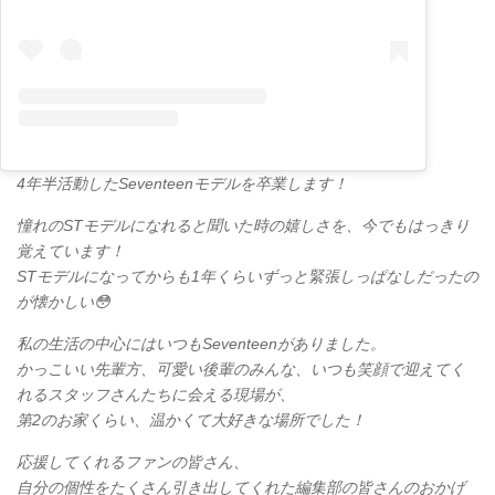
4年半活動したSeventeenモデルを卒業します！
憧れのSTモデルになれると聞いた時の嬉しさを、今でもはっきり
覚えています！
STモデルになってからも1年くらいずっと緊張しっぱなしだったの
が懐かしい😳
私の生活の中心にはいつもSeventeenがありました。
かっこいい先輩方、可愛い後輩のみんな、いつも笑顔で迎えてく
れるスタッフさんたちに会える現場が、
第2のお家くらい、温かくて大好きな場所でした！
応援してくれるファンの皆さん、
自分の個性をたくさん引き出してくれた編集部の皆さんのおかげ