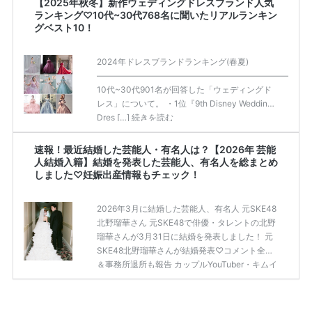
【2025年秋冬】新作ウェディングドレスブランド人気
ランキング♡10代~30代768名に聞いたリアルランキン
グベスト10！
2024年ドレスブランドランキング(春夏)
——————————————————————————
10代~30代901名が回答した「ウェディングド
レス」について。 ・1位『9th Disney Wedding
Dres […]
続きを読む
速報！最近結婚した芸能人・有名人は？【2026年 芸能
人結婚入籍】結婚を発表した芸能人、有名人を総まとめ
しました♡妊娠出産情報もチェック！
2026年3月に結婚した芸能人、有名人 元SKE48
北野瑠華さん 元SKE48で俳優・タレントの北野
瑠華さんが3月31日に結婚を発表しました！ 元
SKE48北野瑠華さんが結婚発表♡コメント全文
＆事務所退所も報告 カップルYouTuber・キムイ
オハウス 大人気カップルYouTuber「キムイオハ
ウス」が2026年3月30日にSNSとYouTubeで結
婚を発表しました。 入籍したのは2025年10月7