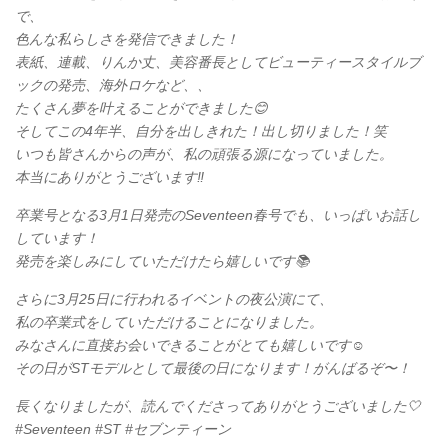
で、
色んな私らしさを発信できました！
表紙、連載、りんか丈、美容番長としてビューティースタイルブ
ックの発売、海外ロケなど、、
たくさん夢を叶えることができました😊
そしてこの4年半、自分を出しきれた！出し切りました！笑
いつも皆さんからの声が、私の頑張る源になっていました。
本当にありがとうございます‼︎
卒業号となる3月1日発売のSeventeen春号でも、いっぱいお話し
しています！
発売を楽しみにしていただけたら嬉しいです📚
さらに3月25日に行われるイベントの夜公演にて、
私の卒業式をしていただけることになりました。
みなさんに直接お会いできることがとても嬉しいです☺️
その日がSTモデルとして最後の日になります！がんばるぞ〜！
長くなりましたが、読んでくださってありがとうございました🤍
#Seventeen #ST #セブンティーン