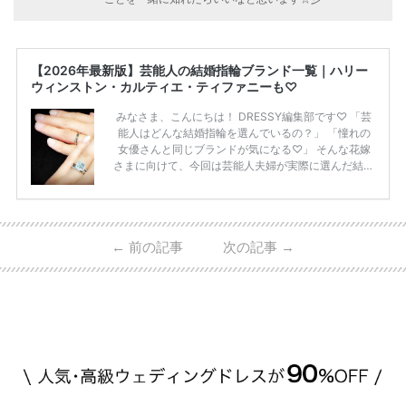
【2026年最新版】芸能人の結婚指輪ブランド一覧｜ハリー
ウィンストン・カルティエ・ティファニーも♡
みなさま、こんにちは！ DRESSY編集部です♡ 「芸
能人はどんな結婚指輪を選んでいるの？」 「憧れの
女優さんと同じブランドが気になる♡」 そんな花嫁
さまに向けて、今回は芸能人夫婦が実際に選んだ結婚
指輪・婚約指輪をブランド別にまとめました！ ハリ
ーウィンストンやカルティエ、ティファニーなど世界
的ハイブランドから、俄（NIWAKA）やI-PRIMOなど
日本で人気のブランドまで幅広くご紹介。 さらに、
←
前の記事
次の記事
→
・愛用している芸能人夫婦 ・リングの特徴や魅力 ・
推定価格帯 ・花嫁人気が高い理由 などもあわせて解
説していきます♡ 「芸能人の結婚指輪ってやっぱり
高い？」 「手が届くブランドもある？」 「人気ブラ
[…]
続きを読む