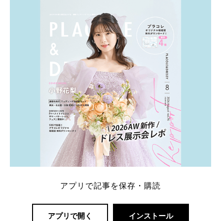
ト：プラコレ、ゼクシィ、ハナユメ、マイナビ 掲載
内容：特典金額・条件・応募方法・注意点 「どこが
一番お得？」「プラコレの特典は？」といった疑問も
解決します。 まずは診断で候補を絞れる「ウェディ
ング診断」か、体験型 […]
続きを読む
アプリで記事を保存・購読
アプリで開く
インストール