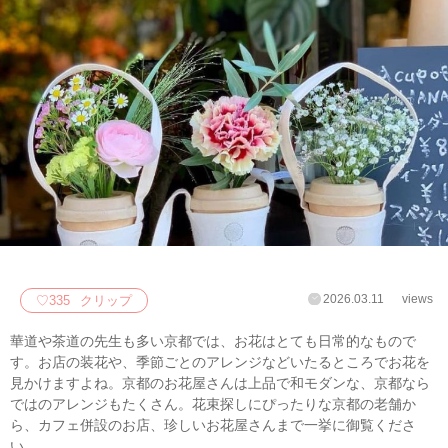
2026.03.11
views
♡
335
クリップ
華道や茶道の先生も多い京都では、お花はとても日常的なもので
す。お店の装花や、季節ごとのアレンジなどいたるところでお花を
見かけますよね。京都のお花屋さんは上品で和モダンな、京都なら
ではのアレンジもたくさん。花束探しにぴったりな京都の老舗か
ら、カフェ併設のお店、珍しいお花屋さんまで一挙に御覧くださ
い。