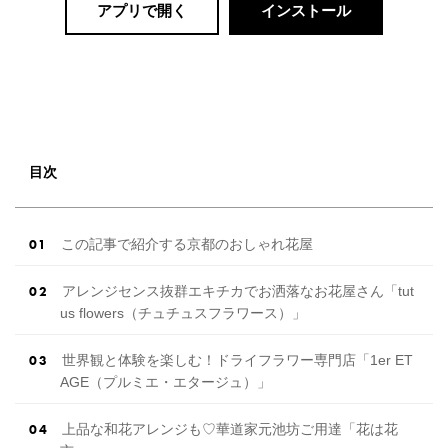
アプリで開く
インストール
目次
この記事で紹介する京都のおしゃれ花屋
アレンジセンス抜群エキチカでお洒落なお花屋さん「tut
us flowers（チュチュスフラワース）」
世界観と体験を楽しむ！ドライフラワー専門店「1er ET
AGE（プルミエ・エタージュ）」
上品な和花アレンジも♡華道家元池坊ご用達「花は花