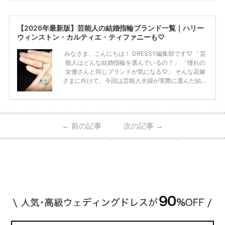
【2026年最新版】芸能人の結婚指輪ブランド一覧｜ハリー
ウィンストン・カルティエ・ティファニーも♡
みなさま、こんにちは！ DRESSY編集部です♡ 「芸
能人はどんな結婚指輪を選んでいるの？」 「憧れの
女優さんと同じブランドが気になる♡」 そんな花嫁
さまに向けて、今回は芸能人夫婦が実際に選んだ結婚
指輪・婚約指輪をブランド別にまとめました！ ハリ
ーウィンストンやカルティエ、ティファニーなど世界
的ハイブランドから、俄（NIWAKA）やI-PRIMOなど
日本で人気のブランドまで幅広くご紹介。 さらに、
←
前の記事
次の記事
→
・愛用している芸能人夫婦 ・リングの特徴や魅力 ・
推定価格帯 ・花嫁人気が高い理由 などもあわせて解
説していきます♡ 「芸能人の結婚指輪ってやっぱり
高い？」 「手が届くブランドもある？」 「人気ブラ
[…]
続きを読む