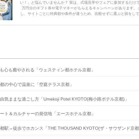
い！」と悩んでいませんか？ 実は、式場見学やフェアに参加するだけ
万円分のギフト券や電子マネーがもらえるキャンペーンがあります。 
し、サイトごとに特典額や条件が違うため、比較せずに選ぶと損をし
うことも……。 そこでこの記事では、【2026年8月最新】結婚式場見
ンペーン特典ランキングを公開！ 比較サイト：プラコレ、ゼクシィ、
メ、マイナビ 掲載内容：特典金額・条件・応募方法・注意点 「どこが
得？」「プラコレの特典は？」といった疑問も解決します。 まずは診
補を絞れる「ウェディング診断」か、体験型 […]
続きを読む
も心も癒やされる「ウェスティン都ホテル京都」
都の中心で温泉に「空庭テラス京都」
由気ままな過ごし方「Umekoji Potel KYOTO(梅小路ポテル京都)」
ート＆カルチャーの発信地「エースホテル京都」
都駅→徒歩でホカンス「THE THOUSAND KYOTO(ザ・サウザンド京都