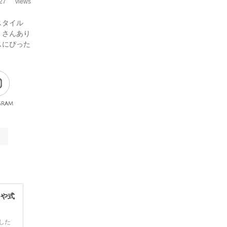
27
views
スタイル
くさんあり
スにぴった
gram
レや式
した