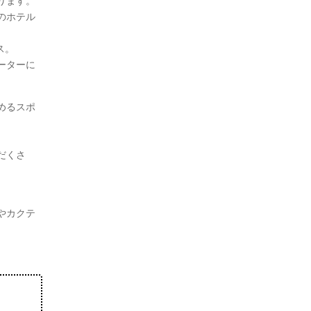
ります。
のホテル
ス。
ーターに
めるスポ
だくさ
やカクテ