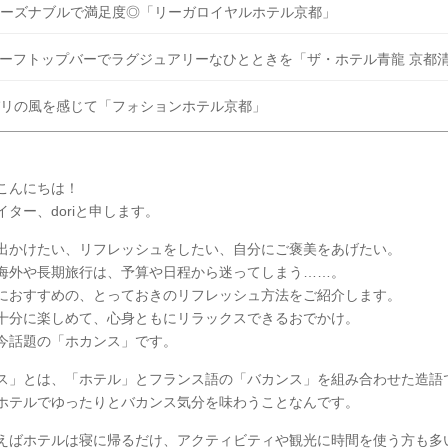
ーズナブルで満足度◎「リーガロイヤルホテル京都」
ーフトップバーでラグジュアリーなひとときを「ザ・ホテル青龍 京都
リの風を感じて「フォションホテル京都」
こんにちは！
イター、doriと申します。
出かけたい、リフレッシュをしたい、自分にご褒美をあげたい。
海外や長期旅行は、予算や日程から迷ってしまう……。
におすすめの、とっておきのリフレッシュ方法をご紹介します。
十分に楽しめて、心身ともにリラックスできるおでかけ。
今話題の「ホカンス」です。
ス」とは、「ホテル」とフランス語の「バカンス」を組み合わせた造語
ホテルでゆったりとバカンス気分を味わうことなんです。
えばホテルは寝に帰るだけ、アクティビティや観光に時間を使う方も多