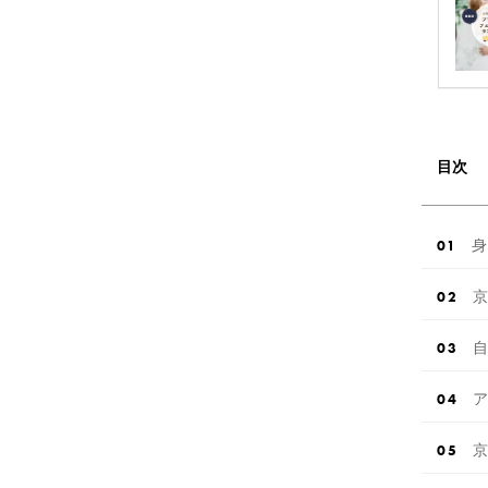
目次
身
京
自
ア
京