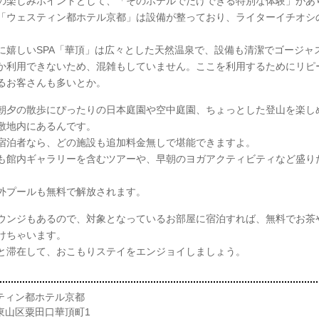
の楽しみポイントとして、「そのホテルでだけできる特別な体験」があ
「ウェスティン都ホテル京都」は設備が整っており、ライターイチオシ
に嬉しいSPA「華頂」は広々とした天然温泉で、設備も清潔でゴージャ
か利用できないため、混雑もしていません。ここを利用するためにリピ
るお客さんも多いとか。
朝夕の散歩にぴったりの日本庭園や空中庭園、ちょっとした登山を楽し
敷地内にあるんです。
宿泊者なら、どの施設も追加料金無しで堪能できますよ。
も館内ギャラリーを含むツアーや、早朝のヨガアクティビティなど盛り
外プールも無料で解放されます。
ウンジもあるので、対象となっているお部屋に宿泊すれば、無料でお茶
けちゃいます。
と滞在して、おこもりステイをエンジョイしましょう。
ティン都ホテル京都
東山区粟田口華頂町1