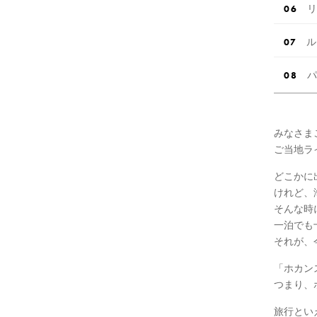
リ
ル
パ
みなさま
ご当地ラ
どこかに
けれど、
そんな時
一泊でも
それが、
「ホカン
つまり、
旅行とい