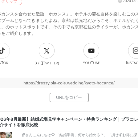
2024.09.
クリップ
バカンスを合わせた造語「ホカンス」。ホテルの滞在自体を楽しむこの
大ブームとなってきましたよね。京都は観光地だからこそ、ホテルがた
ス」のホットスポットです。その中でも京都在住のライターが、ホカン
ルをご紹介します。
kTok
旧
YouTube
Insta
Ｘ(
Twitter)
https://dressy.pla-cole.wedding/kyoto-hocance/
026年8月最新】結婚式場見学キャンペーン・特典ランキング｜プラコ
介サイトを徹底比較
皆さんこんにちは♡ 「結婚準備、何から始める？」「損せずお得に探