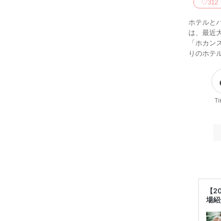
♡
312
ホテルと
は、最近
「ホカン
りのホテ
Ti
【2
場紹