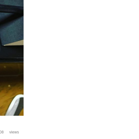
08
views