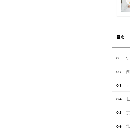
目次
つ
西
天
世
京
気