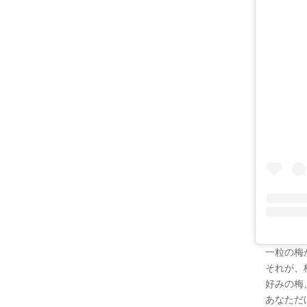
一粒の梅
それが、
好みの梅
あなただ