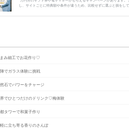
万円分のギフト券や電子マネーがもらえるキャンペーンがあります。 
し、サイトごとに特典額や条件が違うため、比較せずに選ぶと損をし
うことも……。 そこでこの記事では、【2026年8月最新】結婚式場見
ンペーン特典ランキングを公開！ 比較サイト：プラコレ、ゼクシィ、
メ、マイナビ 掲載内容：特典金額・条件・応募方法・注意点 「どこが
得？」「プラコレの特典は？」といった疑問も解決します。 まずは診
補を絞れる「ウェディング診断」か、体験型 […]
続きを読む
まみ細工でお花作り♡
陣でガラス体験に挑戦
然石でパワーをチャージ
界でひとつだけのドリンク♡梅体験
都タワーで和菓子作り
軽に立ち寄る香りのさんぽ